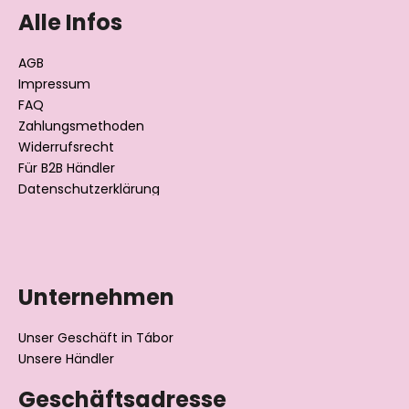
ß
Alle Infos
z
e
AGB
i
Impressum
l
FAQ
Zahlungsmethoden
e
Widerrufsrecht
Für B2B Händler
Datenschutzerklärung
Unternehmen
Unser Geschäft in Tábor
Unsere Händler
Geschäftsadresse