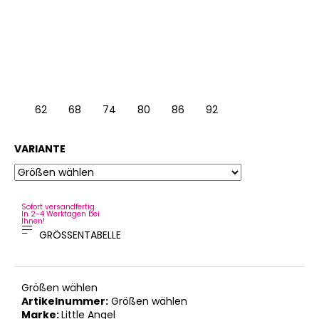
62
68
74
80
86
92
6
VARIANTE
Sofort versandfertig.
In 2-4 Werktagen bei
Ihnen!
GRÖSSENTABELLE
Größen wählen
Artikelnummer:
Größen wählen
Marke:
Little Angel