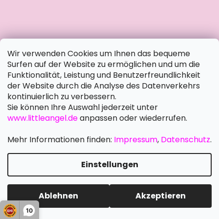
soziale Netzwerke
Wir verwenden Cookies um Ihnen das bequeme
Surfen auf der Website zu ermöglichen und um die
Funktionalität, Leistung und Benutzerfreundlichkeit
der Website durch die Analyse des Datenverkehrs
kontinuierlich zu verbessern.
Sie können Ihre Auswahl jederzeit unter
www.littleangel.de
anpassen oder wiederrufen.
Mehr Informationen finden:
Impressum
,
Datenschutz
.
Einstellungen
Erstellt von Shoptet Premium
Copyright 2026
Little Angel DE
. Alle Rechte vorbehalten.
Ablehnen
Akzeptieren
Cookie-Einstellungen ändern
Schreiben Sie uns
10