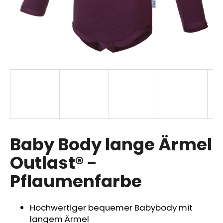
SUCHEN
W
i
r
e
m
p
Baby Body lange Ärmel
f
Outlast® -
e
h
Pflaumenfarbe
l
e
n
Hochwertiger bequemer Babybody mit
langem Ärmel