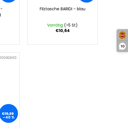
 -
Filztasche BARIDI - blau
g
Vorrätig
(>5 St)
€10,64
10
00042A00
€19,39
–40 %