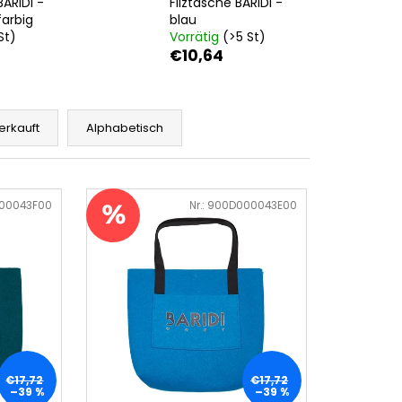
BARIDI -
Filztasche BARIDI -
arbig
blau
St)
Vorrätig
(>5 St)
€10,64
erkauft
Alphabetisch
00043F00
Art.-Nr.:
900D000043E00
€17,72
€17,72
–39 %
–39 %