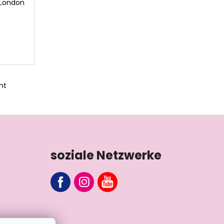
 London
mt
soziale Netzwerke