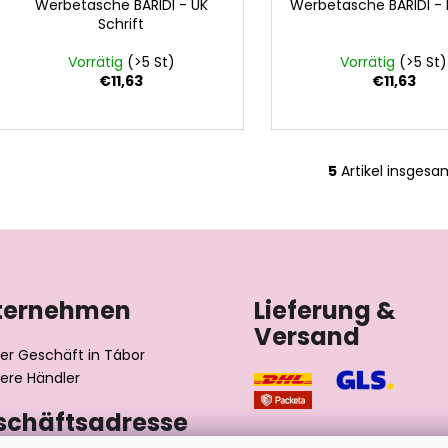
Werbetasche BARIDI - UK
Werbetasche BARIDI -
Schrift
Vorrätig
(>5 St)
Vorrätig
(>5 St)
€11,63
€11,63
5
Artikel insgesa
S
t
e
u
e
r
ternehmen
Lieferung &
e
Versand
l
e
er Geschäft in Tábor
m
ere Händler
e
schäftsadresse
n
t