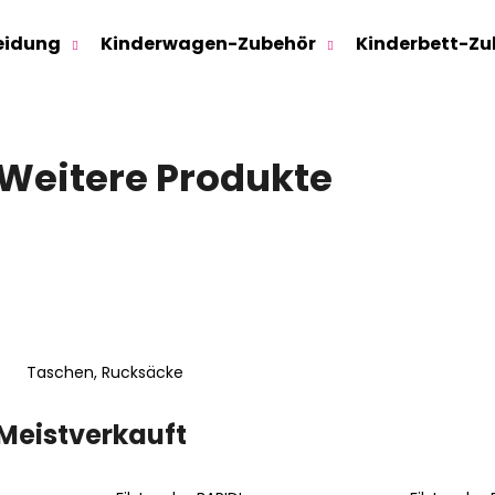
eidung
Kinderwagen-Zubehör
Kinderbett-Zu
Was suchen Sie?
Weitere Produkte
SUCHEN
Wir empfehlen
Taschen, Rucksäcke
Meistverkauft
SWEATHOSE - DENIM LÖWE
KINDERSITZUNTE