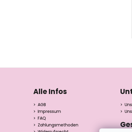
F
u
ß
Alle Infos
Un
z
e
AGB
Uns
i
Impressum
Uns
l
FAQ
Ge
e
Zahlungsmethoden
Widerrufsrecht