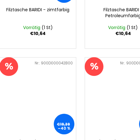
r
o
u
Filztasche BARIDI - zimtfarbig
Filztasche BARIDI
d
Petroleumfarbi
n
u
g
Vorrätig
(1 St)
Vorrätig
(1 St)
k
€10,64
€10,64
t
e
Art.-Nr.:
900D000042B00
Art.-Nr.:
900D0
€19,39
–40 %