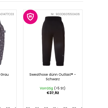
01477C03
Art.-Nr.:
900D601550A06
 Grau
Sweathose dünn Outlast® -
Schwarz
Vorrätig
(>5 St)
€37,92