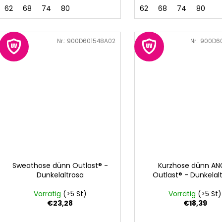
62
68
74
80
62
68
74
80
Art.-Nr.:
900D601548A02
Art.-Nr.:
900D6
Sweathose dünn Outlast® -
Kurzhose dünn AN
Dunkelaltrosa
Outlast® - Dunkelal
Vorrätig
(>5 St)
Vorrätig
(>5 St)
€23,28
€18,39