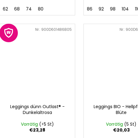
62
68
74
80
86
92
98
104
1
Art.-Nr.:
900D601486B05
Art.-Nr.:
900D6
Leggings dünn Outlast® -
Leggings BIO - Hellpf
Dunkelaltrosa
Blüte
Vorrätig
(>5 St)
Vorrätig
(5 St)
€23,28
€20,03