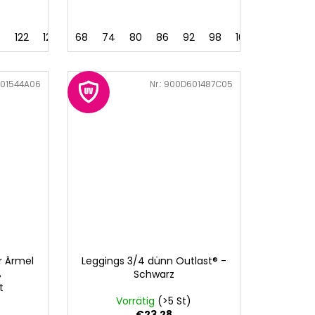
6
122
128
68
74
80
86
92
98
104
01544A06
Art.-Nr.:
900D601487C05
r Ärmel
Leggings 3/4 dünn Outlast® -
ß
Schwarz
t
Vorrätig
(>5 St)
€23,28