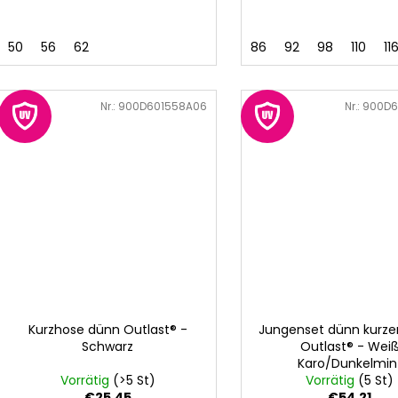
50
56
62
86
92
98
110
11
Art.-Nr.:
900D601558A06
Art.-Nr.:
900D6
Kurzhose dünn Outlast® -
Jungenset dünn kurze
Schwarz
Outlast® - Wei
Karo/Dunkelmin
Vorrätig
(>5 St)
Vorrätig
(5 St)
€25,45
€54,21