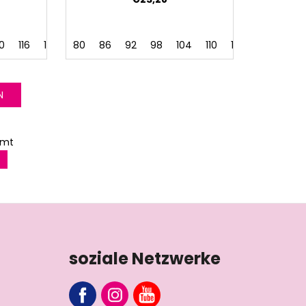
10
116
122
128
80
86
92
98
104
110
116
122
128
N
amt
soziale Netzwerke