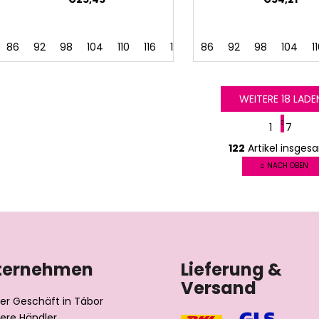
86
92
98
104
110
116
122
128
86
92
98
104
1
WEITERE 18 LADE
P
1
7
a
S
g
122
Artikel insges
t
i
e
NACH OBEN
n
u
i
e
e
r
r
u
e
n
l
g
e
ternehmen
Lieferung &
m
Versand
e
er Geschäft in Tábor
n
ere Händler