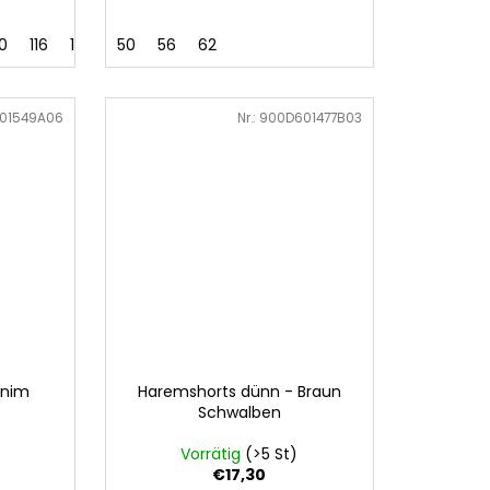
10
116
128
50
56
62
01549A06
Art.-Nr.:
900D601477B03
enim
Haremshorts dünn - Braun
Schwalben
Vorrätig
(>5 St)
€17,30