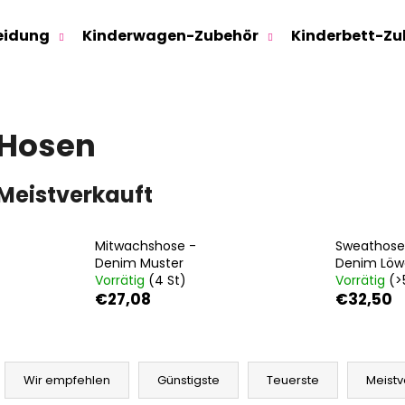
eidung
Kinderwagen-Zubehör
Kinderbett-Zu
Was suchen Sie?
Hosen
SUCHEN
Meistverkauft
Wir empfehlen
Mitwachshose -
Sweathose
Denim Muster
Denim Löw
Vorrätig
(4 St)
Vorrätig
(>
€27,08
€32,50
P
r
Wir empfehlen
Günstigste
Teuerste
Meistv
SWEATHOSE - DENIM LÖWE
KINDERSITZUNTE