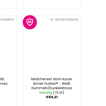
00398R06
Art.-Nr.:
900D601543A06
GEL
Mädchenset dünn kurzer
trosa
Ärmel Outlast® - Weiß
Hummeln/Dunkelaltrosa
Vorrätig
(>5 St)
€54,21