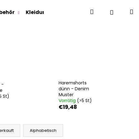
Suchen
W
Login
behör
Kleidung für Jugendliche
Für Erwachse
Haremshorts
 -
dünn - Denim
e
Muster
5 St)
Vorrätig
(>5 St)
€19,48
erkauft
Alphabetisch
RLAGE OUTLAST® -