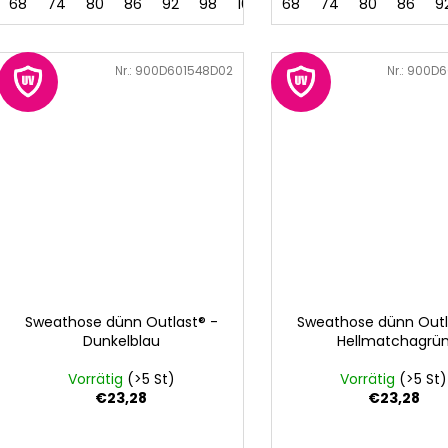
68
74
80
86
92
98
104
68
74
80
86
9
Art.-Nr.:
900D601548D02
Art.-Nr.:
900D6
Sweathose dünn Outlast® -
Sweathose dünn Outl
Dunkelblau
Hellmatchagrü
Vorrätig
(>5 St)
Vorrätig
(>5 St)
€23,28
€23,28