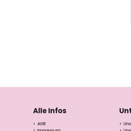
F
u
ß
Alle Infos
Un
z
e
AGB
Uns
i
Impressum
Uns