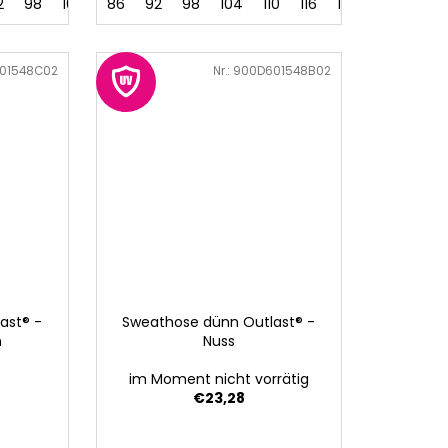
2
98
104
86
92
98
104
110
116
122
128
01548C02
Art.-Nr.:
900D601548B02
ast® -
Sweathose dünn Outlast® -
n
Nuss
im Moment nicht vorrätig
€23,28