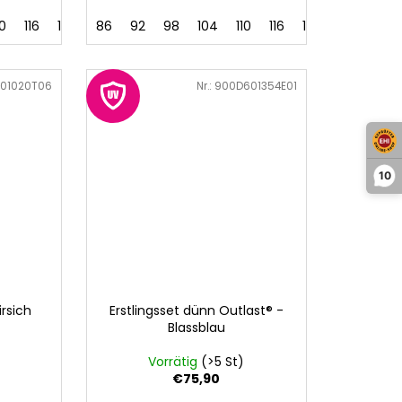
10
116
122
128
86
92
98
104
110
116
122
128
01020T06
Art.-Nr.:
900D601354E01
10
irsich
Erstlingsset dünn Outlast® -
Blassblau
Vorrätig
(>5 St)
€75,90