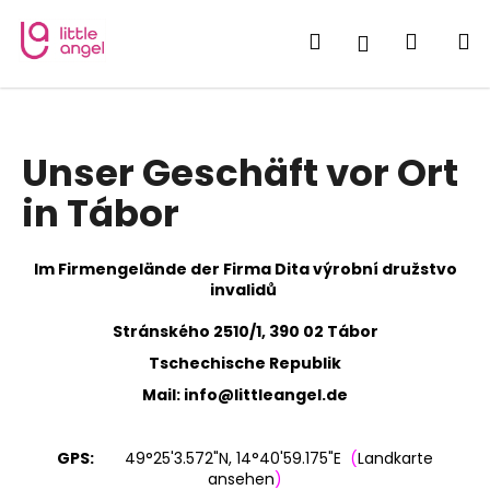
W
Zum
Inhalt
a
Suchen
Waren
M
Login
springen
Zurück
Zurück
r
zum
zum
e
W
n
a
k
Unser Geschäft vor Ort
s
o
s
in Tábor
r
u
b
c
Im Firmengelände der Firma Dita výrobní družstvo
h
invalidů
e
Stránského 2510/1, 390 02 Tábor
n
Tschechische Republik
S
Mail:
info@littleangel.de
i
e
?
GPS:
49°25'3.572"N, 14°40'59.175"E
(
Landkarte
ansehen
)