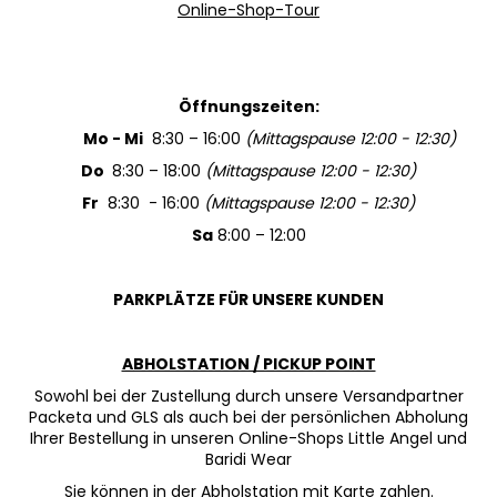
Online-Shop-Tour
SUCHEN
Öffnungszeiten:
Mo - Mi
8:30 – 16:00
(Mittagspause 12:00 - 12:30)
Do
8:30 – 18:00
(Mittagspause 12:00 - 12:30)
W
i
Fr
8:30 - 16:00
(Mittagspause 12:00 - 12:30)
r
Sa
8:00 – 12:00
e
m
p
PARKPLÄTZE FÜR UNSERE KUNDEN
f
e
ABHOLSTATION / PICKUP POINT
h
Sowohl bei der Zustellung durch unsere Versandpartner
l
Packeta und GLS als auch bei der persönlichen Abholung
e
Ihrer Bestellung in unseren Online-Shops Little Angel und
n
Baridi Wear
Sie können in der Abholstation mit Karte zahlen.