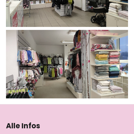
F
u
ß
Alle Infos
z