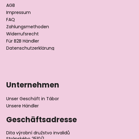
e
AGB
i
Impressum
l
FAQ
Zahlungsmethoden
e
Widerrufsrecht
Für B2B Händler
Datenschutzerklärung
Unternehmen
Unser Geschäft in Tábor
Unsere Händler
Geschäftsadresse
Dita výrobní družstvo invalidů
Stránského 2510/1