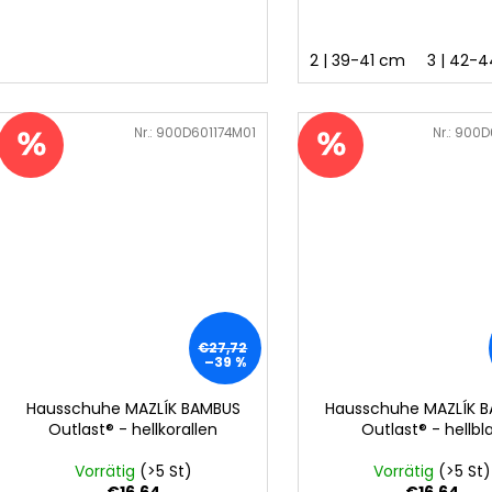
2 | 39-41 cm
3 | 42-
Art.-Nr.:
900D601174M01
Art.-Nr.:
900D
€27,72
–39 %
Hausschuhe MAZLÍK BAMBUS
Hausschuhe MAZLÍK 
Outlast® - hellkorallen
Outlast® - hellbl
Vorrätig
(>5 St)
Vorrätig
(>5 St)
€16,64
€16,64