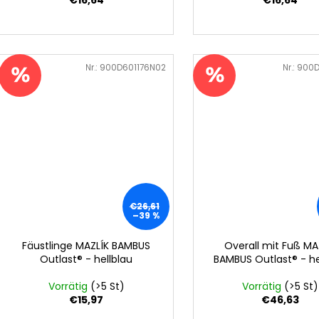
Art.-Nr.:
900D601176N02
Art.-Nr.:
900D
€26,61
–39 %
Fäustlinge MAZLÍK BAMBUS
Overall mit Fuß MA
Outlast® - hellblau
BAMBUS Outlast® - he
Vorrätig
(>5 St)
Vorrätig
(>5 St)
€15,97
€46,63