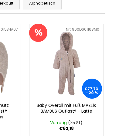
erkauft
Alphabetisch
01534A07
Art.-Nr.:
900D601168M01
€77,73
–20 %
hutz
Baby Overall mit Fuß MAZLÍK
st® -
BAMBUS Outlast® - Latte
ss
Vorrätig
(>5 St)
€62,18