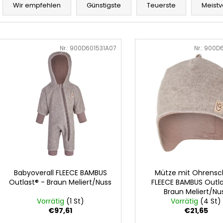
GRAU MELIERT
r
€32,50
Wir empfehlen
Günstigste
Teuerste
Meistv
€24,90
o
d
L
u
i
Art.-Nr.:
900D601531A07
Art.-Nr.:
900D6
k
s
t
t
s
e
o
d
r
e
t
r
i
P
e
r
r
o
u
Babyoverall FLEECE BAMBUS
Mütze mit Ohrensc
d
Outlast® - Braun Meliert/Nuss
FLEECE BAMBUS Outla
n
u
Braun Meliert/Nu
g
Vorrätig
(1 St)
Vorrätig
(4 St)
k
€97,61
€21,65
t