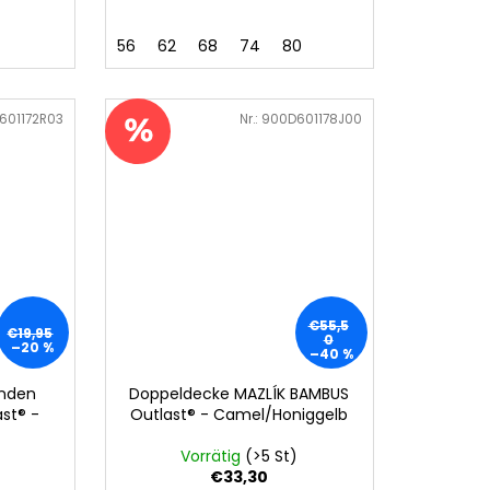
56
62
68
74
80
601172R03
Art.-Nr.:
900D601178J00
€55,5
€19,95
0
–20 %
–40 %
inden
Doppeldecke MAZLÍK BAMBUS
st® -
Outlast® - Camel/Honiggelb
Vorrätig
(>5 St)
€33,30