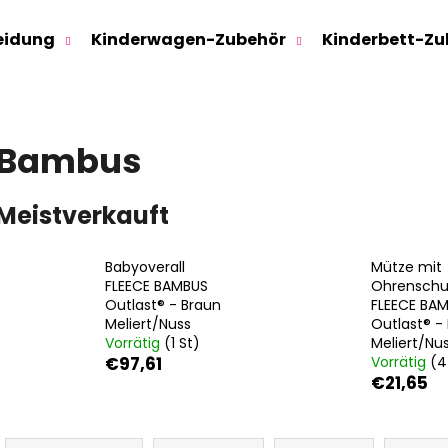
eidung
Kinderwagen-Zubehör
Kinderbett-Zu
Was suchen Sie?
Bambus
SUCHEN
Meistverkauft
Babyoverall
Mütze mit
Wir empfehlen
FLEECE BAMBUS
Ohrenschu
Outlast® - Braun
FLEECE BA
Meliert/Nuss
Outlast® -
Vorrätig
(1 St)
Meliert/Nu
€97,61
Vorrätig
(4
€21,65
P
SWEATHOSE - DENIM LÖWE
KINDERSITZUNTE