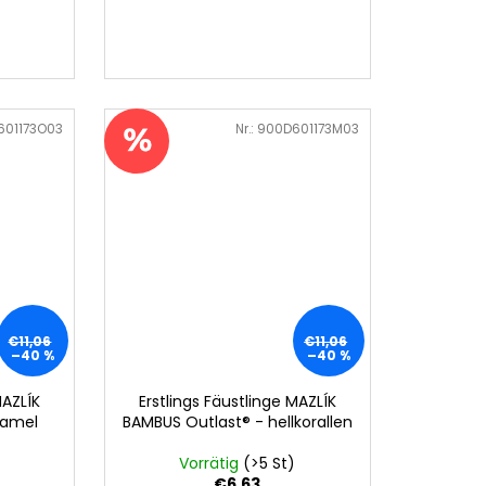
601173O03
Art.-Nr.:
900D601173M03
€11,06
€11,06
–40 %
–40 %
MAZLÍK
Erstlings Fäustlinge MAZLÍK
camel
BAMBUS Outlast® - hellkorallen
Vorrätig
(>5 St)
€6,63