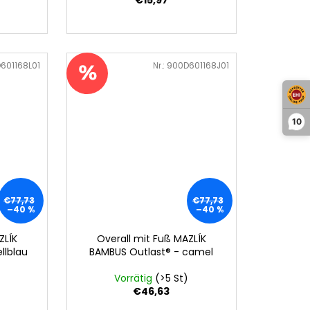
601168L01
Art.-Nr.:
900D601168J01
10
€77,73
€77,73
–40 %
–40 %
ZLÍK
Overall mit Fuß MAZLÍK
llblau
BAMBUS Outlast® - camel
Vorrätig
(>5 St)
€46,63