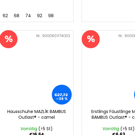
62
68
74
92
98
Art.-Nr.:
900D601174O02
Art.-Nr.:
900D
€27,72
–39 %
Hausschuhe MAZLÍK BAMBUS
Erstlings Fäustlinge 
Outlast® - camel
BAMBUS Outlast® - 
Vorrätig
(>5 St)
Vorrätig
(>5 St)
€16,64
€6,63