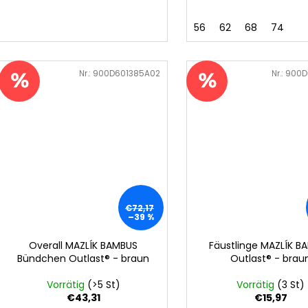
56
62
68
74
Art.-Nr.:
900D601385A02
Art.-Nr.:
900D
€72,17
–39 %
Overall MAZLÍK BAMBUS
Fäustlinge MAZLÍK B
Bündchen Outlast® - braun
Outlast® - brau
Vorrätig
(>5 St)
Vorrätig
(3 St)
€43,31
€15,97