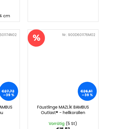
44 cm
601174N02
Art.-Nr.:
900D601176M02
€27,72
€26,61
–39 %
–39 %
BAMBUS
Fäustlinge MAZLÍK BAMBUS
au
Outlast® - hellkorallen
Vorrätig
(5 St)
€15,97