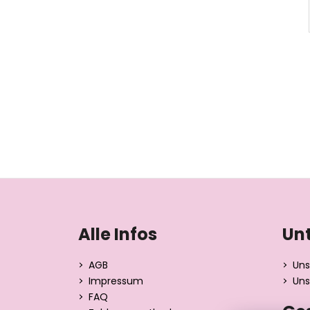
F
u
ß
Alle Infos
Un
z
e
AGB
Uns
i
Impressum
Uns
l
FAQ