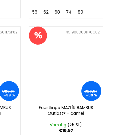
56
62
68
74
80
601176P02
Art.-Nr.:
900D601176O02
€26,61
€26,61
–39 %
–39 %
AMBUS
Fäustlinge MAZLÍK BAMBUS
n
Outlast® - camel
Vorrätig
(>5 St)
€15,97