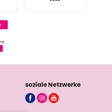
N
amt
soziale Netzwerke