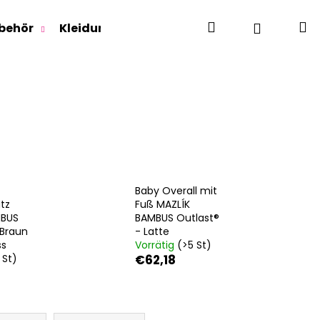
Suchen
W
Login
behör
Kleidung für Jugendliche
Für Erwachse
Baby Overall mit
tz
Fuß MAZLÍK
MBUS
BAMBUS Outlast®
 Braun
- Latte
ss
Vorrätig
(>5 St)
 St)
€62,18
RLAGE OUTLAST® -