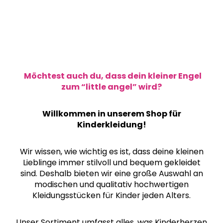
SUCHEN
Möchtest auch du, dass dein kleiner Engel
W
zum “little angel” wird?
i
r
e
Willkommen in unserem Shop für
m
Kinderkleidung!
p
f
Wir wissen, wie wichtig es ist, dass deine kleinen
e
Lieblinge immer stilvoll und bequem gekleidet
h
sind.
Deshalb bieten wir eine große Auswahl an
l
modischen und qualitativ hochwertigen
e
Kleidungsstücken
für Kinder jeden Alters.
n
Unser Sortiment umfasst alles, was Kinderherzen