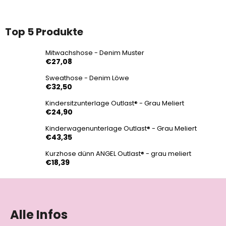
Top 5 Produkte
Mitwachshose - Denim Muster
€27,08
Sweathose - Denim Löwe
€32,50
Kindersitzunterlage Outlast® - Grau Meliert
€24,90
Kinderwagenunterlage Outlast® - Grau Meliert
€43,35
Kurzhose dünn ANGEL Outlast® - grau meliert
€18,39
F
u
ß
Alle Infos
z