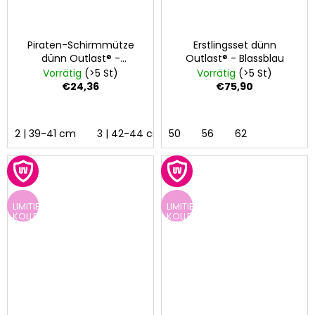
Piraten-Schirmmütze
Erstlingsset dünn
dünn Outlast® -
Outlast® - Blassblau
Hellviolett
Vorrätig
(>5 St)
Vorrätig
(>5 St)
€24,36
€75,90
2 | 39-41 cm
3 | 42-44 cm
50
4 | 45-48 cm
56
62
5 | 49-5
LIMITIERTE
LIMITIERTE
KOLLEKTION
KOLLEKTION