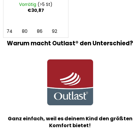
Hellmatchagrün
Vorrätig
(>5 St)
€30,87
74
80
86
92
Warum macht Outlast® den Unterschied?
Ganz einfach, weil es deinem Kind den größten
Komfort bietet!