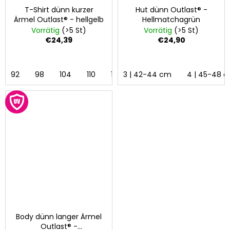
T-Shirt dünn kurzer
Hut dünn Outlast® -
Ärmel Outlast® - hellgelb
Hellmatchagrün
Vorrätig
(>5 St)
Vorrätig
(>5 St)
€24,39
€24,90
92
98
104
110
116
3 | 42-44 cm
122
128
4 | 45-48 
Body dünn langer Ärmel
Outlast® -