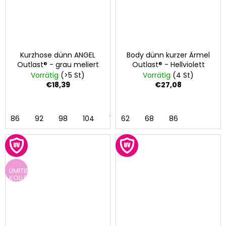
Kurzhose dünn ANGEL
Body dünn kurzer Ärmel
Outlast® - grau meliert
Outlast® - Hellviolett
Vorrätig
(>5 St)
Vorrätig
(4 St)
€18,39
€27,08
86
92
98
104
110
62
116
68
122
86
128
LIMITIERTE
KOLLEKTION