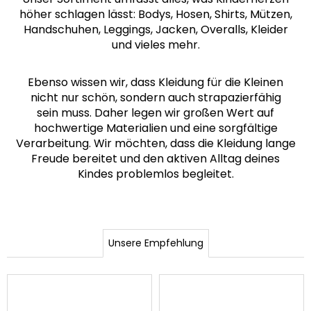
MITWACHSHOSE
höher sc
hlagen lässt: Bodys, Hosen, Shirts,
Mützen,
-
Handschuhen, Leggings, Jacken, Overalls, Kleider
DENIM
und vieles mehr.
MUSTER
€27,08
Ebenso wissen wir, dass Kleidung für die Kleinen
nicht nur schön, sondern auch strapazierfähig
sein
muss. Daher legen wir großen Wert auf
hochwertige Materialien und eine sorgfältige
Verarbeitung.
Wir möchten, dass die Kleidung lange
Freude bereitet und den aktiven Alltag deines
Kindes
problemlos begleitet.
Unsere Empfehlung