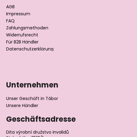
e
AGB
i
Impressum
l
FAQ
Zahlungsmethoden
e
Widerrufsrecht
Für B2B Händler
Datenschutzerklärung
Unternehmen
Unser Geschäft in Tábor
Unsere Händler
Geschäftsadresse
Dita výrobní družstvo invalidů