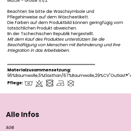
Mütze - Größe 1/1/2
Beachten Sie bitte die Waschsymbole und
Pflegehinweise auf dem Wäscheetikett.
Die Farben auf dem Produktbild können geringfügig vom
tatsächlichen Produkt abweichen.
IIn der Tschechischen Republik hergestellt.
Mit dem Kauf des Produktes unterstützen Sie die
Beschäftigung von Menschen mit Behinderung und ihre
Integration in das Arbeitsleben.
══════════════════════════════
Materialzusammensetzung:
95%Baumwolle,5%Elasthan/67%Baumwolle,29%CV"Outlast®"
Pflege:
F
u
ß
Alle Infos
z
e
AGB