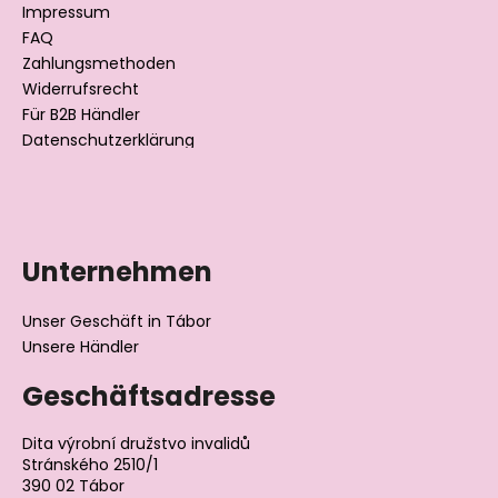
i
Impressum
l
FAQ
Zahlungsmethoden
e
Widerrufsrecht
Für B2B Händler
Datenschutzerklärung
Unternehmen
Unser Geschäft in Tábor
Unsere Händler
Geschäftsadresse
Dita výrobní družstvo invalidů
Stránského 2510/1
390 02 Tábor