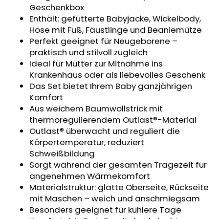
Geschenkbox
KINDERSITZUNTERLAGE
OUTLAST®
Enthält: gefütterte Babyjacke, Wickelbody,
-
Hose mit Fuß, Fäustlinge und Beaniemütze
GRAU
Perfekt geeignet für Neugeborene –
MELIERT
praktisch und stilvoll zugleich
€24,90
Ideal für Mütter zur Mitnahme ins
Krankenhaus oder als liebevolles Geschenk
Das Set bietet Ihrem Baby ganzjährigen
Komfort
Aus weichem Baumwollstrick mit
thermoregulierendem Outlast®-Material
Outlast® überwacht und reguliert die
Körpertemperatur, reduziert
Schweißbildung
Sorgt während der gesamten Tragezeit für
angenehmen Wärmekomfort
Materialstruktur: glatte Oberseite, Rückseite
mit Maschen – weich und anschmiegsam
Besonders geeignet für kühlere Tage