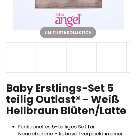
SUCHEN
LIMITIERTE KOLLEKTION
W
i
r
e
m
p
Baby Erstlings-Set 5
f
teilig Outlast® - Weiß
e
h
Hellbraun Blüten/Latte
l
e
n
Funktionelles 5-teiliges Set für
Neugeborene – liebevoll verpackt in einer