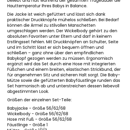
beliebt und hält während der gesamten Tragedauer die
Hauttemperatur Ihres Babys in Balance.
Die Jacke ist weich gefüttert und lässt sich dank
praktischer Druckknöpfe mühelos schließen. Bei Bedarf
können die Ärmel zu stilvollen Manschetten
umgeschlagen werden. Der Wickelbody gehört zu den
absoluten Favoriten unter Eltern und darf in keinem
Erstlingsset fehlen. Mit Druckknöpfen an Schulter, Seite
und im Schritt lässt er sich bequem öffnen und
schließen – ganz ohne über den empfindlichen
Babykopf gezogen werden zu müssen. Ergonomisch
ergänzt wird das Set durch eine Hose mit integrierten
Füßchen und einem breiten, elastischen Strickbund, der
für angenehmen Sitz und sicheren Halt sorgt. Die Baby-
Mütze sowie die gefütterten Babyfäustlinge runden das
Set harmonisch ab und unterstreichen dessen liebevoll
abgestimmten Look.
Größen der einzelnen Set-Teile:
Babyjacke - Größe 56/62/68
Wickelbody - Größe 56/62/68
Hose mit Fuß - Größe 56/62/68
Fäustlinge - Größe 1