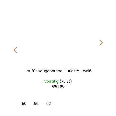
Set für Neugeborene Outlast® - weiß
Vorrätig
(>5 St)
€61,06
50
56
62