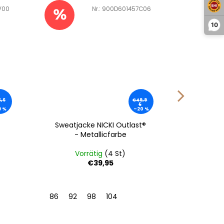
V00
Art.-Nr.:
900D601457C06
10
,6
€49,9
5
9 %
–20 %
Sweatjacke NICKI Outlast®
Baby Ho
- Metallicfarbe
Vorrätig
(4 St)
Vo
€39,95
86
92
98
104
56
62