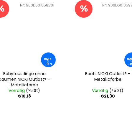
Art.-Nr.:
900D601058V01
Art.-Nr.:
900D601059
€12,7
€26
2
1
–19 %
–1
Babyfäustlinge ohne
Boots NICKI Outlast® -
Daumen NICKI Outlast® -
Metallicfarbe
Metallicfarbe
Vorrätig
(>5 St)
Vorrätig
(>5 St)
€10,18
€21,30