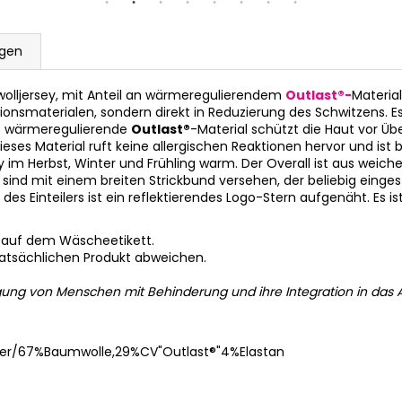
gen
lljersey, mit Anteil an wärmeregulierendem
Outlast®-
Material
tionsmaterialen, sondern direkt in Reduzierung des Schwitzens.
lle wärmeregulierende
Outlast®
-Material schützt die Haut vor Üb
ses Material ruft keine allergischen Reaktionen hervor und ist 
by im Herbst, Winter und Frühling warm. Der Overall ist aus weich
 sind mit einem breiten Strickbund versehen, der beliebig einge
s Einteilers ist ein reflektierendes Logo-Stern aufgenäht. Es is
 auf dem Wäscheetikett.
tatsächlichen Produkt abweichen.
gung von Menschen mit Behinderung und ihre Integration in das A
er/67%Baumwolle,29%CV"Outlast®"4%Elastan