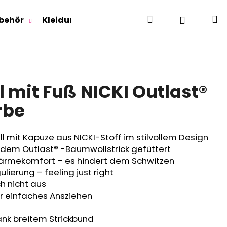
Suchen
W
Login
behör
Kleidung für Jugendliche
Für Erwachse
 mit Fuß NICKI Outlast®
rbe
 mit Kapuze aus NICKI-Stoff im stilvollem Design
dem Outlast® -Baumwollstrick gefüttert
ärmekomfort – es hindert dem Schwitzen
lierung – feeling just right
ich nicht aus
ür einfaches Ansziehen
ank breitem Strickbund
RLAGE OUTLAST® -