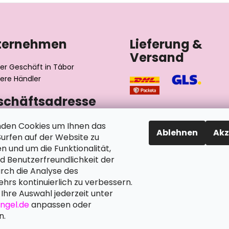
ternehmen
Lieferung &
Versand
er Geschäft in Tábor
ere Händler
schäftsadresse
výrobní družstvo invalidů
den Cookies um Ihnen das
Ablehnen
Akz
ského 2510/1
rfen auf der Website zu
2 Tábor
n und um die Funktionalität,
chische Republik
nd Benutzerfreundlichkeit der
rch die Analyse des
hrs kontinuierlich zu verbessern.
Ihre Auswahl jederzeit unter
angel.de
anpassen oder
n.