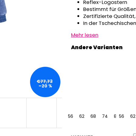
GRAU MELIERT
Reflex-Logostern
€32,50
€24,90
Bestimmt für Größen
Zertifizierte Qualitä
In der Tschechischen
Mehr lesen
€77,73
–20 %
56
62
68
74
80
56
62