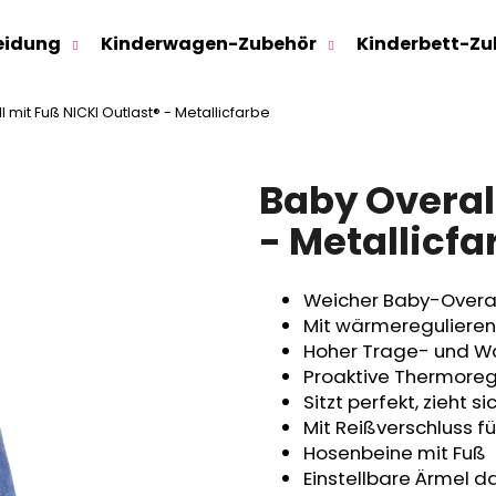
eidung
Kinderwagen-Zubehör
Kinderbett-Zu
 mit Fuß NICKI Outlast® - Metallicfarbe
Was suchen Sie?
Baby Overall
SUCHEN
- Metallicfa
Weicher Baby-Overall
Wir empfehlen
Mit wärmeregulieren
Hoher Trage- und W
Proaktive Thermoregu
Sitzt perfekt, zieht s
Mit Reißverschluss f
Hosenbeine mit Fuß
Einstellbare Ärmel d
SWEATHOSE - DENIM LÖWE
KINDERSITZUNTE