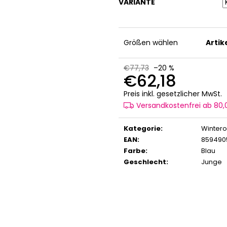
VARIANTE
Größen wählen
Arti
€77,73
–20 %
€62,18
V
Preis inkl. gesetzlicher MwSt.
Versandkostenfrei ab 80
Kategorie
:
Wintero
EAN
:
859490
Farbe
:
Blau
Geschlecht
:
Junge