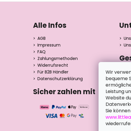
F
u
ß
Alle Infos
Un
z
e
AGB
Uns
i
Impressum
Uns
l
FAQ
Ge
e
Zahlungsmethoden
Widerrufsrecht
Dita 
Wir verwen
Für B2B Händler
Strán
bequeme Su
Datenschutzerklärung
390 0
ermögliche
Tsche
Sicher zahlen mit
Leistung u
Website du
Datenverke
Sie können 
www.little
wiederrufe