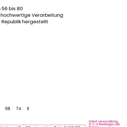
 56 bis 80
t, hochwertige Verarbeitung
 Republik hergestellt
68
74
80
Sofort versandfertig.
In 2-4 Werktagen bei