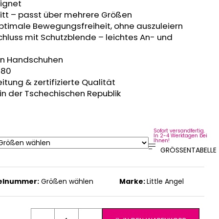
eignet
tt – passt über mehrere Größen
optimale Bewegungsfreiheit, ohne auszuleiern
chluss mit Schutzblende – leichtes An- und
ten Handschuhen
 80
tung & zertifizierte Qualität
 in der Tschechischen Republik
Sofort versandfertig.
In 2-4 Werktagen bei
Ihnen!
GRÖSSENTABELLE
kelnummer:
Größen wählen
Marke:
Little Angel