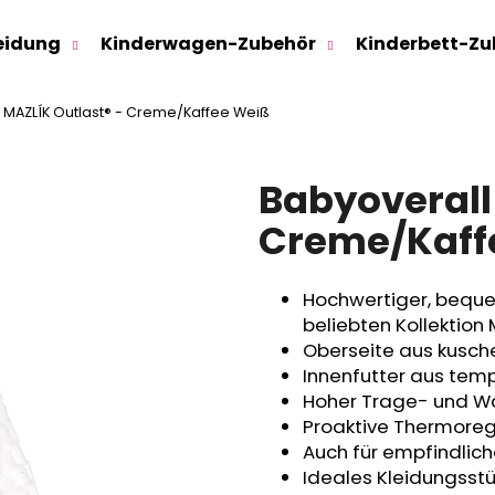
eidung
Kinderwagen-Zubehör
Kinderbett-Zu
 MAZLÍK Outlast® - Creme/Kaffee Weiß
Was suchen Sie?
Babyoverall
SUCHEN
Creme/Kaff
Hochwertiger, beque
Wir empfehlen
beliebten Kollektion 
Oberseite aus kusch
Innenfutter aus tem
Hoher Trage- und 
Proaktive Thermoregul
Auch für empfindlic
Ideales Kleidungsstü
SWEATHOSE - DENIM LÖWE
KINDERSITZUNTE