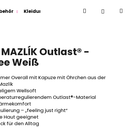
Suchen
W
Login
behör
Kleidung für Jugendliche
Für Erwachse
 MAZLÍK Outlast® -
ee Weiß
mer Overall mit Kapuze mit Öhrchen aus der
Mazlík
eligem Wellsoft
peraturregulierendem Outlast®-Material
Wärmekomfort
ierung – „feeling just right“
he Haut geeignet
ck für den Alltag
RLAGE OUTLAST® -