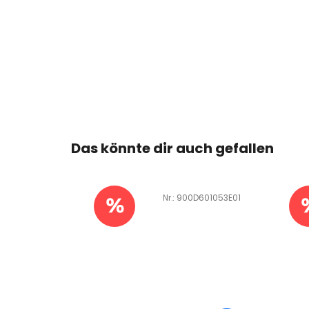
Das könnte dir auch gefallen
601526A00
Art.-Nr.:
900D601053E01