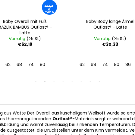
€77,7
3
–20 %
Baby Overall mit Fuß
Baby Body lange Ärmel
AZLÍK BAMBUS Outlast® -
Outlast® - Latte
Latte
Vorrätig
(>5 St)
Vorrätig
(>5 St)
€62,18
€30,33
62
68
74
80
62
68
74
80
86
aus Watte Der Overall aus kuscheligem Wellsoft wurde so entw
 des thermoregulierenden
Outlast®
-Materials sorgt er während
hweißbildung und wärmt zuverlässig bei sinkenden Temperaturen.
lende ausgestattet, die Druckstellen unter dem Kinn vermeidet.