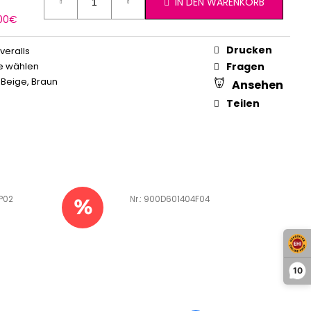
IN DEN WARENKORB
erkaufspreis:
,00€
Drucken
veralls
e wählen
Fragen
,
Beige
,
Braun
Ansehen
Teilen
P02
Art.-Nr.:
900D601404F04
10