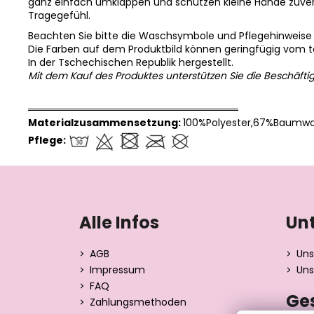
ganz einfach umklappen und schützen kleine Hände zuverl
Tragegefühl.
Beachten Sie bitte die Waschsymbole und Pflegehinweise
Die Farben auf dem Produktbild können geringfügig vom 
In der Tschechischen Republik hergestellt.
Mit dem Kauf des Produktes unterstützen Sie die Beschäfti
══════════════════════════════
Materialzusammensetzung:
100%Polyester,67%Baumwo
Pflege:
F
u
ß
Alle Infos
Un
z
e
AGB
Uns
i
Impressum
Uns
l
FAQ
Ge
e
Zahlungsmethoden