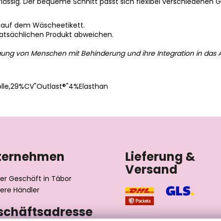
ässig. Der bequeme Schnitt passt sich flexibel verschiedenen 
 auf dem Wäscheetikett.
tatsächlichen Produkt abweichen.
gung von Menschen mit Behinderung und ihre Integration in das A
lle,29%CV"Outlast®"4%Elasthan
ternehmen
Lieferung &
Versand
er Geschäft in Tábor
ere Händler
schäftsadresse