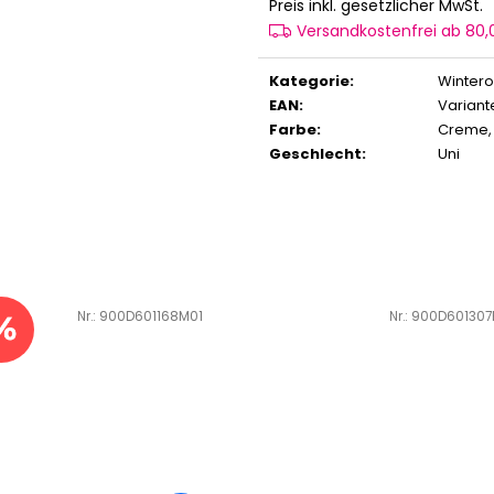
V
Preis inkl. gesetzlicher MwSt.
Versandkostenfrei ab 80
Kategorie
:
Wintero
EAN
:
Variant
Farbe
:
Creme
Geschlecht
:
Uni
Art.-Nr.:
900D601168M01
Art.-Nr.:
900D601307