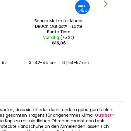
€18,8
3
–20 %
Beanie Mütze für Kinder
Baby 
DRUCK Outlast® - Latte
Outla
Bunte Tiere
Vorrätig
(>5 St)
Vo
€15,06
92
3 | 42-44 cm
6 | 54-57 cm
62
orfen, dass sich Kinder darin rundum geborgen fühlen.
 des gesamten Tragens für angenehmes Klima.
Outlast®
 Die Kapuze mit niedlichen Öhrchen macht den Look
 Versteckte Handschuhe an den Ärmelenden lassen sich