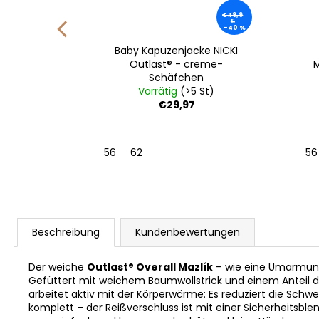
€49,9
5
–40 %
AZLÍK
Baby Kapuzenjacke NICKI
/Kaffee
Outlast® - creme-
M
Schäfchen
St)
Vorrätig
(>5 St)
€29,97
56
62
56
Beschreibung
Kundenbewertungen
Der weiche
Outlast® Overall Mazlík
– wie eine Umarmung 
Gefüttert mit weichem Baumwollstrick und einem Anteil
arbeitet aktiv mit der Körperwärme: Es reduziert die Sc
komplett – der Reißverschluss ist mit einer Sicherheitsb