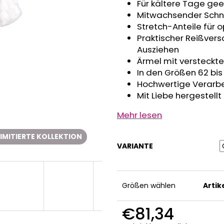
GRAU MELIERT
Für kältere Tage ge
€32,50
€24,90
Mitwachsender Schni
Stretch-Anteile für 
Praktischer Reißvers
Ausziehen
Ärmel mit versteck
In den Größen 62 bis
Hochwertige Verarbei
Mit Liebe hergestellt
Mehr lesen
LIMITIERTE KOLLEKTION
VARIANTE
Größen wählen
Arti
€81,34