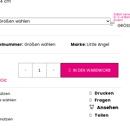
44 cm
 | 42-44 cm
Sofort vers
In 2-4 Wer
Ihnen!
GRÖSS
kelnummer:
Größen wählen
Marke:
Little Angel
IN DEN WARENKORB
erkaufspreis:
,00€
Drucken
ützen
e wählen
Fragen
Ansehen
Teilen
mützen