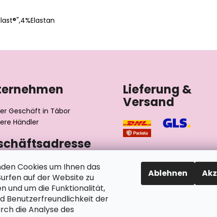
ast®",4%Elastan
ternehmen
Lieferung &
Versand
er Geschäft in Tábor
ere Händler
schäftsadresse
výrobní družstvo invalidů
den Cookies um Ihnen das
Ablehnen
Akz
ského 2510/1
rfen auf der Website zu
2 Tábor
n und um die Funktionalität,
chische Republik
nd Benutzerfreundlichkeit der
rch die Analyse des