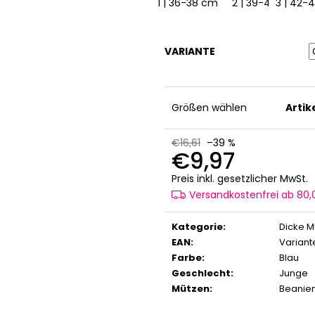
1 | 36-38 cm
2 | 39-41 cm
3 | 42-
3
VARIANTE
Größen wählen
Arti
€16,61
–39 %
€9,97
V
Preis inkl. gesetzlicher MwSt.
Versandkostenfrei ab 80
Kategorie
:
Dicke M
EAN
:
Variant
Farbe
:
Blau
Geschlecht
:
Junge
Mützen
:
Beanie