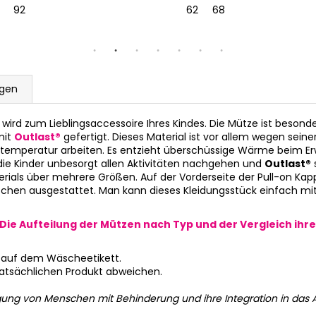
92
62
68
gen
ird zum Lieblingsaccessoire Ihres Kindes. Die Mütze ist besonde
mit
Outlast®
gefertigt. Dieses Material ist vor allem wegen sei
pertemperatur arbeiten. Es entzieht überschüssige Wärme beim E
die Kinder unbesorgt allen Aktivitäten nachgehen und
Outlast®
erials über mehrere Größen. Auf der Vorderseite der Pull-on Kap
Maschen ausgestattet. Man kann dieses Kleidungsstück einfach m
Die Aufteilung der Mützen nach Typ und der Vergleich ihrer
 auf dem Wäscheetikett.
tatsächlichen Produkt abweichen.
gung von Menschen mit Behinderung und ihre Integration in das A