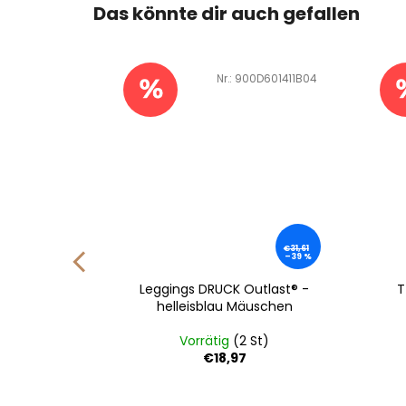
Das könnte dir auch gefallen
D601410B02
Art.-Nr.:
900D601411B04
€33,2
€31,61
8
–39 %
–39 %
Outlast®
Leggings DRUCK Outlast® -
T
äuschen
helleisblau Mäuschen
St)
Vorrätig
(2 St)
€18,97