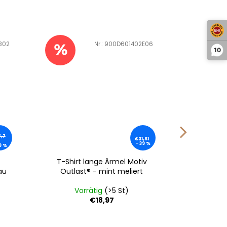
B02
Art.-Nr.:
900D601402E06
10
,7
€31,61
–39 %
9 %
T-Shirt lange Ärmel Motiv
Erstl
au
Outlast® - mint meliert
Outla
Vorrätig
(>5 St)
V
€18,97