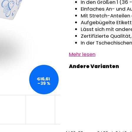
GRAU MELIERT
In den Größen 1 (36 
€32,50
€24,90
Einfaches An- und A
Mit Stretch-Anteilen
Aufgebügelte Etikett
Lässt sich mit ander
Zertifizierte Qualitä
In der Tschechischen
Mehr lesen
€16,61
–39 %