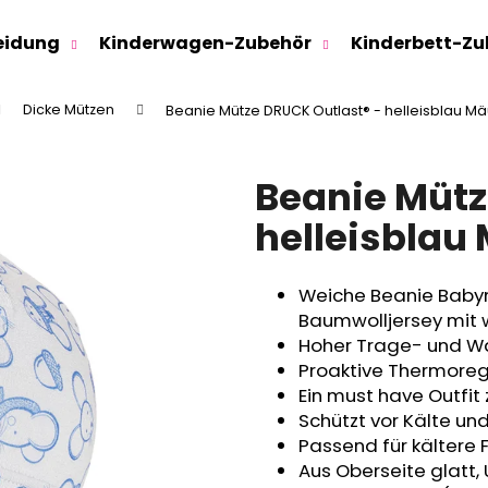
eidung
Kinderwagen-Zubehör
Kinderbett-Zu
Dicke Mützen
Beanie Mütze DRUCK Outlast® - helleisblau M
Was suchen Sie?
Beanie Mütz
SUCHEN
helleisblau
Weiche Beanie Bab
Wir empfehlen
Baumwolljersey mit 
Hoher Trage- und W
Proaktive Thermoregu
Ein must have Outfit
Schützt vor Kälte un
Passend für kältere 
Aus Oberseite glatt,
SWEATHOSE - DENIM LÖWE
KINDERSITZUNTE