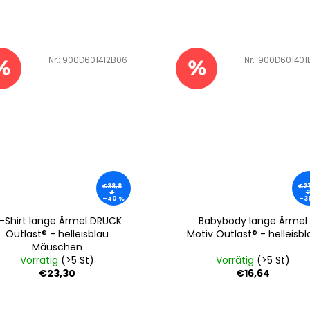
Art.-Nr.:
900D601412B06
Art.-Nr.:
900D601401
€38,8
€27
4
2
–40 %
–3
-Shirt lange Ärmel DRUCK
Babybody lange Ärmel
Outlast® - helleisblau
Motiv Outlast® - helleisbl
Mäuschen
Vorrätig
(>5 St)
Vorrätig
(>5 St)
€23,30
€16,64