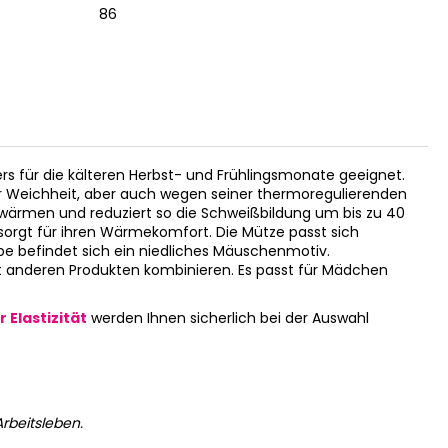
86
0 | 33-3
rs für die kälteren Herbst- und Frühlingsmonate geeignet.
ner Weichheit, aber auch wegen seiner thermoregulierenden
rwärmen und reduziert so die Schweißbildung um bis zu 40
sorgt für ihren Wärmekomfort. Die Mütze passt sich
pe befindet sich ein niedliches Mäuschenmotiv.
it anderen Produkten kombinieren. Es passt für Mädchen
 Elastizität
werden Ihnen sicherlich bei der Auswahl
rbeitsleben.