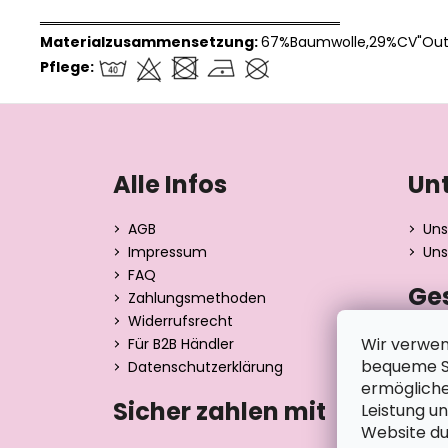
══════════════════════════════
Materialzusammensetzung:
67%Baumwolle,29%CV"Outl
Pflege:
F
u
ß
Alle Infos
Un
z
e
AGB
Uns
i
Impressum
Uns
l
FAQ
Ge
e
Zahlungsmethoden
Widerrufsrecht
Dita 
Wir verwen
Für B2B Händler
Strán
bequeme Su
Datenschutzerklärung
390 0
ermögliche
Tsche
Sicher zahlen mit
Leistung u
Website du