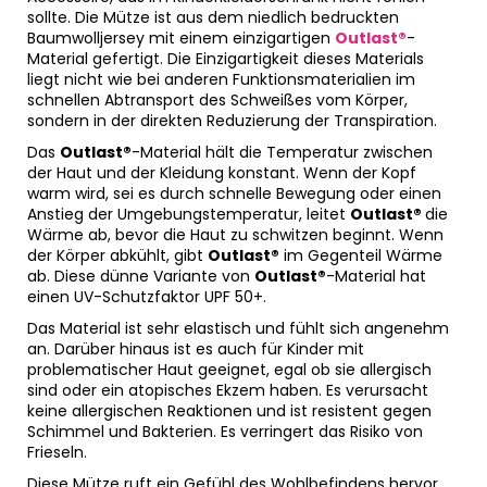
sollte. Die Mütze ist aus dem niedlich bedruckten
Baumwolljersey mit einem einzigartigen
Outlast®
-
Material gefertigt. Die Einzigartigkeit dieses Materials
liegt nicht wie bei anderen Funktionsmaterialien im
schnellen Abtransport des Schweißes vom Körper,
sondern in der direkten Reduzierung der Transpiration.
Das
Outlast®
-Material hält die Temperatur zwischen
der Haut und der Kleidung konstant. Wenn der Kopf
warm wird, sei es durch schnelle Bewegung oder einen
Anstieg der Umgebungstemperatur, leitet
Outlast®
die
Wärme ab, bevor die Haut zu schwitzen beginnt. Wenn
der Körper abkühlt, gibt
Outlast®
im Gegenteil Wärme
ab. Diese dünne Variante von
Outlast®
-Material hat
einen UV-Schutzfaktor UPF 50+.
Das Material ist sehr elastisch und fühlt sich angenehm
an. Darüber hinaus ist es auch für Kinder mit
problematischer Haut geeignet, egal ob sie allergisch
sind oder ein atopisches Ekzem haben. Es verursacht
keine allergischen Reaktionen und ist resistent gegen
Schimmel und Bakterien. Es verringert das Risiko von
Frieseln.
Diese Mütze ruft ein Gefühl des Wohlbefindens hervor.