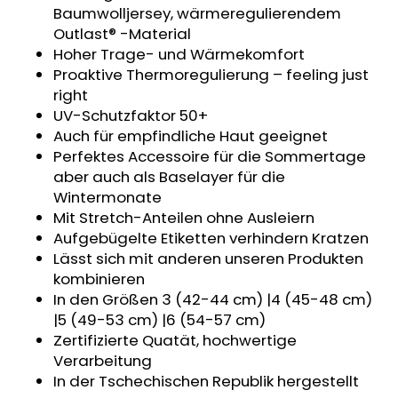
Baumwolljersey, wärmeregulierendem
KINDERSITZUNTERLAGE
OUTLAST®
Outlast® -Material
-
Hoher Trage- und Wärmekomfort
GRAU
Proaktive Thermoregulierung – feeling just
MELIERT
right
€24,90
UV-Schutzfaktor 50+
Auch für empfindliche Haut geeignet
Perfektes Accessoire für die Sommertage
aber auch als Baselayer für die
Wintermonate
Mit Stretch-Anteilen ohne Ausleiern
Aufgebügelte Etiketten verhindern Kratzen
Lässt sich mit anderen unseren Produkten
kombinieren
In den Größen 3 (42-44 cm) |4 (45-48 cm)
|5 (49-53 cm) |6 (54-57 cm)
Zertifizierte Quatät, hochwertige
Verarbeitung
In der Tschechischen Republik hergestellt