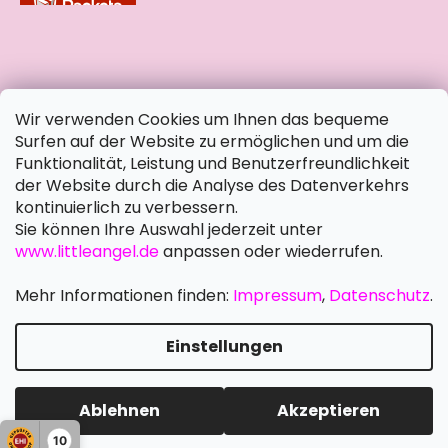
soziale Netzwerke
Wir verwenden Cookies um Ihnen das bequeme
Surfen auf der Website zu ermöglichen und um die
Funktionalität, Leistung und Benutzerfreundlichkeit
der Website durch die Analyse des Datenverkehrs
kontinuierlich zu verbessern.
Sie können Ihre Auswahl jederzeit unter
www.littleangel.de
anpassen oder wiederrufen.
Mehr Informationen finden:
Impressum
,
Datenschutz
.
Einstellungen
Erstellt von Shoptet Premium
Copyright 2026
Little Angel DE
. Alle Rechte vorbehalten.
Ablehnen
Akzeptieren
Cookie-Einstellungen ändern
Schreiben Sie uns
10