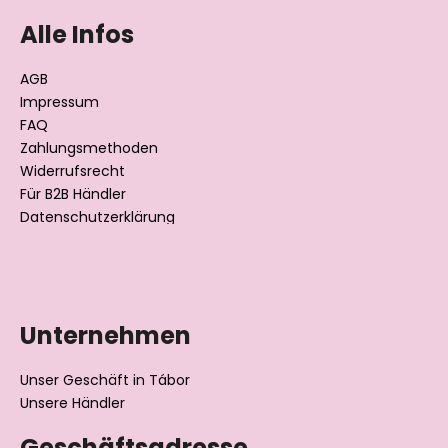
u
ß
Alle Infos
z
e
AGB
i
Impressum
l
FAQ
Zahlungsmethoden
e
Widerrufsrecht
Für B2B Händler
Datenschutzerklärung
Unternehmen
Unser Geschäft in Tábor
Unsere Händler
Geschäftsadresse