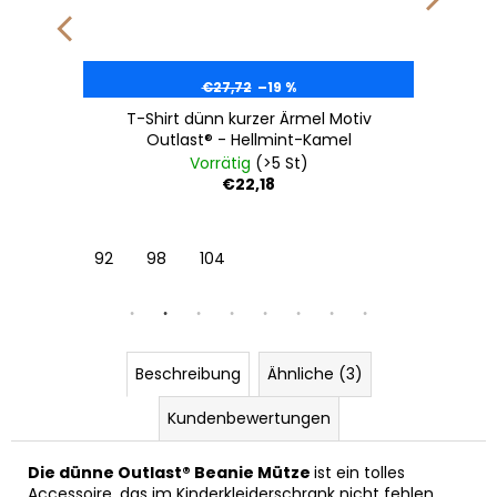
€27,72
–19 %
T-Shirt dünn kurzer Ärmel Motiv
Outlast® - Hellmint-Kamel
Vorrätig
(>5 St)
€22,18
45-48 cm
92
5 | 49-53 cm
98
104
Beschreibung
Ähnliche (3)
Kundenbewertungen
Die dünne Outlast® Beanie Mütze
ist ein tolles
Accessoire, das im Kinderkleiderschrank nicht fehlen