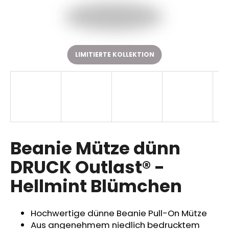
SUCHEN
LIMITIERTE KOLLEKTION
W
i
r
e
m
p
Beanie Mütze dünn
f
DRUCK Outlast® -
e
h
Hellmint Blümchen
l
e
n
Hochwertige dünne Beanie Pull-On Mütze
Aus angenehmem niedlich bedrucktem