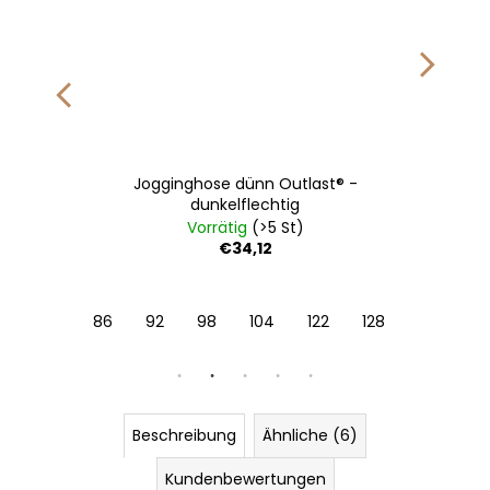
Jogginghose dünn Outlast® -
dunkelflechtig
Vorrätig
(>5 St)
€34,12
86
92
98
104
122
128
Beschreibung
Ähnliche (6)
Kundenbewertungen