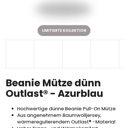
SUCHEN
LIMITIERTE KOLLEKTION
W
i
r
e
m
p
Beanie Mütze dünn
f
Outlast® - Azurblau
e
h
l
Hochwertige dünne Beanie Pull-On Mütze
e
Aus angenehmem Baumwolljersey,
n
wärmeregulierendem Outlast® -Material