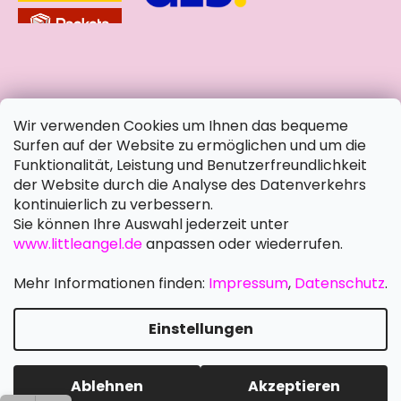
soziale Netzwerke
Wir verwenden Cookies um Ihnen das bequeme
Surfen auf der Website zu ermöglichen und um die
Funktionalität, Leistung und Benutzerfreundlichkeit
der Website durch die Analyse des Datenverkehrs
kontinuierlich zu verbessern.
Sie können Ihre Auswahl jederzeit unter
www.littleangel.de
anpassen oder wiederrufen.
Mehr Informationen finden:
Impressum
,
Datenschutz
.
Einstellungen
Erstellt von Shoptet Premium
Copyright 2026
Little Angel DE
. Alle Rechte vorbehalten.
Ablehnen
Akzeptieren
Cookie-Einstellungen ändern
Schreiben Sie uns