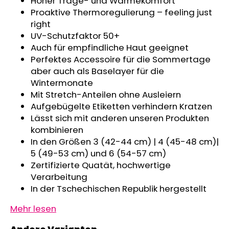
Hoher Trage- und Wärmekomfort
KINDERWAGENUNTERLAGE
Proaktive Thermoregulierung – feeling just
OUTLAST®
right
-
GRAU
UV-Schutzfaktor 50+
MELIERT
Auch für empfindliche Haut geeignet
€43,35
Perfektes Accessoire für die Sommertage
aber auch als Baselayer für die
Wintermonate
Mit Stretch-Anteilen ohne Ausleiern
Aufgebügelte Etiketten verhindern Kratzen
Lässt sich mit anderen unseren Produkten
kombinieren
In den Größen 3 (42-44 cm) | 4 (45-48 cm)|
5 (49-53 cm) und 6 (54-57 cm)
Zertifizierte Quatät, hochwertige
Verarbeitung
In der Tschechischen Republik hergestellt
Mehr lesen