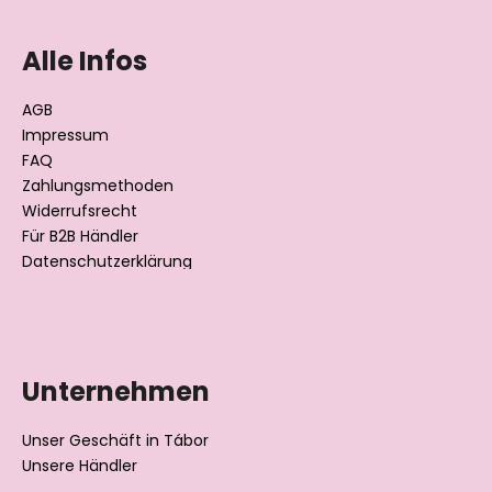
u
ß
Alle Infos
z
e
AGB
i
Impressum
l
FAQ
Zahlungsmethoden
e
Widerrufsrecht
Für B2B Händler
Datenschutzerklärung
Unternehmen
Unser Geschäft in Tábor
Unsere Händler