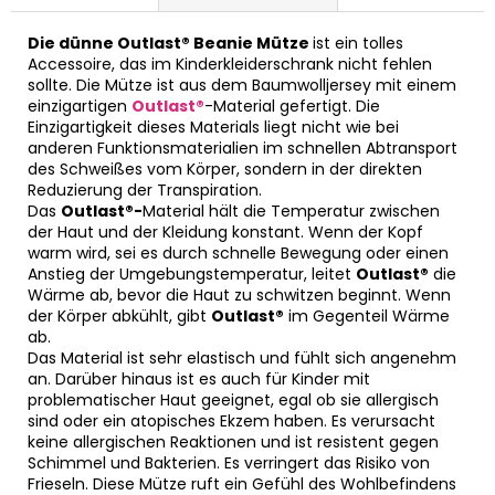
Die dünne Outlast® Beanie Mütze
ist ein tolles
Accessoire, das im Kinderkleiderschrank nicht fehlen
sollte. Die Mütze ist aus dem Baumwolljersey mit einem
einzigartigen
Outlast®
-Material gefertigt. Die
Einzigartigkeit dieses Materials liegt nicht wie bei
anderen Funktionsmaterialien im schnellen Abtransport
des Schweißes vom Körper, sondern in der direkten
Reduzierung der Transpiration.
Das
Outlast®-
Material hält die Temperatur zwischen
der Haut und der Kleidung konstant. Wenn der Kopf
warm wird, sei es durch schnelle Bewegung oder einen
Anstieg der Umgebungstemperatur, leitet
Outlast®
die
Wärme ab, bevor die Haut zu schwitzen beginnt. Wenn
der Körper abkühlt, gibt
Outlast®
im Gegenteil Wärme
ab.
Das Material ist sehr elastisch und fühlt sich angenehm
an. Darüber hinaus ist es auch für Kinder mit
problematischer Haut geeignet, egal ob sie allergisch
sind oder ein atopisches Ekzem haben. Es verursacht
keine allergischen Reaktionen und ist resistent gegen
Schimmel und Bakterien. Es verringert das Risiko von
Frieseln. Diese Mütze ruft ein Gefühl des Wohlbefindens