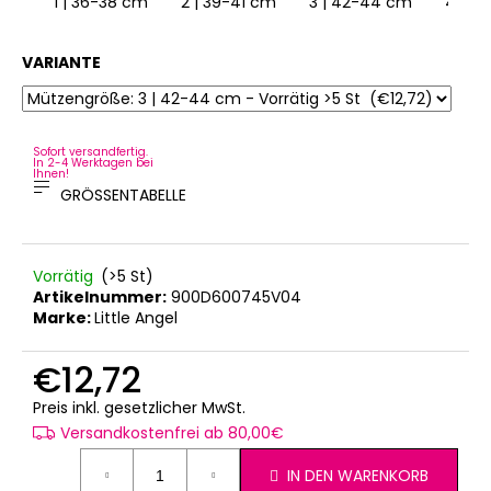
1 | 36-38 cm
2 | 39-41 cm
3 | 42-44 cm
4 | 4
1
VARIANTE
Sofort versandfertig.
In 2-4 Werktagen bei
Ihnen!
GRÖSSENTABELLE
Vorrätig
(>5 St)
Artikelnummer:
900D600745V04
Marke:
Little Angel
€12,72
Verkaufspreis:
Preis inkl. gesetzlicher MwSt.
Versandkostenfrei ab 80,00€
IN DEN WARENKORB