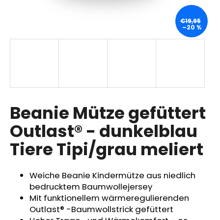
€19,95
–20 %
SUCHEN
W
i
r
Beanie Mütze gefüttert
e
m
Outlast® - dunkelblau
p
Tiere Tipi/grau meliert
f
e
h
Weiche Beanie Kindermütze aus niedlich
l
bedrucktem Baumwollejersey
e
Mit funktionellem wärmeregulierenden
n
Outlast® -Baumwollstrick gefüttert