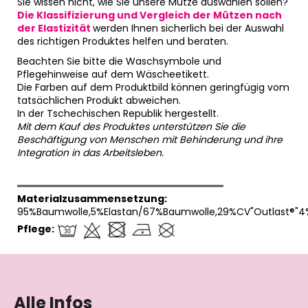
Sie wissen nicht, wie Sie unsere Mütze auswählen sollen?
Die Klassifizierung und Vergleich der Mützen nach
der Elastizität
werden Ihnen sicherlich bei der Auswahl
des richtigen Produktes helfen und beraten.
Beachten Sie bitte die Waschsymbole und
Pflegehinweise auf dem Wäscheetikett.
Die Farben auf dem Produktbild können geringfügig vom
tatsächlichen Produkt abweichen.
In der Tschechischen Republik hergestellt.
Mit dem Kauf des Produktes unterstützen Sie die
Beschäftigung von Menschen mit Behinderung und ihre
Integration in das Arbeitsleben.
══════════════════════════════
Materialzusammensetzung:
95%Baumwolle,5%Elastan/67%Baumwolle,29%CV"Outlast®"4
Pflege:
F
u
ß
Alle Infos