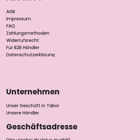
z
e
AGB
i
Impressum
l
FAQ
Zahlungsmethoden
e
Widerrufsrecht
Für B2B Händler
Datenschutzerklärung
Unternehmen
Unser Geschäft in Tábor
Unsere Händler
Geschäftsadresse