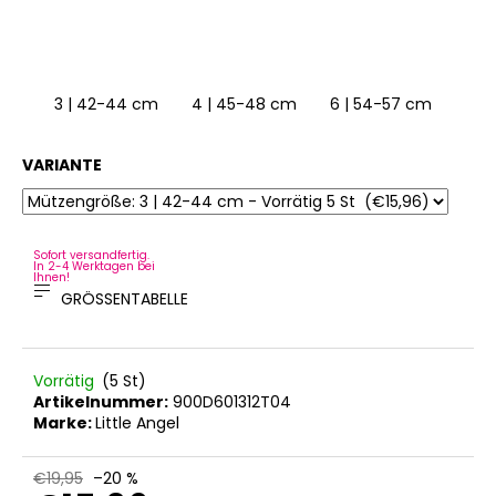
3 | 42-44 cm
4 | 45-48 cm
6 | 54-57 cm
3
VARIANTE
Sofort versandfertig.
In 2-4 Werktagen bei
Ihnen!
GRÖSSENTABELLE
Vorrätig
(5 St)
Artikelnummer:
900D601312T04
Marke:
Little Angel
€19,95
–20 %