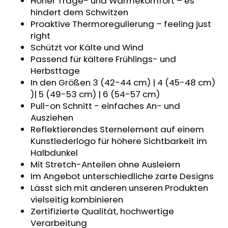
Hoher Trage- und Wärmekomfort – es
KINDERSITZUNTERLAGE
hindert dem Schwitzen
OUTLAST®
Proaktive Thermoregulierung – feeling just
-
GRAU
right
MELIERT
Schützt vor Kälte und Wind
€24,90
Passend für kältere Frühlings- und
Herbsttage
In den Größen 3 (42-44 cm) | 4 (45-48 cm)
)| 5 (49-53 cm) | 6 (54-57 cm)
Pull-on Schnitt - einfaches An- und
Ausziehen
Reflektierendes Sternelement auf einem
Kunstlederlogo für höhere Sichtbarkeit im
Halbdunkel
Mit Stretch-Anteilen ohne Ausleiern
Im Angebot unterschiedliche zarte Designs
Lässt sich mit anderen unseren Produkten
vielseitig kombinieren
Zertifizierte Qualität, hochwertige
Verarbeitung