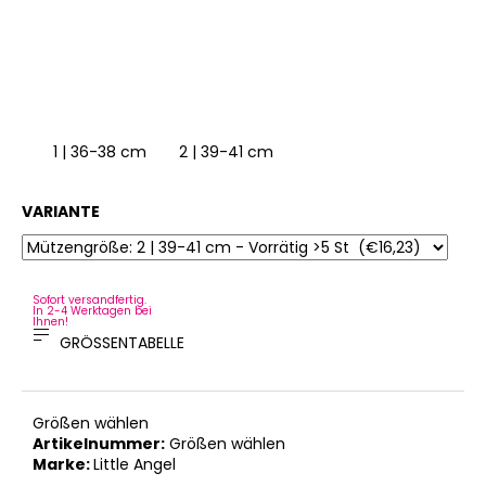
4 | 45-48 cm
1 | 36-38 cm
5 | 49-53 cm
2 | 39-41 cm
6 | 54-57 cm
1
VARIANTE
Sofort versandfertig.
In 2-4 Werktagen bei
Ihnen!
GRÖSSENTABELLE
Größen wählen
Artikelnummer:
Größen wählen
Marke:
Little Angel