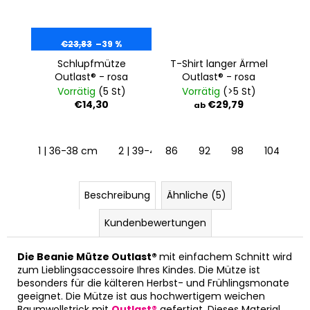
€23,83
–39 %
Schlupfmütze
T-Shirt langer Ärmel
Outlast® - rosa
Outlast® - rosa
Vorrätig
(5 St)
Vorrätig
(>5 St)
€14,30
€29,79
ab
1 | 36-38 cm
2 | 39-41 cm
86
92
3 | 42-44 cm
98
104
11
Beschreibung
Ähnliche (5)
Kundenbewertungen
Die Beanie Mütze Outlast®
mit einfachem Schnitt wird
zum Lieblingsaccessoire Ihres Kindes. Die Mütze ist
besonders für die kälteren Herbst- und Frühlingsmonate
geeignet. Die Mütze ist aus hochwertigem weichen
Baumwollstrick mit
Outlast®
gefertigt. Dieses Material