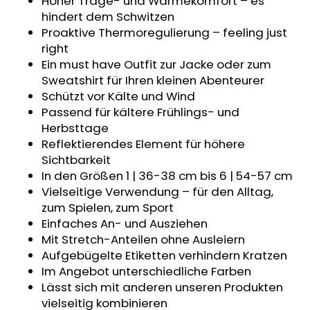
Hoher Trage- und Wärmekomfort – es
KINDERWAGENUNTERLAGE
hindert dem Schwitzen
OUTLAST®
Proaktive Thermoregulierung – feeling just
-
GRAU
right
MELIERT
Ein must have Outfit zur Jacke oder zum
€43,35
Sweatshirt für Ihren kleinen Abenteurer
Schützt vor Kälte und Wind
Passend für kältere Frühlings- und
Herbsttage
Reflektierendes Element für höhere
Sichtbarkeit
In den Größen 1 | 36-38 cm bis 6 | 54-57 cm
Vielseitige Verwendung – für den Alltag,
zum Spielen, zum Sport
Einfaches An- und Ausziehen
Mit Stretch-Anteilen ohne Ausleiern
Aufgebügelte Etiketten verhindern Kratzen
Im Angebot unterschiedliche Farben
Lässt sich mit anderen unseren Produkten
vielseitig kombinieren