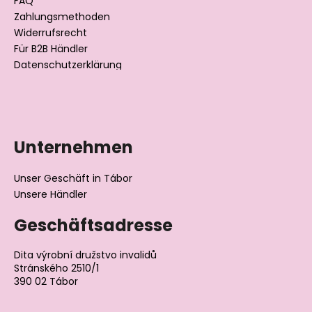
l
FAQ
Zahlungsmethoden
e
Widerrufsrecht
Für B2B Händler
Datenschutzerklärung
Unternehmen
Unser Geschäft in Tábor
Unsere Händler
Geschäftsadresse
Dita výrobní družstvo invalidů
Stránského 2510/1
390 02 Tábor
Tschechische Republik