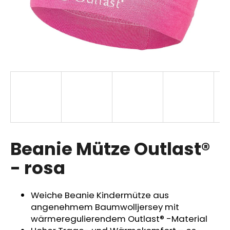
SUCHEN
W
i
r
e
m
p
Beanie Mütze Outlast®
f
- rosa
e
h
l
Weiche Beanie Kindermütze aus
e
angenehmem Baumwolljersey mit
n
wärmeregulierendem Outlast® -Material