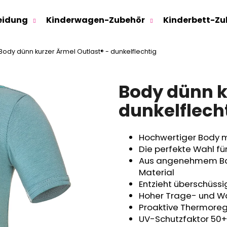
eidung
Kinderwagen-Zubehör
Kinderbett-Zu
Body dünn kurzer Ärmel Outlast® - dunkelflechtig
Was suchen Sie?
Body dünn k
SUCHEN
dunkelflech
Hochwertiger Body m
Wir empfehlen
Die perfekte Wahl für
Aus angenehmem Bau
Material
Entzieht überschüss
Hoher Trage- und 
Proaktive Thermoregu
UV-Schutzfaktor 50+
SWEATHOSE - DENIM LÖWE
KINDERSITZUNTE