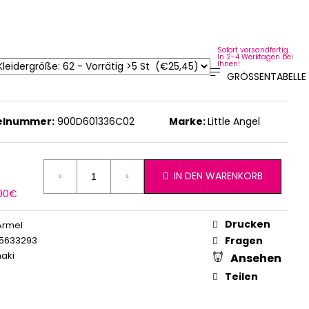
Sofort versandfertig.
In 2-4 Werktagen bei
Ihnen!
GRÖSSENTABELLE
kelnummer:
900D601336C02
Marke:
Little Angel
IN DEN WARENKORB
erkaufspreis:
,00€
Drucken
Ärmel
5633293
Fragen
aki
Ansehen
Teilen