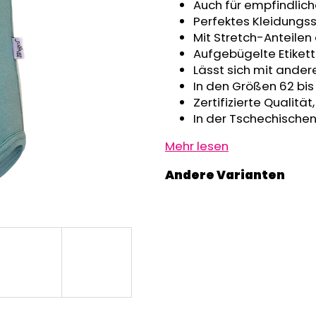
GRAU MELIERT
Auch für empfindlic
€32,50
€24,90
Perfektes Kleidungs
Mit Stretch-Anteilen
Aufgebügelte Etikett
Lässt sich mit ande
In den Größen 62 bis
Zertifizierte Qualitä
In der Tschechischen
Mehr lesen