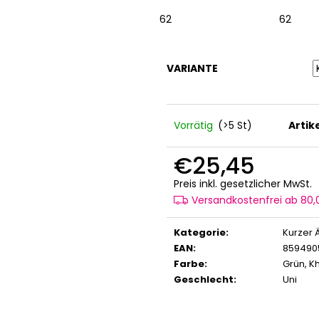
62
62
VARIANTE
Vorrätig
(>5 St)
Arti
€25,45
V
Preis inkl. gesetzlicher MwSt.
Versandkostenfrei ab 80
Kategorie
:
Kurzer 
EAN
:
859490
Farbe
:
Grün
,
Kh
Geschlecht
:
Uni