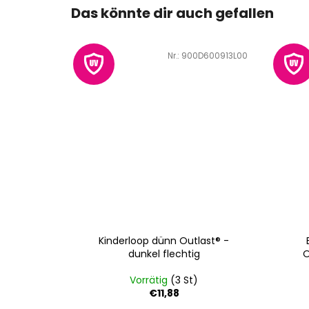
Das könnte dir auch gefallen
Art.-Nr.:
900D600913L00
Kinderloop dünn Outlast® -
dunkel flechtig
O
Vorrätig
(3 St)
€11,88