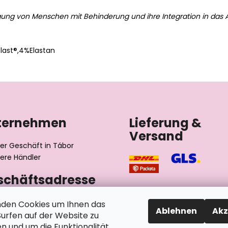
gung von Menschen mit Behinderung und ihre Integration in das A
ast®,4%Elastan
ternehmen
Lieferung &
Versand
er Geschäft in Tábor
ere Händler
schäftsadresse
výrobní družstvo invalidů
den Cookies um Ihnen das
Ablehnen
Akz
ského 2510/1
rfen auf der Website zu
2 Tábor
n und um die Funktionalität,