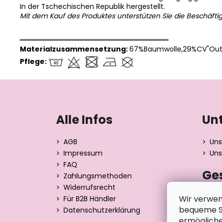
In der Tschechischen Republik hergestellt.
Mit dem Kauf des Produktes unterstützen Sie die Beschäfti
══════════════════════════════
Materialzusammensetzung:
67%Baumwolle,29%CV"Outl
Pflege:
F
u
ß
Alle Infos
Un
z
e
AGB
Uns
i
Impressum
Uns
l
FAQ
Ge
e
Zahlungsmethoden
Widerrufsrecht
Dita 
Wir verwen
Für B2B Händler
Strán
bequeme Su
Datenschutzerklärung
390 0
ermögliche