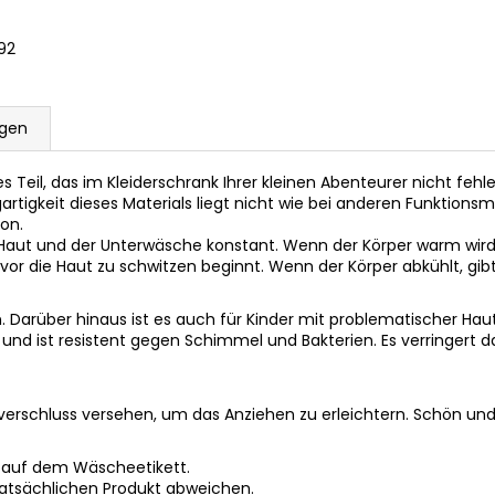
92
gen
les Teil, das im Kleiderschrank Ihrer kleinen Abenteurer nicht fehl
zigartigkeit dieses Materials liegt nicht wie bei anderen Funktio
ion.
 Haut und der Unterwäsche konstant. Wenn der Körper warm wird,
or die Haut zu schwitzen beginnt. Wenn der Körper abkühlt, gib
. Darüber hinaus ist es auch für Kinder mit problematischer Haut 
nd ist resistent gegen Schimmel und Bakterien. Es verringert das
erschluss versehen, um das Anziehen zu erleichtern. Schön und 
 auf dem Wäscheetikett.
tatsächlichen Produkt abweichen.