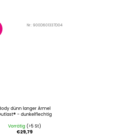
Art.-Nr.:
900D601337D04
Body dünn langer Ärmel
utlast® - dunkelflechtig
Vorrätig
(>5 St)
€29,79