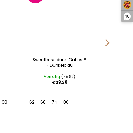
10
Sweathose dünn Outlast®
Säugl
- Dunkelblau
Outl
Vorrätig
(>5 St)
Vo
€23,28
98
104
62
68
74
80
0 | 33-3