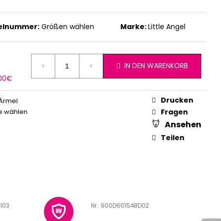
kelnummer:
Größen wählen
Marke:
Little Angel
IN DEN WARENKORB
erkaufspreis:
,00€
Drucken
Ärmel
e wählen
Fragen
Ansehen
Teilen
I03
Art.-Nr.:
900D601548D02
A