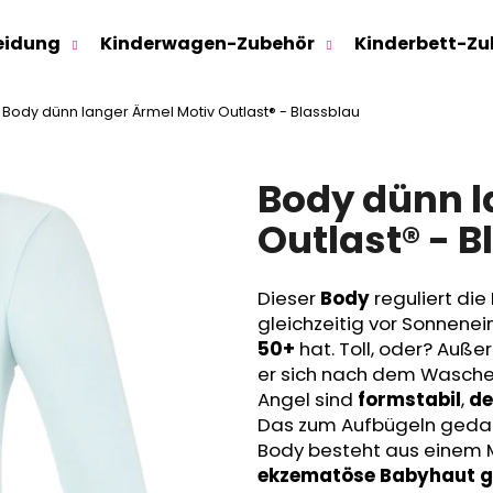
eidung
Kinderwagen-Zubehör
Kinderbett-Zu
Body dünn langer Ärmel Motiv Outlast® - Blassblau
Was suchen Sie?
Body dünn l
SUCHEN
Outlast® - B
Dieser
Body
reguliert die
Wir empfehlen
gleichzeitig vor Sonnenei
50+
hat. Toll, oder? Auß
er sich nach dem Waschen
Angel sind
formstabil
,
de
Das zum Aufbügeln gedach
Body besteht aus einem 
ekzematöse Babyhaut ge
SWEATHOSE - DENIM LÖWE
KINDERSITZUNTE