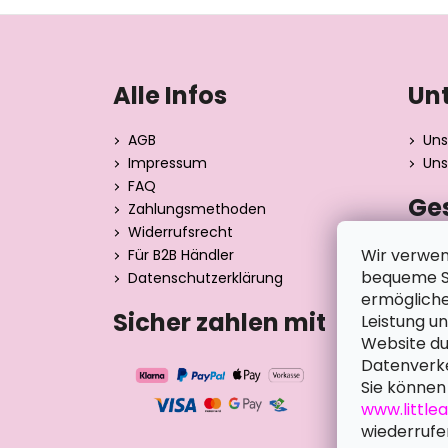
F
u
ß
Alle Infos
Un
z
e
AGB
Uns
i
Impressum
Uns
l
FAQ
Ge
e
Zahlungsmethoden
Widerrufsrecht
Dita 
Wir verwen
Für B2B Händler
Strán
bequeme Su
Datenschutzerklärung
390 0
ermögliche
Tsche
Sicher zahlen mit
Leistung u
Website du
Datenverke
Sie können 
www.little
wiederrufe