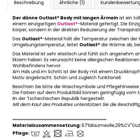
Beschreibung
Ähnliche (1)
Kundenbewertun
Der dünne Outlast® Body mit langen Ärmeln
ist ein to
einem einzigartigen
Outlast®
-Material gefertigt. Die Ein
Körper, sondern in der direkten Reduzierung der Transpirat
Das
Outlast®
-Material hält die Temperatur zwischen der
Umgebungstemperatur, leitet
Outlast®
die Wärme ab, bev
Das Material ist sehr elastisch und fühlt sich angenehm an
Ekzem haben. Es verursacht keine allergischen Reaktionen u
Wohlbefindens hervor.
Am Hals und im Schritt ist der Body mit einem Druckknopfv
Motiv angebracht. Schön und zugleich funktionell.
Beachten Sie bitte die Waschsymbole und Pflegehinweise
Die Farben auf dem Produktbild können geringfügig vom 
IIn der Tschechischen Republik hergestellt.
Mit dem Kauf des Produktes unterstützen Sie die Beschäfti
══════════════════════════════
Materialzusammensetzung:
67%Baumwolle,29%CV"Outl
Pflege: