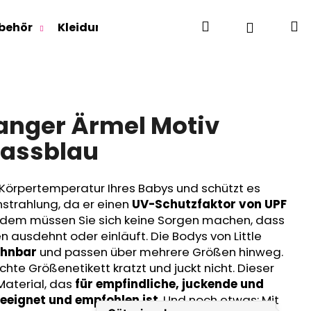
Suchen
W
Login
behör
Kleidung für Jugendliche
Für Erwachse
anger Ärmel Motiv
lassblau
 Körpertemperatur Ihres Babys und schützt es
nstrahlung, da er einen
UV-Schutzfaktor von UPF
erdem müssen Sie sich keine Sorgen machen, dass
 ausdehnt oder einläuft. Die Bodys von Little
hnbar
und passen über mehrere Größen hinweg.
te Größenetikett kratzt und juckt nicht. Dieser
Material, das
für empfindliche, juckende und
eignet und empfohlen ist
. Und noch etwas: Mit
RLAGE OUTLAST® -