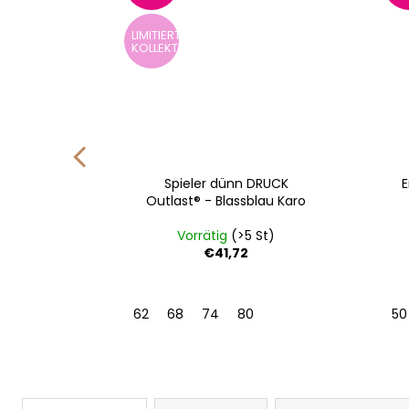
LIMITIERTE
KOLLEKTION
 langer
Spieler dünn DRUCK
E
Blassblau
Outlast® - Blassblau Karo
St)
Vorrätig
(>5 St)
€41,72
62
68
74
80
50