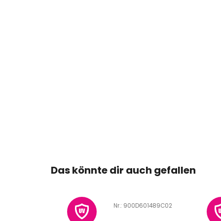
Das könnte dir auch gefallen
D601483D01
Art.-Nr.:
900D601489C02