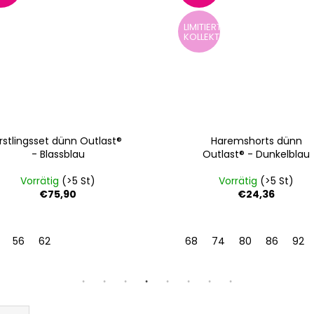
LIMITIERTE
KOLLEKTION
rstlingsset dünn Outlast®
Haremshorts dünn
- Blassblau
Outlast® - Dunkelblau
Vorrätig
(>5 St)
Vorrätig
(>5 St)
€75,90
€24,36
56
62
68
74
80
86
92