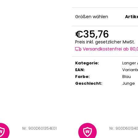
Größen wählen
Arti
€35,76
V
Preis inkl. gesetzlicher MwSt.
Versandkostenfrei ab 80
Kategorie
:
Langer 
EAN
:
Variant
Farbe
:
Blau
Geschlecht
:
Junge
Art.-Nr.:
900D601354E01
Art.-Nr.:
900D601340