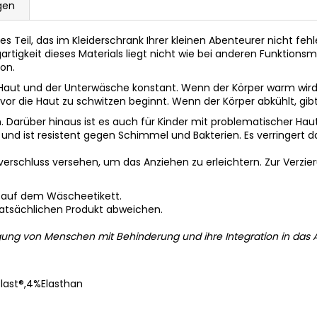
gen
lles Teil, das im Kleiderschrank Ihrer kleinen Abenteurer nicht feh
zigartigkeit dieses Materials liegt nicht wie bei anderen Funktio
ion.
 Haut und der Unterwäsche konstant. Wenn der Körper warm wird,
or die Haut zu schwitzen beginnt. Wenn der Körper abkühlt, gib
. Darüber hinaus ist es auch für Kinder mit problematischer Haut 
nd ist resistent gegen Schimmel und Bakterien. Es verringert das
erschluss versehen, um das Anziehen zu erleichtern. Zur Verzier
 auf dem Wäscheetikett.
tatsächlichen Produkt abweichen.
gung von Menschen mit Behinderung und ihre Integration in das A
ast®,4%Elasthan