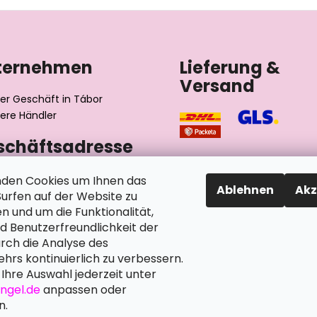
ternehmen
Lieferung &
Versand
er Geschäft in Tábor
ere Händler
schäftsadresse
výrobní družstvo invalidů
den Cookies um Ihnen das
Ablehnen
Akz
ského 2510/1
rfen auf der Website zu
2 Tábor
n und um die Funktionalität,
chische Republik
nd Benutzerfreundlichkeit der
rch die Analyse des
hrs kontinuierlich zu verbessern.
Ihre Auswahl jederzeit unter
angel.de
anpassen oder
n.