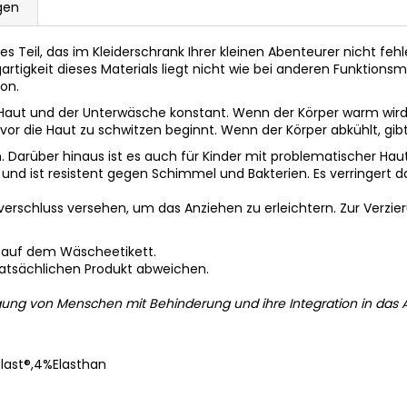
gen
lles Teil, das im Kleiderschrank Ihrer kleinen Abenteurer nicht feh
zigartigkeit dieses Materials liegt nicht wie bei anderen Funktio
ion.
 Haut und der Unterwäsche konstant. Wenn der Körper warm wird,
or die Haut zu schwitzen beginnt. Wenn der Körper abkühlt, gib
. Darüber hinaus ist es auch für Kinder mit problematischer Haut 
nd ist resistent gegen Schimmel und Bakterien. Es verringert das
erschluss versehen, um das Anziehen zu erleichtern. Zur Verzier
 auf dem Wäscheetikett.
tatsächlichen Produkt abweichen.
gung von Menschen mit Behinderung und ihre Integration in das A
ast®,4%Elasthan