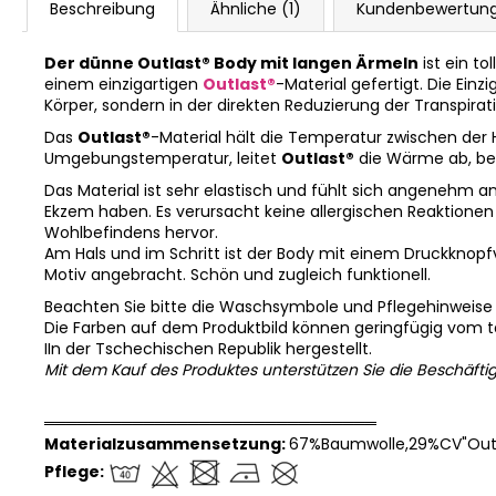
Beschreibung
Ähnliche (1)
Kundenbewertun
Der dünne Outlast® Body mit langen Ärmeln
ist ein to
einem einzigartigen
Outlast®
-Material gefertigt. Die Ein
Körper, sondern in der direkten Reduzierung der Transpirat
Das
Outlast®
-Material hält die Temperatur zwischen der
Umgebungstemperatur, leitet
Outlast®
die Wärme ab, bev
Das Material ist sehr elastisch und fühlt sich angenehm an
Ekzem haben. Es verursacht keine allergischen Reaktionen u
Wohlbefindens hervor.
Am Hals und im Schritt ist der Body mit einem Druckknopfv
Motiv angebracht. Schön und zugleich funktionell.
Beachten Sie bitte die Waschsymbole und Pflegehinweise
Die Farben auf dem Produktbild können geringfügig vom 
IIn der Tschechischen Republik hergestellt.
Mit dem Kauf des Produktes unterstützen Sie die Beschäfti
══════════════════════════════
Materialzusammensetzung:
67%Baumwolle,29%CV"Outl
Pflege: