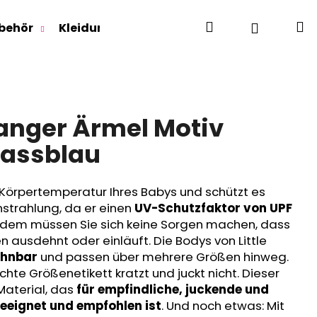
Suchen
W
Login
behör
Kleidung für Jugendliche
Für Erwachse
anger Ärmel Motiv
lassblau
 Körpertemperatur Ihres Babys und schützt es
nstrahlung, da er einen
UV-Schutzfaktor von UPF
erdem müssen Sie sich keine Sorgen machen, dass
 ausdehnt oder einläuft. Die Bodys von Little
hnbar
und passen über mehrere Größen hinweg.
te Größenetikett kratzt und juckt nicht. Dieser
Material, das
für empfindliche, juckende und
eignet und empfohlen ist
. Und noch etwas: Mit
RLAGE OUTLAST® -