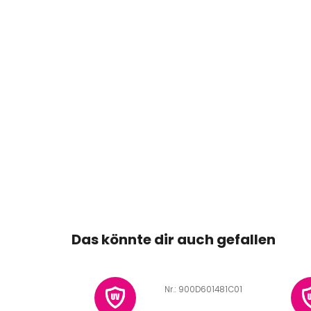
Das könnte dir auch gefallen
D601332L04
Art.-Nr.:
900D601481C01