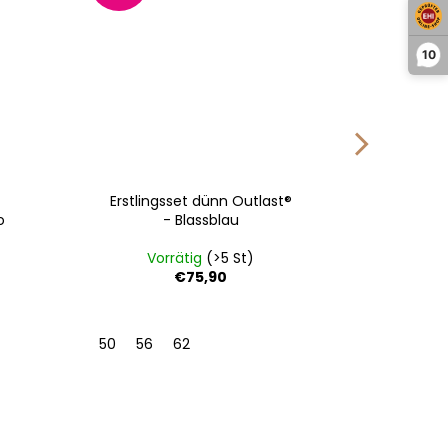
10
Erstlingsset dünn Outlast®
Har
o
- Blassblau
Outla
Vorrätig
(>5 St)
Vo
€75,90
50
56
62
68
74