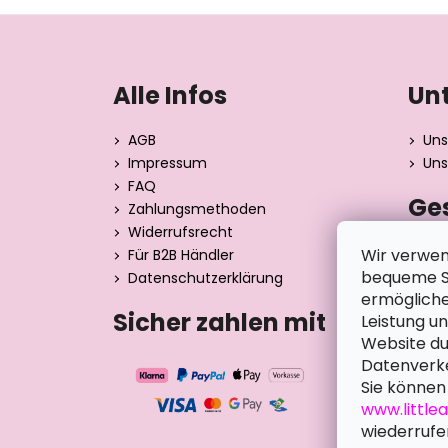
F
u
ß
Alle Infos
Un
z
e
AGB
Uns
i
Impressum
Uns
l
FAQ
Ge
e
Zahlungsmethoden
Widerrufsrecht
Dita 
Wir verwen
Für B2B Händler
Strán
bequeme Su
Datenschutzerklärung
390 0
ermögliche
Tsche
Sicher zahlen mit
Leistung u
Website du
Datenverke
Sie können 
www.little
wiederrufe