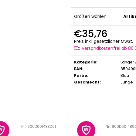
Größen wählen
Arti
€35,76
V
Preis inkl. gesetzlicher MwSt.
Versandkostenfrei ab 80
Kategorie
:
Langer 
EAN
:
859490
Farbe
:
Blau
Geschlecht
:
Junge
Art.-Nr.:
900D601483D01
Art.-Nr.:
900D601489