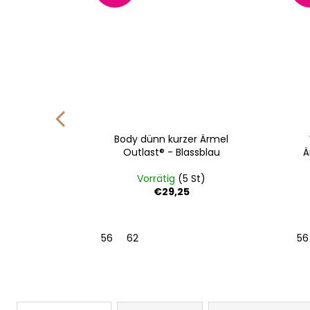
 DRUCK
Body dünn kurzer Ärmel
last® -
Outlast® - Blassblau
Ä
aro
St)
Vorrätig
(5 St)
€29,25
56
62
56