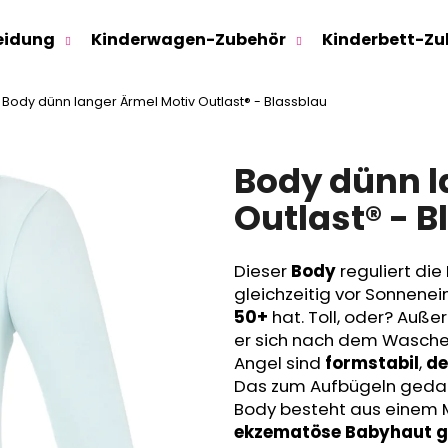
eidung
Kinderwagen-Zubehör
Kinderbett-Zu
Body dünn langer Ärmel Motiv Outlast® - Blassblau
Was suchen Sie?
Body dünn l
SUCHEN
Outlast® - B
Dieser
Body
reguliert die
Wir empfehlen
gleichzeitig vor Sonnenei
50+
hat. Toll, oder? Auß
er sich nach dem Waschen
Angel sind
formstabil
,
de
Das zum Aufbügeln gedach
Body besteht aus einem 
ekzematöse Babyhaut ge
SWEATHOSE - DENIM LÖWE
KINDERSITZUNTE