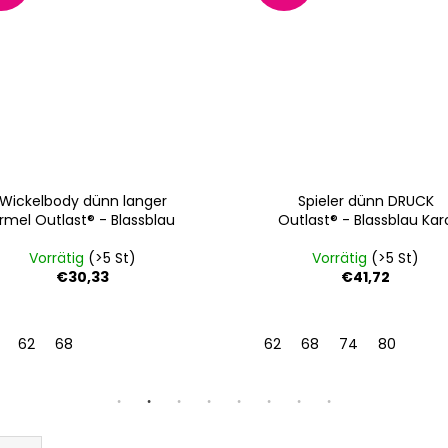
Wickelbody dünn langer
Spieler dünn DRUCK
rmel Outlast® - Blassblau
Outlast® - Blassblau Kar
Vorrätig
(>5 St)
Vorrätig
(>5 St)
€30,33
€41,72
62
68
62
68
74
80