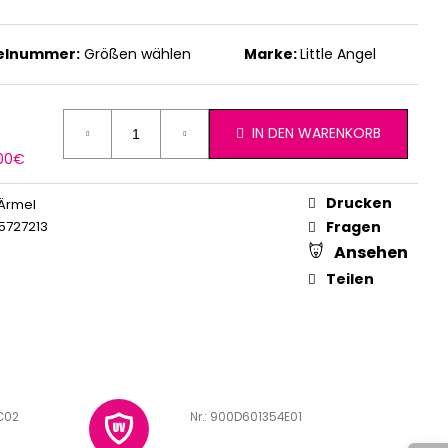
kelnummer:
Größen wählen
Marke:
Little Angel
IN DEN WARENKORB
erkaufspreis:
,00€
Drucken
Ärmel
5727213
Fragen
Ansehen
Teilen
C02
Art.-Nr.:
900D601354E01