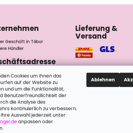
ternehmen
Lieferung &
Versand
er Geschäft in Tábor
ere Händler
schäftsadresse
výrobní družstvo invalidů
den Cookies um Ihnen das
Ablehnen
Akz
ského 2510/1
rfen auf der Website zu
2 Tábor
n und um die Funktionalität,
chische Republik
nd Benutzerfreundlichkeit der
rch die Analyse des
hrs kontinuierlich zu verbessern.
Ihre Auswahl jederzeit unter
angel.de
anpassen oder
n.