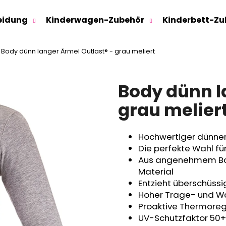
eidung
Kinderwagen-Zubehör
Kinderbett-Zu
Body dünn langer Ärmel Outlast® - grau meliert
Was suchen Sie?
Body dünn l
SUCHEN
grau melier
Hochwertiger dünne
Wir empfehlen
Die perfekte Wahl für
Aus angenehmem Bau
Material
Entzieht überschüss
Hoher Trage- und 
Proaktive Thermoregu
UV-Schutzfaktor 50+
SWEATHOSE - DENIM LÖWE
KINDERSITZUNTE