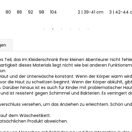
80
86
92
98
104
2 | 39-41 cm
3 | 42-44
gen
les Teil, das im Kleiderschrank Ihrer kleinen Abenteurer nicht fehl
zigartigkeit dieses Materials liegt nicht wie bei anderen Funktio
ion.
 Haut und der Unterwäsche konstant. Wenn der Körper warm wird,
or die Haut zu schwitzen beginnt. Wenn der Körper abkühlt, gib
. Darüber hinaus ist es auch für Kinder mit problematischer Haut 
nd ist resistent gegen Schimmel und Bakterien. Es verringert das
erschluss versehen, um das Anziehen zu erleichtern. Schön und 
 auf dem Wäscheetikett.
tatsächlichen Produkt abweichen.