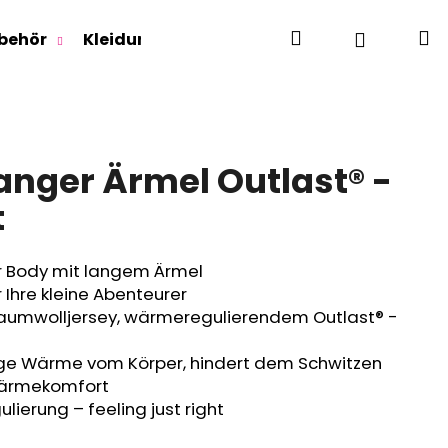
Suchen
W
Login
behör
Kleidung für Jugendliche
Für Erwachse
anger Ärmel Outlast® -
t
r Body mit langem Ärmel
 Ihre kleine Abenteurer
mwolljersey, wärmeregulierendem Outlast® -
ige Wärme vom Körper, hindert dem Schwitzen
Wärmekomfort
lierung – feeling just right
RLAGE OUTLAST® -