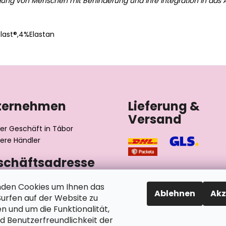
gung von Menschen mit Behinderung und ihre Integration in das A
ast®,4%Elastan
ternehmen
Lieferung &
Versand
er Geschäft in Tábor
ere Händler
schäftsadresse
výrobní družstvo invalidů
den Cookies um Ihnen das
Ablehnen
Akz
ského 2510/1
rfen auf der Website zu
2 Tábor
n und um die Funktionalität,
chische Republik
nd Benutzerfreundlichkeit der