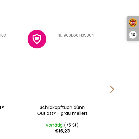
10
H03
Art.-Nr.:
900D601435B04
t®
Schildkopftuch dünn
Hut dün
Outlast® - grau meliert
Vorrätig
(>5 St)
Vo
€16,23