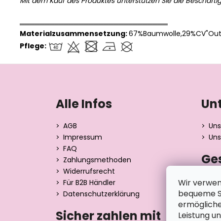
Mit dem Kauf des Produktes unterstützen Sie die Beschäfti
══════════════════════════════
Materialzusammensetzung:
67%Baumwolle,29%CV"Outl
Pflege:
F
u
ß
Alle Infos
Un
z
e
AGB
Uns
i
Impressum
Uns
l
FAQ
Ge
e
Zahlungsmethoden
Widerrufsrecht
Dita 
Wir verwen
Für B2B Händler
Strán
bequeme Su
Datenschutzerklärung
390 0
ermögliche
Tsche
Sicher zahlen mit
Leistung u