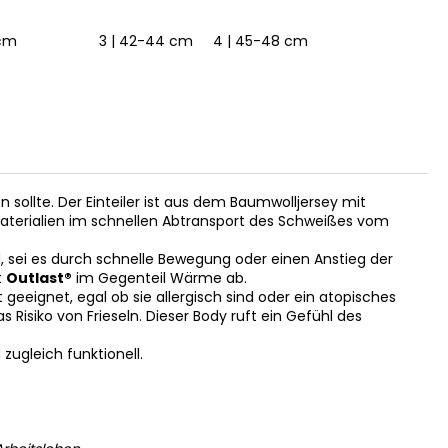
 cm
4 | 45-48 cm
3 | 42-44 cm
6 | 54-57 cm
4 | 45-48 cm
5 | 49-53 cm
3 | 42-4
en sollte. Der Einteiler ist aus dem Baumwolljersey mit
nsmaterialien im schnellen Abtransport des Schweißes vom
 sei es durch schnelle Bewegung oder einen Anstieg der
t
Outlast®
im Gegenteil Wärme ab.
geeignet, egal ob sie allergisch sind oder ein atopisches
 Risiko von Frieseln. Dieser Body ruft ein Gefühl des
zugleich funktionell.