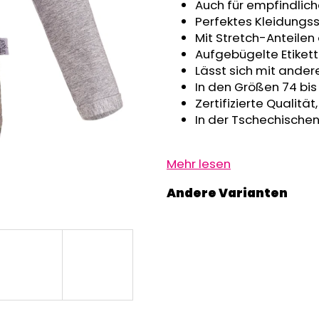
GRAU MELIERT
Auch für empfindlic
€32,50
€24,90
Perfektes Kleidungs
Mit Stretch-Anteilen
Aufgebügelte Etikett
Lässt sich mit ande
In den Größen 74 bis
Zertifizierte Qualitä
In der Tschechischen
Mehr lesen