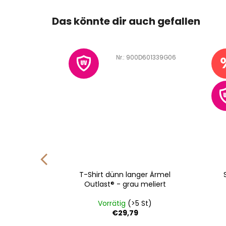
Das könnte dir auch gefallen
D601150R02
Art.-Nr.:
900D601339G06
€12,7
2
–39 %
n Motiv
T-Shirt dünn langer Ärmel
rau
Outlast® - grau meliert
da
St)
Vorrätig
(>5 St)
€29,79