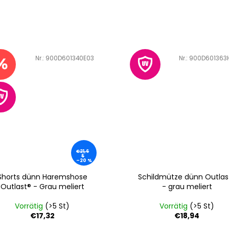
Art.-Nr.:
900D601340E03
Art.-Nr.:
900D601363
€21,6
5
–20 %
Shorts dünn Haremshose
Schildmütze dünn Outlas
Outlast® - Grau meliert
- grau meliert
Vorrätig
(>5 St)
Vorrätig
(>5 St)
€17,32
€18,94