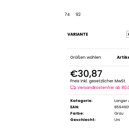
74
92
VARIANTE
Größen wählen
Arti
€30,87
V
Preis inkl. gesetzlicher MwSt.
Versandkostenfrei ab 80
Kategorie
:
Langer 
EAN
:
859490
Farbe
:
Grau
Geschlecht
:
Uni