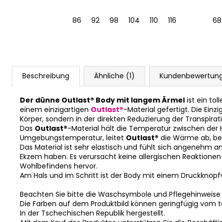
39-41 cm
86
92
98
104
110
116
122
128
68
Beschreibung
Ähnliche (1)
Kundenbewertun
Der dünne Outlast® Body mit langem Ärmel
ist ein tol
einem einzigartigen
Outlast®
-Material gefertigt. Die Ein
Körper, sondern in der direkten Reduzierung der Transpirat
Das
Outlast®
-Material hält die Temperatur zwischen der
Umgebungstemperatur, leitet
Outlast®
die Wärme ab, bev
Das Material ist sehr elastisch und fühlt sich angenehm an
Ekzem haben. Es verursacht keine allergischen Reaktionen u
Wohlbefindens hervor.
Am Hals und im Schritt ist der Body mit einem Druckknopfv
Beachten Sie bitte die Waschsymbole und Pflegehinweise
Die Farben auf dem Produktbild können geringfügig vom 
In der Tschechischen Republik hergestellt.