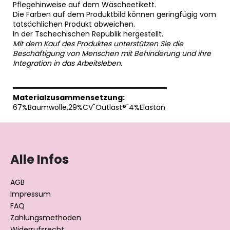
Pflegehinweise auf dem Wäscheetikett.
Die Farben auf dem Produktbild können geringfügig vom
tatsächlichen Produkt abweichen.
In der Tschechischen Republik hergestellt.
Mit dem Kauf des Produktes unterstützen Sie die
Beschäftigung von Menschen mit Behinderung und ihre
Integration in das Arbeitsleben.
══════════════════════════════
Materialzusammensetzung:
67%Baumwolle,29%CV"Outlast®"4%Elastan
F
u
ß
Alle Infos
z
e
AGB
i
Impressum
l
FAQ
Zahlungsmethoden
e
Widerrufsrecht