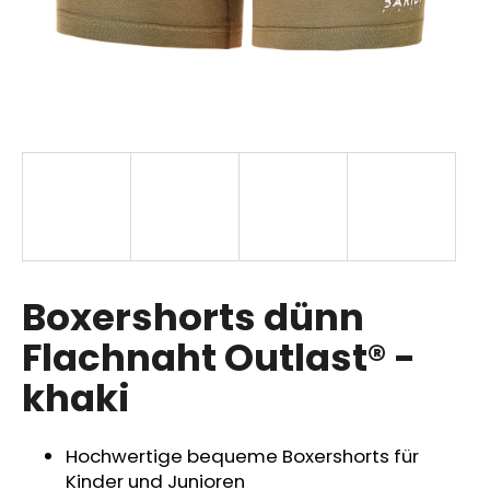
SUCHEN
W
i
r
e
m
p
Boxershorts dünn
f
Flachnaht Outlast® -
e
h
khaki
l
e
n
Hochwertige bequeme Boxershorts für
Kinder und Junioren