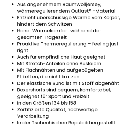
Aus angenehmem Baumwolljersey,
KINDERWAGENUNTERLAGE
OUTLAST®
wärmeregulierendem Outlast® -Material
-
Entzieht überschüssige Wärme vom Körper,
GRAU
hindert dem Schwitzen
MELIERT
Hoher Wärmekomfort während der
€43,35
gesamten Tragezeit
Proaktive Thermoregulierung – feeling just
right
Auch für empfindliche Haut geeignet
Mit Stretch-Anteilen ohne Ausleiern
Mit Flachnähten und aufgebügelten
Etiketten, die nicht kratzen
Der elastische Bund ist mit Stoff abgenäht
Boxershorts sind bequem, komfortabel,
geeignet für Sport und Freizeit
In den Größen 134 bis 158
Zertifizierte Qualität, hochwertige
Verarbeitung
In der Tschechischen Republik hergestellt