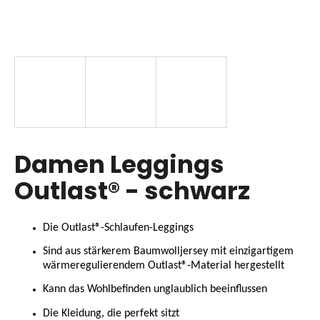
SUCHEN
W
i
r
Damen Leggings
e
m
Outlast® - schwarz
p
f
e
Die Outlast®-Schlaufen-Leggings
h
Sind aus stärkerem Baumwolljersey mit einzigartigem
l
wärmeregulierendem Outlast®-Material hergestellt
e
n
Kann das Wohlbefinden unglaublich beeinflussen
Die Kleidung, die perfekt sitzt