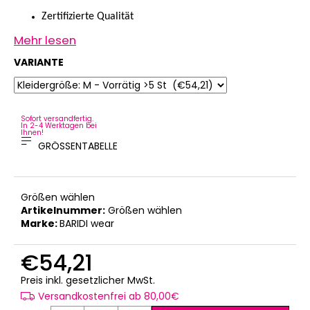
MITWACHSHOSE
Zertifizierte Qualität
-
DENIM
Mehr lesen
MUSTER
VARIANTE
€27,08
Sofort versandfertig.
In 2-4 Werktagen bei
Ihnen!
GRÖSSENTABELLE
Größen wählen
Artikelnummer:
Größen wählen
Marke:
BARIDI wear
€54,21
Verkaufspreis:
Preis inkl. gesetzlicher MwSt.
Versandkostenfrei ab 80,00€