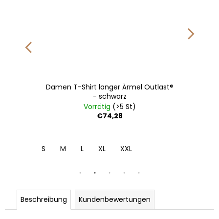
Damen T-Shirt langer Ärmel Outlast®
- schwarz
Vorrätig
(>5 St)
€74,28
S
M
L
XL
XXL
Beschreibung
Kundenbewertungen