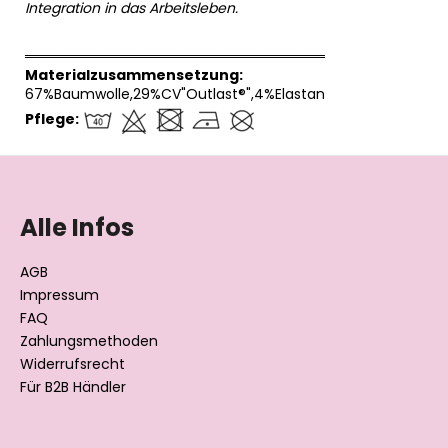
Integration in das Arbeitsleben.
══════════════════════════════
Materialzusammensetzung:
67%Baumwolle,29%CV"Outlast®",4%Elastan
Pflege:
F
u
ß
Alle Infos
z
e
AGB
i
Impressum
l
FAQ
Zahlungsmethoden
e
Widerrufsrecht
Für B2B Händler
Datenschutzerklärung