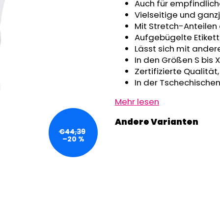
GRAU MELIERT
Auch für empfindlic
€32,50
€24,90
Vielseitige und gan
Mit Stretch-Anteilen
Aufgebügelte Etikett
Lässt sich mit ande
In den Größen S bis X
Zertifizierte Qualitä
In der Tschechischen
Mehr lesen
€44,39
–20 %