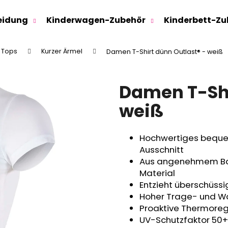
eidung
Kinderwagen-Zubehör
Kinderbett-Zu
d Tops
Kurzer Ärmel
Damen T-Shirt dünn Outlast® - weiß
Was suchen Sie?
Damen T-Shi
SUCHEN
weiß
Hochwertiges beque
Wir empfehlen
Ausschnitt
Aus angenehmem Bau
Material
Entzieht überschüss
Hoher Trage- und 
Proaktive Thermoregu
UV-Schutzfaktor 50+
SWEATHOSE - DENIM LÖWE
KINDERSITZUNTE