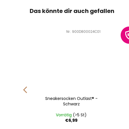
Das könnte dir auch gefallen
D800016Z01
Art.-Nr.:
900D800024C01
REGULAR
Sneakersocken Outlast® -
Schwarz
Schwarz
St)
Vorrätig
(>5 St)
€6,99