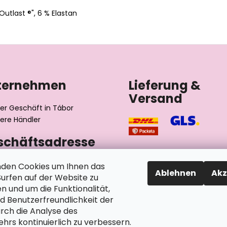
utlast ®", 6 % Elastan
ternehmen
Lieferung &
Versand
er Geschäft in Tábor
ere Händler
schäftsadresse
výrobní družstvo invalidů
den Cookies um Ihnen das
Ablehnen
Akz
ského 2510/1
rfen auf der Website zu
2 Tábor
n und um die Funktionalität,
chische Republik
nd Benutzerfreundlichkeit der
rch die Analyse des
hrs kontinuierlich zu verbessern.