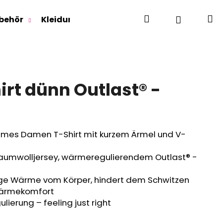
Suchen
W
Login
behör
Kleidung für Jugendliche
Für Erwachse
rt dünn Outlast® -
mes Damen T-Shirt mit kurzem Ärmel und V-
mwolljersey, wärmeregulierendem Outlast® -
ige Wärme vom Körper, hindert dem Schwitzen
Wärmekomfort
lierung – feeling just right
RLAGE OUTLAST® -