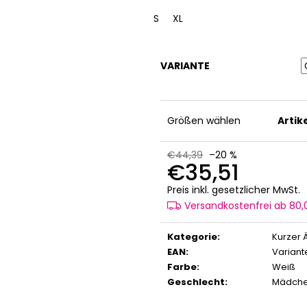
S
XL
VARIANTE
Größen wählen
Arti
€44,39
–20 %
€35,51
V
Preis inkl. gesetzlicher MwSt.
Versandkostenfrei ab 80
Kategorie
:
Kurzer 
EAN
:
Variant
Farbe
:
Weiß
Geschlecht
:
Mädch