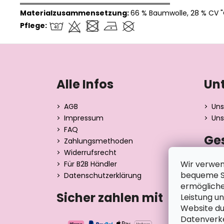
══════════════════════════════
Materialzusammensetzung:
66 % Baumwolle, 28 % CV "O
Pflege:
F
u
ß
Alle Infos
Un
z
e
AGB
Uns
i
Impressum
Uns
l
FAQ
Ge
e
Zahlungsmethoden
Widerrufsrecht
Dita 
Wir verwen
Für B2B Händler
Strán
bequeme Su
Datenschutzerklärung
390 0
ermögliche
Tsche
Sicher zahlen mit
Leistung u
Website du
Datenverke