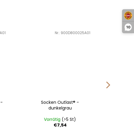
10
A01
Art.-Nr.:
900D800025A01
 -
Socken Outlast® -
Damen 
dunkelgrau
dünn O
Vorrätig
(>5 St)
Vo
€7,54