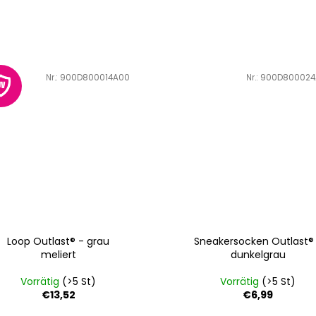
Art.-Nr.:
900D800014A00
Art.-Nr.:
900D800024
Loop Outlast® - grau
Sneakersocken Outlast®
meliert
dunkelgrau
Vorrätig
(>5 St)
Vorrätig
(>5 St)
€13,52
€6,99