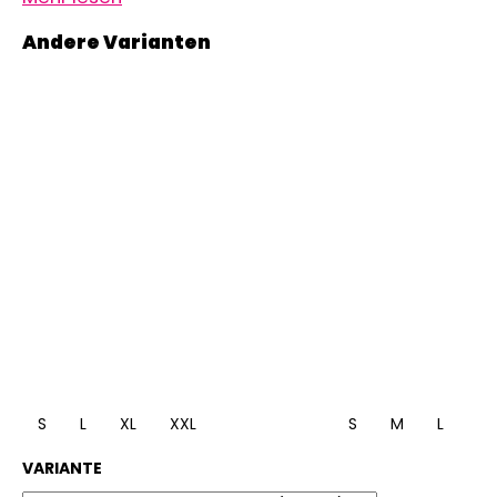
S
L
XL
XXL
S
M
L
XL
VARIANTE