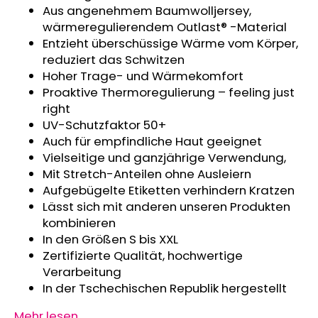
Aus angenehmem Baumwolljersey,
KURZHOSE
DÜNN
wärmeregulierendem Outlast® -Material
ANGEL
Entzieht überschüssige Wärme vom Körper,
OUTLAST®
reduziert das Schwitzen
-
GRAU
Hoher Trage- und Wärmekomfort
MELIERT
Proaktive Thermoregulierung – feeling just
€18,39
right
UV-Schutzfaktor 50+
Auch für empfindliche Haut geeignet
Vielseitige und ganzjährige Verwendung,
Mit Stretch-Anteilen ohne Ausleiern
Aufgebügelte Etiketten verhindern Kratzen
Lässt sich mit anderen unseren Produkten
kombinieren
In den Größen S bis XXL
Zertifizierte Qualität, hochwertige
Verarbeitung
In der Tschechischen Republik hergestellt
Mehr lesen