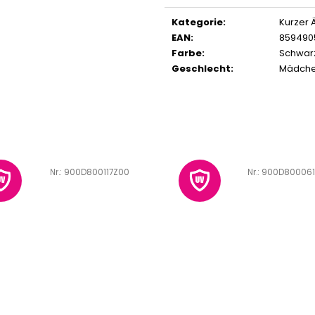
Kategorie
:
Kurzer 
EAN
:
859490
Farbe
:
Schwar
Geschlecht
:
Mädch
Art.-Nr.:
900D800117Z00
Art.-Nr.:
900D800061