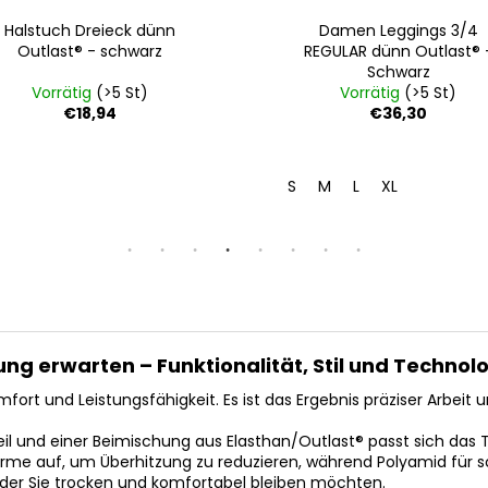
Halstuch Dreieck dünn
Damen Leggings 3/4
Outlast® - schwarz
REGULAR dünn Outlast® 
Schwarz
Vorrätig
(>5 St)
Vorrätig
(>5 St)
€18,94
€36,30
S
M
L
XL
dung erwarten – Funktionalität, Stil und Technol
fort und Leistungsfähigkeit. Es ist das Ergebnis präziser Arbe
l und einer Beimischung aus Elasthan/Outlast® passt sich das T 
e auf, um Überhitzung zu reduzieren, während Polyamid für sch
ei der Sie trocken und komfortabel bleiben möchten.