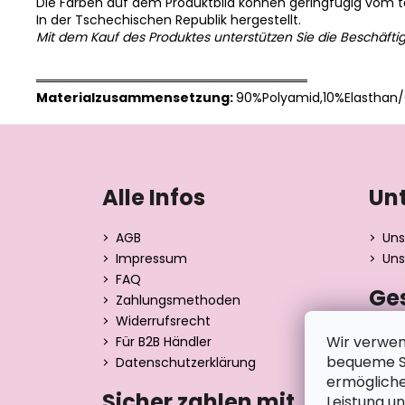
Die Farben auf dem Produktbild können geringfügig vom 
In der Tschechischen Republik hergestellt.
Mit dem Kauf des Produktes unterstützen Sie die Beschäfti
══════════════════════════════
Materialzusammensetzung:
90%Polyamid,10%Elasthan/
F
u
ß
Alle Infos
Un
z
e
AGB
Uns
i
Impressum
Uns
l
FAQ
Ge
e
Zahlungsmethoden
Widerrufsrecht
Dita 
Wir verwen
Für B2B Händler
Strán
bequeme Su
Datenschutzerklärung
390 0
ermögliche
Tsche
Sicher zahlen mit
Leistung u