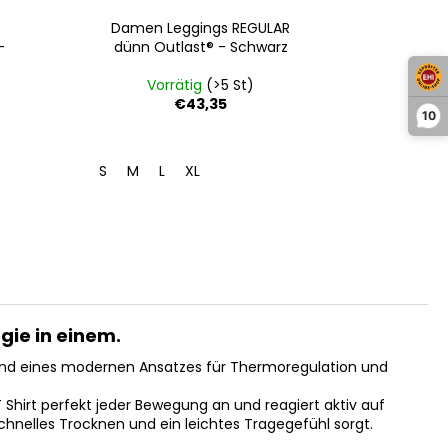
Damen Leggings REGULAR
Damens
-
dünn Outlast® - Schwarz
dünn O
Vorrätig
(>5 St)
Vo
€43,35
10
S
M
L
XL
M
L
X
ogie in einem.
it und eines modernen Ansatzes für Thermoregulation und
Shirt perfekt jeder Bewegung an und reagiert aktiv auf
nelles Trocknen und ein leichtes Tragegefühl sorgt.