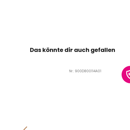
Das könnte dir auch gefallen
D800041A01
Art.-Nr.:
900D800114A01