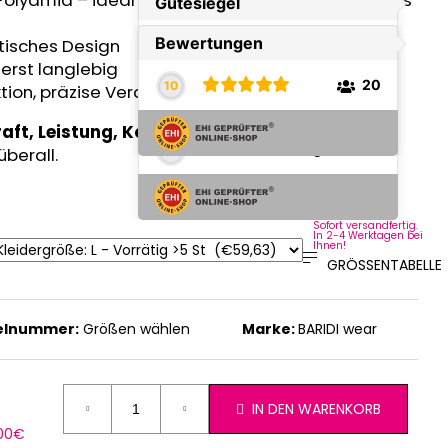
olyamid – ideal für Laufen, Fitness und intensives
tisches Design
erst langlebig
ion, präzise Verarbeitung
aft, Leistung, Komfort und Stil
in jeder
berall.
Sofort versandfertig.
In 2-4 Werktagen bei
Ihnen!
GRÖSSENTABELLE
kelnummer:
Größen wählen
Marke:
BARIDI wear
IN DEN WARENKORB
erkaufspreis:
,00€