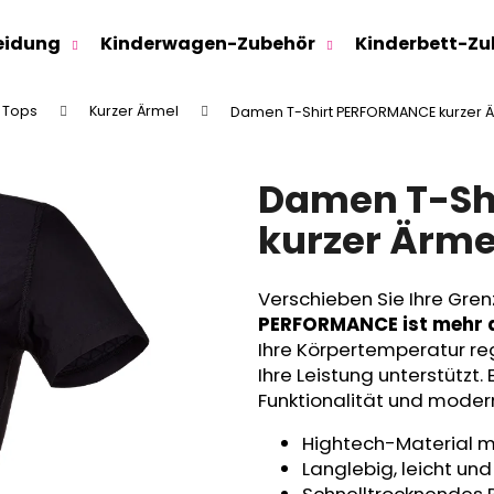
eidung
Kinderwagen-Zubehör
Kinderbett-Zu
d Tops
Kurzer Ärmel
Damen T-Shirt PERFORMANCE kurzer Ä
Was suchen Sie?
Damen T-Sh
SUCHEN
kurzer Ärme
Verschieben Sie Ihre Gren
Wir empfehlen
PERFORMANCE ist mehr al
Ihre Körpertemperatur re
Ihre Leistung unterstützt.
Funktionalität und moder
Hightech-Material mi
Langlebig, leicht un
SWEATHOSE - DENIM LÖWE
KINDERSITZUNTE