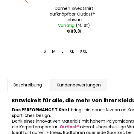
hirt
Damen Sweatshirt
hwarz
aufknöpfbar Outlast® -
schwarz
St)
Vorrätig
(>5 St)
€119,31
XL
S
M
L
XL
XXL
Beschreibung
Kundenbewertungen
Entwickelt für alle, die mehr von ihrer Klei
Das PERFORMANCE T Shirt
bringt ein neues Niveau an Kom
sportliches Design.
Dank eines innovativen Materials mit hohem Polyamidantei
die Körpertemperatur.
Outlast®
nimmt überschüssige Wärm
Ideal für Laufen, Fitness, Radfahren oder jede Sportart, b