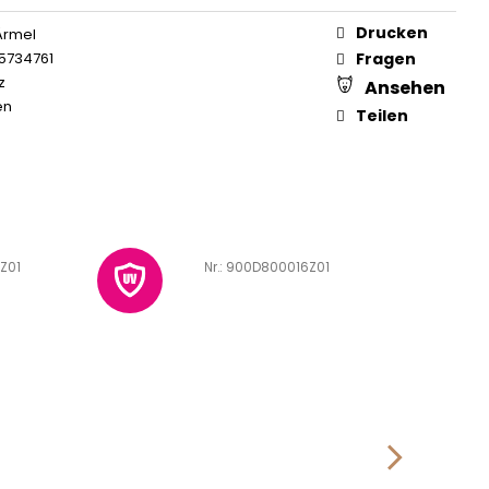
Drucken
Ärmel
5734761
Fragen
z
Ansehen
en
Teilen
Z01
Art.-Nr.:
900D800016Z01
A