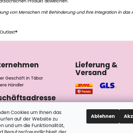
tatsächlichen Produkt abweichen.
gung von Menschen mit Behinderung und ihre Integration in das A
Outlast®
ternehmen
Lieferung &
Versand
er Geschäft in Tábor
ere Händler
schäftsadresse
výrobní družstvo invalidů
den Cookies um Ihnen das
Ablehnen
Akz
ského 2510/1
rfen auf der Website zu
2 Tábor
n und um die Funktionalität,
chische Republik
nd Benutzerfreundlichkeit der