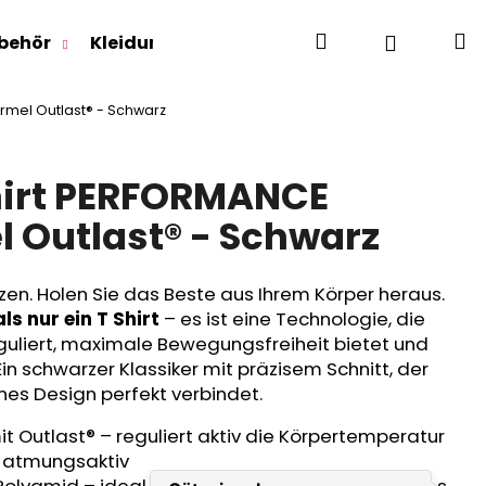
Suchen
W
Login
behör
Kleidung für Jugendliche
Für Erwachse
rmel Outlast® - Schwarz
irt PERFORMANCE
l Outlast® - Schwarz
zen. Holen Sie das Beste aus Ihrem Körper heraus.
s nur ein T Shirt
– es ist eine Technologie, die
guliert, maximale Bewegungsfreiheit bietet und
 Ein schwarzer Klassiker mit präzisem Schnitt, der
nes Design perfekt verbindet.
t Outlast® – reguliert aktiv die Körpertemperatur
d atmungsaktiv
RLAGE OUTLAST® -