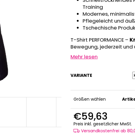
Schnelltrocknendes P
GRAU MELIERT
€32,50
Training
€24,90
Modernes, minimalis
Pflegeleicht und äuß
Tschechische Produkt
T-Shirt PERFORMANCE –
Kr
Bewegung, jederzeit und ü
Mehr lesen
VARIANTE
Größen wählen
Arti
€59,63
V
Preis inkl. gesetzlicher MwSt.
Versandkostenfrei ab 80