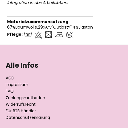
Integration in das Arbeitsleben.
══════════════════════════════
Materialzusammensetzung:
67%Baumwolle,29%CV"Outlast®",4%Elastan
Pflege:
F
u
ß
Alle Infos
z
e
AGB
i
Impressum
l
FAQ
Zahlungsmethoden
e
Widerrufsrecht
Für B2B Händler
Datenschutzerklärung