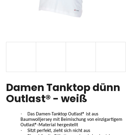
SUCHEN
W
i
r
e
m
p
Damen Tanktop dünn
f
Outlast® - weiß
e
h
l
·
e
Das Damen-Tanktop Outlast® ist aus
Baumwolljersey mit Beimischung von einzigartigem
n
Outlast®-Material hergestellt
·
Sitzt perfekt, zieht sich nicht aus