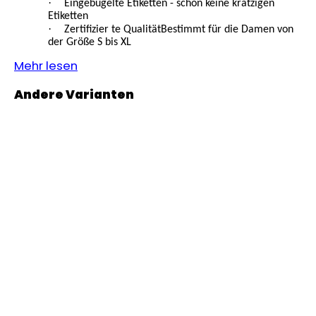
·
Eingebügelte Etiketten - schon keine kratzigen
MITWACHSHOSE
Etiketten
-
·
Zertifizier te QualitätBestimmt für die Damen von
DENIM
der Größe S bis XL
MUSTER
Mehr lesen
€27,08