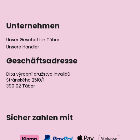
e
r
L
i
Unternehmen
s
t
Unser Geschäft in Tábor
e
Unsere Händler
Geschäftsadresse
Dita výrobní družstvo invalidů
Stránského 2510/1
390 02 Tábor
Tschechische Republik
Sicher zahlen mit