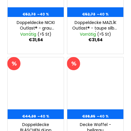
€52,73
–40 %
€52,73
–40 %
Doppeldecke NICKI
Doppeldecke MAZLÍK
Outlast® - grau
Outlast® - taupe silber
Dinos/honigfarbig
Punkt/braun
Vorrätig
(>5 St)
Vorrätig
(>5 St)
€31,64
€31,64
€44,39
–40 %
€38,85
–40 %
Doppeldecke
Decke Waffel -
BLÄSCHEN dünn
hellgrau