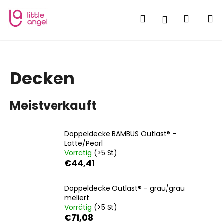
W
Zum
Inhalt
a
Suchen
Waren
M
Login
springen
Zurück
Zurück
r
zum
zum
e
W
n
a
k
Decken
s
o
s
r
Meistverkauft
u
b
c
h
Doppeldecke BAMBUS Outlast® -
e
Latte/Pearl
Vorrätig
(>5 St)
n
€44,41
S
i
Doppeldecke Outlast® - grau/grau
e
meliert
?
Vorrätig
(>5 St)
€71,08