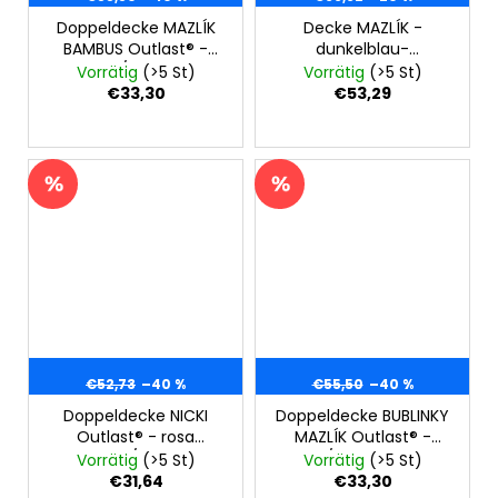
Doppeldecke MAZLÍK
Decke MAZLÍK -
BAMBUS Outlast® -
dunkelblau-
Camel/Honiggelb
Leuchtsterne
Vorrätig
(>5 St)
Vorrätig
(>5 St)
€33,30
€53,29
€52,73
–40 %
€55,50
–40 %
Doppeldecke NICKI
Doppeldecke BUBLINKY
Outlast® - rosa
MAZLÍK Outlast® -
Striche/puderig
denim/Baumaschinen
Vorrätig
(>5 St)
Vorrätig
(>5 St)
€31,64
€33,30