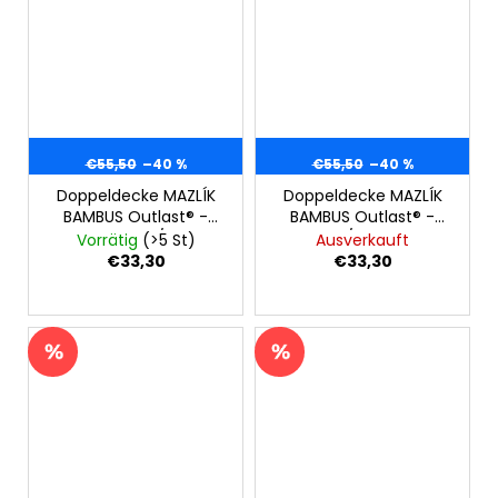
€55,50
–40 %
€55,50
–40 %
Doppeldecke MAZLÍK
Doppeldecke MAZLÍK
BAMBUS Outlast® -
BAMBUS Outlast® -
dunkelpfirsich/puderig
hellrosa/hellpuderig
Vorrätig
(>5 St)
Ausverkauft
€33,30
€33,30