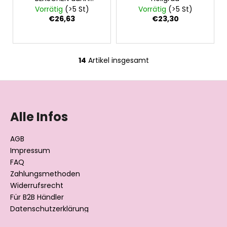
Outlast® -
Vorrätig
(>5 St)
Vorrätig
(>5 St)
dunkelblau/grau
€26,63
€23,30
meliert
14
Artikel insgesamt
S
t
F
e
u
u
e
ß
Alle Infos
r
z
e
e
AGB
l
i
Impressum
e
l
FAQ
m
Zahlungsmethoden
e
e
Widerrufsrecht
n
t
Für B2B Händler
e
Datenschutzerklärung
d