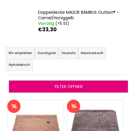
Doppeldecke MAZLÍK BAMBUS Outlast® -
Camel/Honiggelb
SUCHEN
Vorrätig
(>5 St)
€33,30
P
W
r
i
Wir empfehlen
Günstigste
Teuerste
Meistverkauft
r
o
Alphabetisch
e
d
m
u
p
k
f
FILTER ÖFFNEN
t
e
s
h
L
l
o
i
e
r
s
n
t
t
i