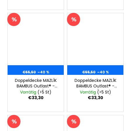
€55,50
–40 %
€55,50
–40 %
Doppeldecke MAZLÍK
Doppeldecke MAZLÍK
BAMBUS Outlast® -
BAMBUS Outlast® -
dunkelgrau/grau
denim/blau
Vorrätig
(>5 St)
Vorrätig
(>5 St)
€33,30
€33,30