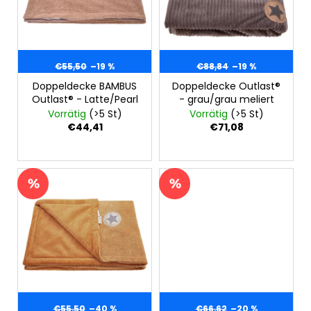
e
KINDERWAGENUNTERLAGE
e
d
OUTLAST®
r
-
e
GRAU
u
r
MELIERT
n
€55,50
–19 %
€88,84
–19 %
P
€43,35
g
Doppeldecke BAMBUS
Doppeldecke Outlast®
r
Outlast® - Latte/Pearl
- grau/grau meliert
o
Vorrätig
(>5 St)
Vorrätig
(>5 St)
d
€44,41
€71,08
u
k
t
e
€55,50
–40 %
€66,62
–20 %