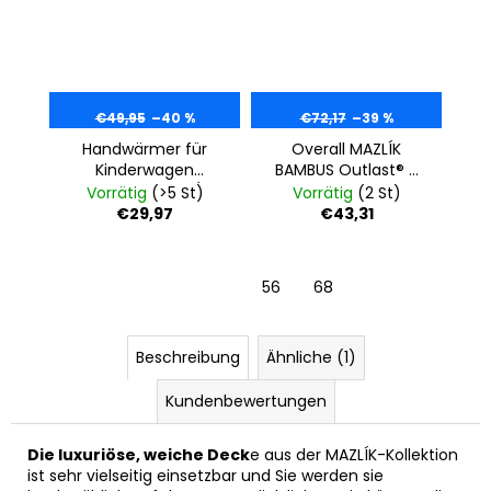
€49,95
–40 %
€72,17
–39 %
Handwärmer für
Overall MAZLÍK
Kinderwagen
BAMBUS Outlast® -
gesteppt MAZLÍK
denim
Vorrätig
(>5 St)
Vorrätig
(2 St)
Paar -
€29,97
€43,31
metalllblau/blau
56
68
Beschreibung
Ähnliche (1)
Kundenbewertungen
Die luxuriöse, weiche Deck
e aus der MAZLÍK-Kollektion
ist sehr vielseitig einsetzbar und Sie werden sie