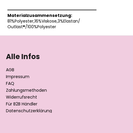
══════════════════════════════
Materialzusammensetzung:
81%Polyester,16%Viskose,3%Elastan/
Outlast®/100%Polyester
F
u
ß
Alle Infos
z
e
AGB
i
Impressum
l
FAQ
Zahlungsmethoden
e
Widerrufsrecht
Für B2B Händler
Datenschutzerklärung