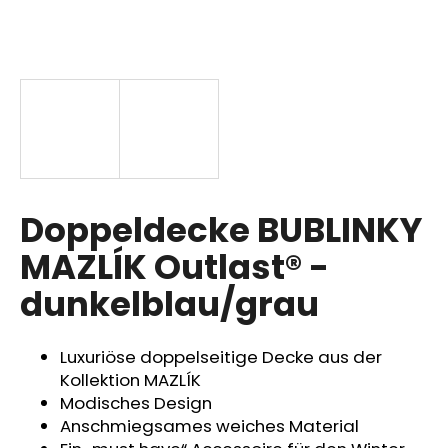
SUCHEN
W
i
r
Doppeldecke BUBLINKY
e
m
MAZLÍK Outlast® -
p
dunkelblau/grau
f
e
h
Luxuriöse doppelseitige Decke aus der
l
Kollektion MAZLÍK
e
Modisches Design
n
Anschmiegsames weiches Material