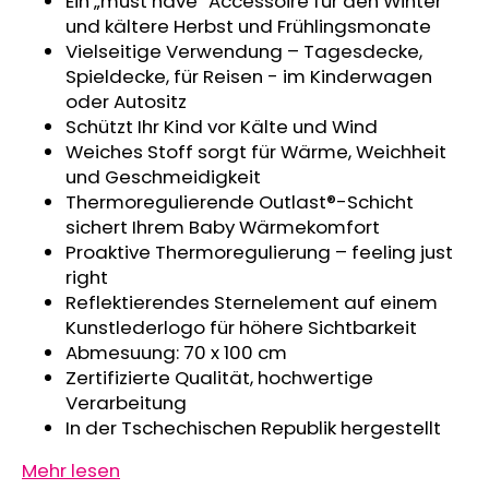
Ein „must have“ Accessoire für den Winter
KINDERSITZUNTERLAGE
und kältere Herbst und Frühlingsmonate
OUTLAST®
Vielseitige Verwendung – Tagesdecke,
-
GRAU
Spieldecke, für Reisen - im Kinderwagen
MELIERT
oder Autositz
€24,90
Schützt Ihr Kind vor Kälte und Wind
Weiches Stoff sorgt für Wärme, Weichheit
und Geschmeidigkeit
Thermoregulierende Outlast®-Schicht
sichert Ihrem Baby Wärmekomfort
Proaktive Thermoregulierung – feeling just
right
Reflektierendes Sternelement auf einem
Kunstlederlogo für höhere Sichtbarkeit
Abmesuung: 70 x 100 cm
Zertifizierte Qualität, hochwertige
Verarbeitung
In der Tschechischen Republik hergestellt
Mehr lesen