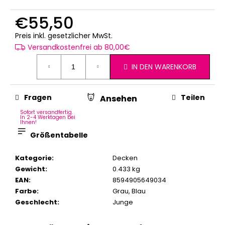
€55,50
Verkaufspreis:
Preis inkl. gesetzlicher MwSt.
Versandkostenfrei ab 80,00€
IN DEN WARENKORB
Fragen
Teilen
Ansehen
Sofort versandfertig.
In 2-4 Werktagen bei
Ihnen!
Größentabelle
Kategorie
:
Decken
Gewicht
:
0.433 kg
EAN
:
8594905649034
Farbe
:
Grau
,
Blau
Geschlecht
:
Junge