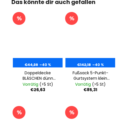
Das könnte dir auch gefallen
€44,39
–40 %
€142,18
–40 %
Doppeldecke
Fußsack 5-Punkt-
BLÄSCHEN dünn
Gurtsystem klein
Outlast® -
gesteppt Outlast® -
Vorrätig
(>5 St)
Vorrätig
(>5 St)
dunkelblau/grau
schwarz/hellgrau
€26,63
€85,31
meliert