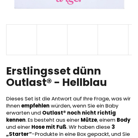
SUCHEN
W
i
r
Erstlingsset dünn
e
m
Outlast® - Hellblau
p
f
e
Dieses Set ist die Antwort auf Ihre Frage, was wir
h
Ihnen
empfehlen
würden, wenn Sie ein Baby
l
erwarten und
Outlast® noch nicht richtig
e
kennen
. Es besteht aus einer
Mütze
, einem
Body
n
und einer
Hose mit Fuß
. Wir haben diese
3
„Starter“
-Produkte in eine Box gepackt, und Sie