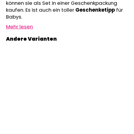
können sie als Set in einer Geschenkpackung
MITWACHSHOSE
kaufen. Es ist auch ein toller
Geschenketipp
für
-
DENIM
Babys.
MUSTER
Mehr lesen
€27,08