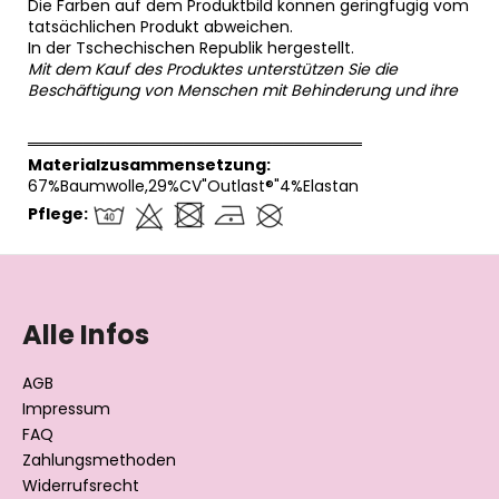
Die Farben auf dem Produktbild können geringfügig vom
tatsächlichen Produkt abweichen.
In der Tschechischen Republik hergestellt.
Mit dem Kauf des Produktes unterstützen Sie die
Beschäftigung von Menschen mit Behinderung und ihre
══════════════════════════════
Materialzusammensetzung:
67%Baumwolle,29%CV"Outlast®"4%Elastan
Pflege:
F
u
ß
Alle Infos
z
e
AGB
i
Impressum
l
FAQ
Zahlungsmethoden
e
Widerrufsrecht