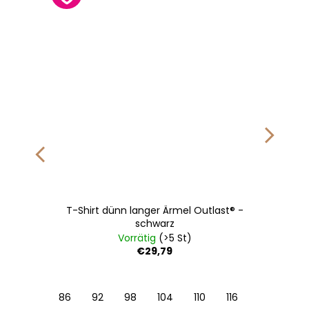
T-Shirt dünn langer Ärmel Outlast® -
schwarz
Vorrätig
(>5 St)
€29,79
122
128
86
92
98
104
110
116
122
128