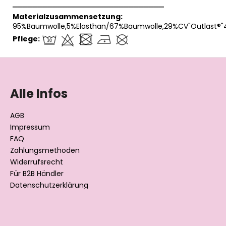
══════════════════════════════
Materialzusammensetzung:
95%Baumwolle,5%Elasthan/67%Baumwolle,29%CV"Outlast®"
Pflege:
F
u
ß
Alle Infos
z
e
AGB
i
Impressum
l
FAQ
Zahlungsmethoden
e
Widerrufsrecht
Für B2B Händler
Datenschutzerklärung