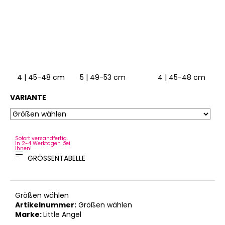
4 | 45-48 cm
5 | 49-53 cm
4 | 45-48 cm
5
VARIANTE
Sofort versandfertig.
In 2-4 Werktagen bei
Ihnen!
GRÖSSENTABELLE
Größen wählen
Artikelnummer:
Größen wählen
Marke:
Little Angel