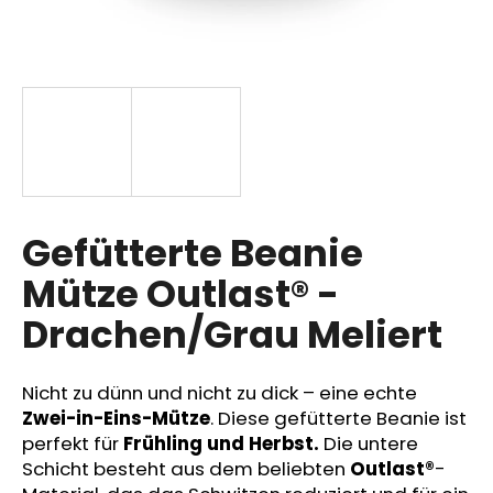
SUCHEN
W
i
r
Gefütterte Beanie
e
m
Mütze Outlast® -
p
Drachen/Grau Meliert
f
e
h
Nicht zu dünn und nicht zu dick – eine echte
l
Zwei-in-Eins-Mütze
. Diese gefütterte Beanie ist
e
perfekt für
Frühling und Herbst.
Die untere
n
Schicht besteht aus dem beliebten
Outlast®
-