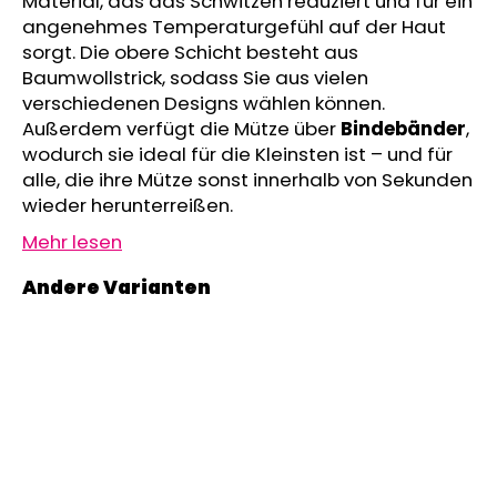
Material, das das Schwitzen reduziert und für ein
KURZHOSE
angenehmes Temperaturgefühl auf der Haut
DÜNN
sorgt. Die obere Schicht besteht aus
ANGEL
OUTLAST®
Baumwollstrick, sodass Sie aus vielen
-
verschiedenen Designs wählen können.
GRAU
Außerdem verfügt die Mütze über
Bindebänder
,
MELIERT
wodurch sie ideal für die Kleinsten ist – und für
€18,39
alle, die ihre Mütze sonst innerhalb von Sekunden
wieder herunterreißen.
Mehr lesen