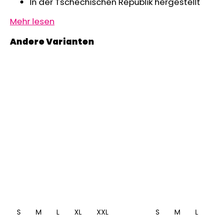
In der Tschechischen Republik hergestellt
Mehr lesen
S
M
L
XL
XXL
S
M
L
XL