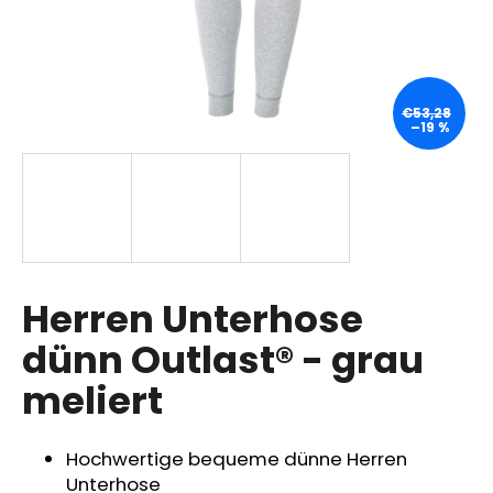
SUCHEN
€53,28
–19 %
W
i
r
e
m
p
Herren Unterhose
f
dünn Outlast® - grau
e
h
meliert
l
e
n
Hochwertige bequeme dünne Herren
Unterhose