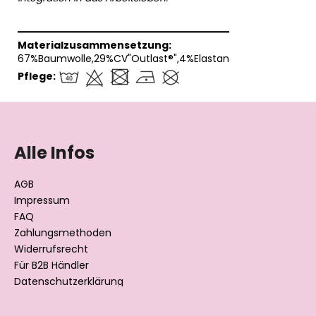
══════════════════════════════
Materialzusammensetzung:
67%Baumwolle,29%CV"Outlast®",4%Elastan
Pflege:
F
u
ß
Alle Infos
z
e
AGB
i
Impressum
l
FAQ
Zahlungsmethoden
e
Widerrufsrecht
Für B2B Händler
Datenschutzerklärung