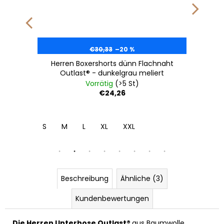
€30,33
–20 %
Herren Boxershorts dünn Flachnaht
Outlast® - dunkelgrau meliert
Vorrätig
(>5 St)
€24,26
4XL
S
M
L
XL
XXL
Beschreibung
Ähnliche (3)
Kundenbewertungen
Die Herren Unterhose Outlast®
aus Baumwolle,