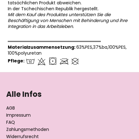
tatsächlichen Produkt abweichen.
In der Tschechischen Republik hergestellt.
Mit dem Kauf des Produktes unterstützen Sie die
Beschäftigung von Menschen mit Behinderung und ihre
Integration in das Arbeitsleben.
══════════════════════════════
Materialzusammensetzung:
63%PES,37%ba,100%PES,
100%polyuretan
Pflege:
F
u
ß
Alle Infos
z
e
AGB
i
Impressum
l
FAQ
Zahlungsmethoden
e
Widerrufsrecht