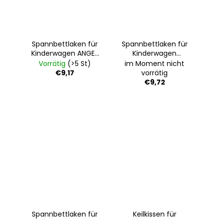
Spannbettlaken für
Spannbettlaken für
Kinderwagen ANGEL
Kinderwagen
- weiß
wasserdicht - weiss
Vorrätig
(>5 St)
im Moment nicht
€9,17
vorrätig
€9,72
Spannbettlaken für
Keilkissen für