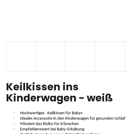
SUCHEN
W
i
r
e
m
p
Keilkissen ins
f
Kinderwagen - weiß
e
h
l
·
e
Hochwertiges
Keilkissen für Babys
·
Ideales Accessoire in den Kinderwagen für gesunden Schlaf
n
·
Mindert das Risiko für Erbrechen
·
Empfehlenswert bei Baby-Erkältung