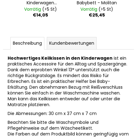
Kinderwagen
Babybett - Molitan
BAMBUS - weiss
Vorrätig
(>5 St)
Vorrätig
(>5 St)
€14,05
€25,45
Beschreibung
Kundenbewertungen
Hochwertiges Keilkissen in den Kinderwagen
ist ein
praktisches Accessoire für den Alltag und Spaziergänge.
Dank dem erprobten Winkel 13° unterstützt auch die
richtige Rückgratslage. Es mindert das Risiko für
Erbrechen. Es ist ein praktischer Helfer bei Baby-
Erkältung. Den abnehmaren Bezug mit Reißverschluss
können Sie einfach in der Waschmaschine waschen.
Man kann das Keilkissen entweder auf oder unter die
Matratze platzieren.
Die Abmessungen: 30 cm x 37 cm x 7 cm
Beachten Sie bitte die Waschsymbole und
Pflegehinweise auf dem Wäscheetikett.
Die Farben auf dem Produktbild können geringfügig vom