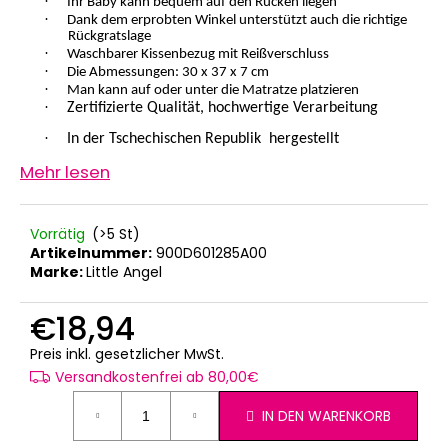
·
Ihr Baby kann bequem auf den Rücken liegen
KINDERSITZUNTERLAGE
·
Dank dem erprobten Winkel unterstützt auch die richtige
OUTLAST®
Rückgratslage
-
·
Waschbarer Kissenbezug mit Rei
ß
verschluss
GRAU
·
Die Abmessungen: 30 x 37 x 7 cm
MELIERT
·
Man kann auf oder unter die Matratze platzieren
·
€24,90
Zertifizierte Qualität, hochwertige Verarbeitung
·
In der Tschechischen Republik
hergestellt
Mehr lesen
Vorrätig
(>5 St)
Artikelnummer:
900D601285A00
Marke:
Little Angel
€18,94
Verkaufspreis:
Preis inkl. gesetzlicher MwSt.
Versandkostenfrei ab 80,00€
IN DEN WARENKORB