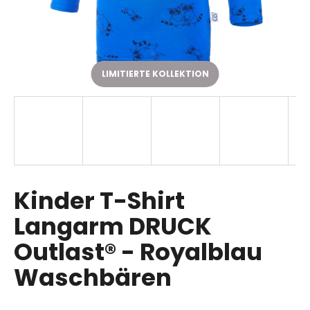
SUCHEN
LIMITIERTE KOLLEKTION
W
i
r
e
m
p
Kinder T-Shirt
f
Langarm DRUCK
e
h
Outlast® - Royalblau
l
e
Waschbären
n