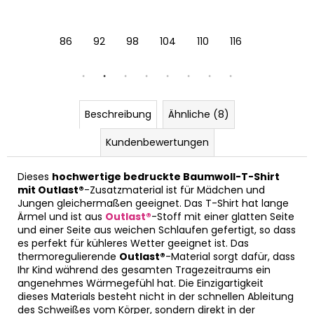
122
128
86
92
98
104
110
116
122
128
Beschreibung
Ähnliche (8)
Kundenbewertungen
Dieses
hochwertige bedruckte Baumwoll-T-Shirt
mit Outlast®
-Zusatzmaterial ist für Mädchen und
Jungen gleichermaßen geeignet. Das T-Shirt hat lange
Ärmel und ist aus
Outlast®
-Stoff mit einer glatten Seite
und einer Seite aus weichen Schlaufen gefertigt, so dass
es perfekt für kühleres Wetter geeignet ist. Das
thermoregulierende
Outlast®
-Material sorgt dafür, dass
Ihr Kind während des gesamten Tragezeitraums ein
angenehmes Wärmegefühl hat. Die Einzigartigkeit
dieses Materials besteht nicht in der schnellen Ableitung
des Schweißes vom Körper, sondern direkt in der