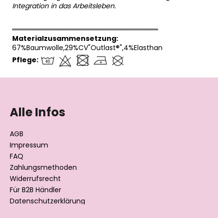
Integration in das Arbeitsleben.
══════════════════════════════
Materialzusammensetzung:
67%Baumwolle,29%CV"Outlast®",4%Elasthan
Pflege:
F
u
ß
Alle Infos
z
e
AGB
i
Impressum
l
FAQ
Zahlungsmethoden
e
Widerrufsrecht
Für B2B Händler
Datenschutzerklärung