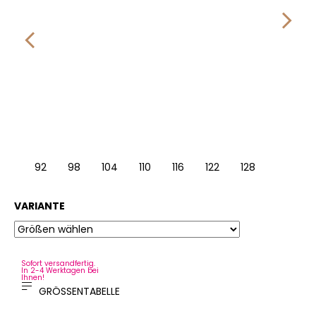
92
98
104
110
116
122
128
VARIANTE
Sofort versandfertig.
In 2-4 Werktagen bei
Ihnen!
GRÖSSENTABELLE