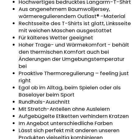
Hochwertiges bedrucktes Langarm-T-Shirt
KURZHOSE
Aus angenehmem Baumwolljersey,
DÜNN
ANGEL
wärmeregulierendem Outlast® -Material
OUTLAST®
Rechtsseite des T-Shirts ist glatt, Linksseite
-
mit weichen Maschen ausgestattet
GRAU
MELIERT
Für kälteres Wetter geeignet
Hoher Trage- und Wärmekomfort - behält
€18,39
den thermischen Komfort auch bei
Änderungen der Umgebungstemperatur
bei
Proaktive Thermoregulierung – feeling just
right
Egal ob im Alltag, beim Spielen oder als
Baselayer beim Sport
Rundhals-Auschnitt
Mit Stretch-Anteilen ohne Ausleiern
Aufgebügelte Etiketten verhindern Kratzen
Im Angebot unterschiedliche Farben
Lässt sich perfekt mit anderen unseren
Produkten vielseitig kombinieren