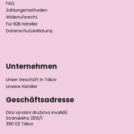
l
FAQ
Zahlungsmethoden
e
Widerrufsrecht
Für B2B Händler
Datenschutzerklärung
Unternehmen
Unser Geschäft in Tábor
Unsere Händler
Geschäftsadresse
Dita výrobní družstvo invalidů
Stránského 2510/1
390 02 Tábor
Tschechische Republik