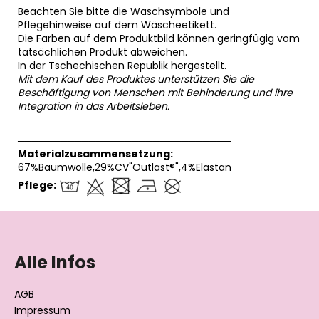
Beachten Sie bitte die Waschsymbole und
Pflegehinweise auf dem Wäscheetikett.
Die Farben auf dem Produktbild können geringfügig vom
tatsächlichen Produkt abweichen.
In der Tschechischen Republik hergestellt.
Mit dem Kauf des Produktes unterstützen Sie die
Beschäftigung von Menschen mit Behinderung und ihre
Integration in das Arbeitsleben.
══════════════════════════════
Materialzusammensetzung:
67%Baumwolle,29%CV"Outlast®",4%Elastan
Pflege:
F
u
ß
Alle Infos
z
e
AGB
i
Impressum