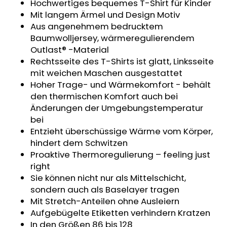
Hochwertiges bequemes T-Shirt für Kinder
SWEATHOSE
Mit langem Ärmel und Design Motiv
-
DENIM
Aus angenehmem bedrucktem
LÖWE
Baumwolljersey, wärmeregulierendem
€32,50
Outlast® -Material
Rechtsseite des T-Shirts ist glatt, Linksseite
mit weichen Maschen ausgestattet
Hoher Trage- und Wärmekomfort - behält
den thermischen Komfort auch bei
Änderungen der Umgebungstemperatur
bei
Entzieht überschüssige Wärme vom Körper,
hindert dem Schwitzen
Proaktive Thermoregulierung – feeling just
right
Sie können nicht nur als Mittelschicht,
sondern auch als Baselayer tragen
Mit Stretch-Anteilen ohne Ausleiern
Aufgebügelte Etiketten verhindern Kratzen
In den Größen 86 bis 128