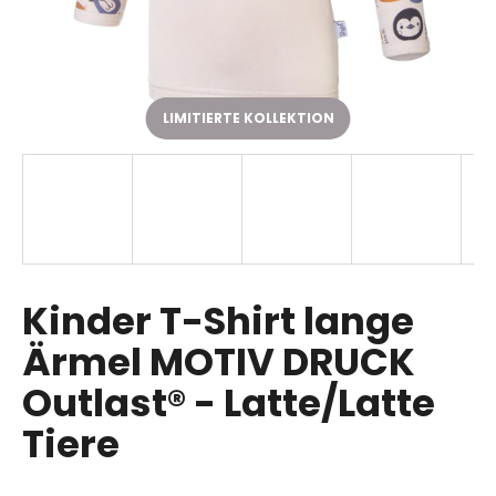
SUCHEN
LIMITIERTE KOLLEKTION
W
i
r
e
m
p
Kinder T-Shirt lange
f
Ärmel MOTIV DRUCK
e
h
Outlast® - Latte/Latte
l
e
Tiere
n