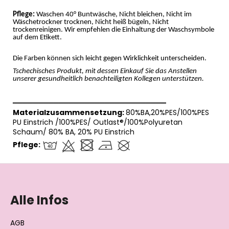
Pflege:
Waschen 40° Buntwäsche, Nicht bleichen, Nicht im
Wäschetrockner trocknen, Nicht heiß bügeln, Nicht
trockenreinigen. Wir empfehlen die Einhaltung der Waschsymbole
auf dem Etikett.
Die Farben können sich leicht gegen Wirklichkeit unterscheiden.
Tschechisches Produkt, mit dessen Einkauf Sie das Anstellen
unserer gesundheitlich benachteiligten Kollegen unterstützen.
══════════════════════════════
Materialzusammensetzung:
80%BA,20%PES/100%PES
PU Einstrich /100%PES/ Outlast®/100%Polyuretan
Schaum/ 80% BA, 20% PU Einstrich
Pflege:
F
u
ß
Alle Infos
z
e
AGB