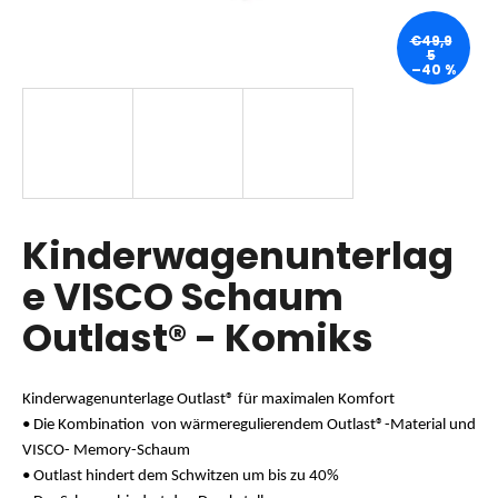
€49,9
5
–40 %
SUCHEN
W
i
r
Kinderwagenunterlag
e
m
e VISCO Schaum
p
Outlast® - Komiks
f
e
h
l
Kinderwagenunterlage Outlast® für maximalen Komfort
e
• Die Kombination
von wärmeregulierendem Outlast®-Material und
n
VISCO- Memory-Schaum
• Outlast hindert dem Schwitzen um bis zu 40%