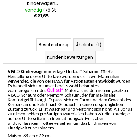
Kinderwagen
Outlast® - weiß
Vorrätig
(>5 St)
€21,65
Beschreibung
Ähnliche (1)
Kundenbewertungen
VISCO Kinderwagenunterlage Outlast® Schaum
. Für die
Herstellung dieser Unterlage wurden gleich zwei Materialien
verwendet, die von der NASA für Astronauten entwickelt wurden.
Es handelt sich um unser bereits wohl bekanntes
wärmeregulierendes
Outlast®
Material und den neu eingesetzten
VISCO-Schaum oder Memory-Schaum, der für maximales
Komfortgefühl sorgt. Er passt sich der Form und dem Gewicht des
Körpers an und kehrt nach Gebrauch in seinen ursprünglichen
Zustand zurück. Er ist waschbar und verformt sich nicht. Als Bonus
zu diesen beiden großartigen Materialien haben wir die Unterlage
auf der Unterseite mit einem atmungsaktiven, aber
undurchlässigen Frottee versehen, um das Eindringen von
Flüssigkeit zu verhindern.
Maßen: 85 cm x 39 cm