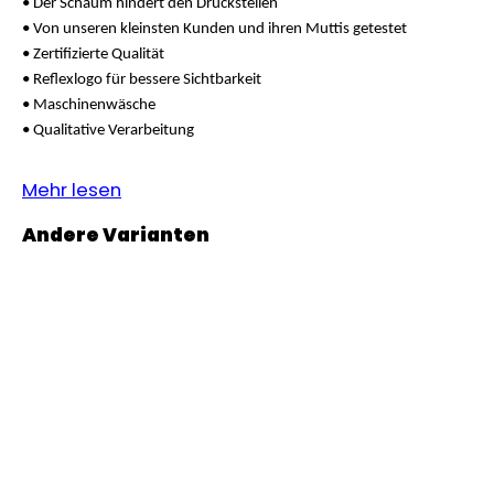
• Der Schaum hindert den Druckstellen
KINDERWAGENUNTERLAGE
• Von unseren kleinsten Kunden und ihren Muttis getestet
OUTLAST®
-
• Zertifizierte Qualität
GRAU
• Reflexlogo für bessere Sichtbarkeit
MELIERT
• Maschinenwäsche
€43,35
• Qualitative Verarbeitung
Mehr lesen