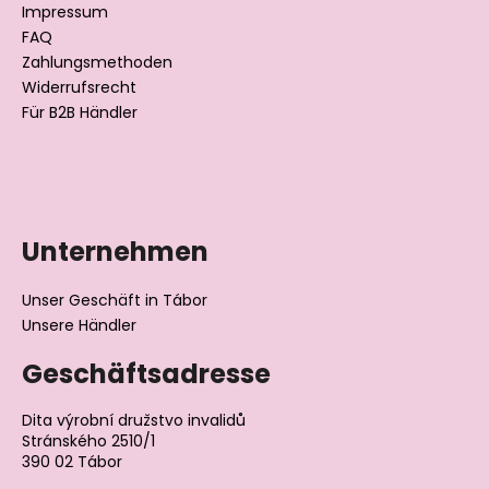
i
Impressum
l
FAQ
Zahlungsmethoden
e
Widerrufsrecht
Für B2B Händler
Datenschutzerklärung
Unternehmen
Unser Geschäft in Tábor
Unsere Händler
Geschäftsadresse
Dita výrobní družstvo invalidů
Stránského 2510/1
390 02 Tábor
Tschechische Republik