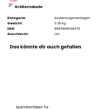
Ihnen!
Größentabelle
Kategorie
:
Kinderwageneinlagen
Gewicht
:
0.35 kg
EAN
:
8594905538475
Geschlecht
:
Uni
Das könnte dir auch gefallen
Spannbettlaken für