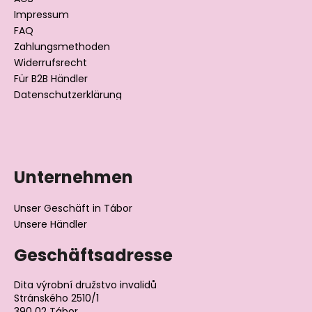
i
Impressum
l
FAQ
Zahlungsmethoden
e
Widerrufsrecht
Für B2B Händler
Datenschutzerklärung
Unternehmen
Unser Geschäft in Tábor
Unsere Händler
Geschäftsadresse
Dita výrobní družstvo invalidů
Stránského 2510/1
390 02 Tábor