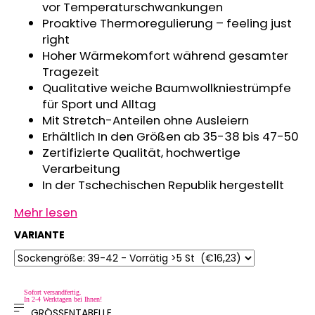
vor Temperaturschwankungen
KINDERSITZUNTERLAGE
Proaktive Thermoregulierung – feeling just
OUTLAST®
-
right
GRAU
Hoher Wärmekomfort während gesamter
MELIERT
Tragezeit
€24,90
Qualitative weiche Baumwollkniestrümpfe
für Sport und Alltag
Mit Stretch-Anteilen ohne Ausleiern
Erhältlich In den Größen ab 35-38 bis 47-50
Zertifizierte Qualität, hochwertige
Verarbeitung
In der Tschechischen Republik hergestellt
Mehr lesen
VARIANTE
Sofort versandfertig.
In 2-4 Werktagen bei Ihnen!
GRÖSSENTABELLE