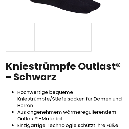
SUCHEN
W
i
r
Kniestrümpfe Outlast®
e
m
- Schwarz
p
f
e
Hochwertige bequeme
h
Kniestrümpfe/Stiefelsocken für Damen und
l
Herren
e
Aus angenehmem wärmeregulierendem
n
Outlast® -Material
Einzigartige Technologie schützt Ihre Füße