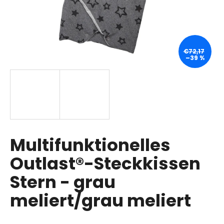
SUCHEN
€72,17
–39 %
W
i
r
e
m
p
Multifunktionelles
f
Outlast®-Steckkissen
e
h
Stern - grau
l
e
meliert/grau meliert
n