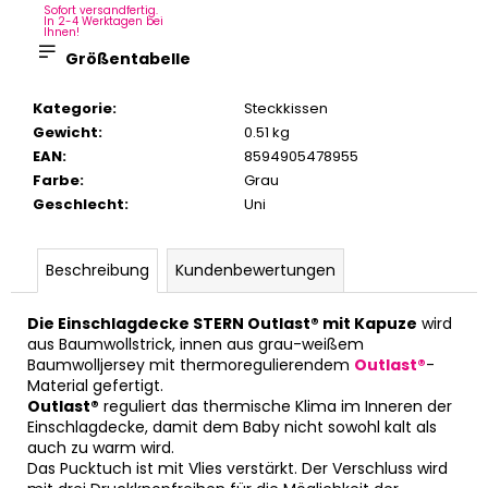
Sofort versandfertig.
In 2-4 Werktagen bei
Ihnen!
Größentabelle
Kategorie
:
Steckkissen
Gewicht
:
0.51 kg
EAN
:
8594905478955
Farbe
:
Grau
Geschlecht
:
Uni
Beschreibung
Kundenbewertungen
Die Einschlagdecke STERN Outlast® mit Kapuze
wird
aus Baumwollstrick, innen aus grau-weißem
Baumwolljersey mit thermoregulierendem
Outlast®
-
Material gefertigt.
Outlast®
reguliert das thermische Klima im Inneren der
Einschlagdecke, damit dem Baby nicht sowohl kalt als
auch zu warm wird.
Das Pucktuch ist mit Vlies verstärkt. Der Verschluss wird