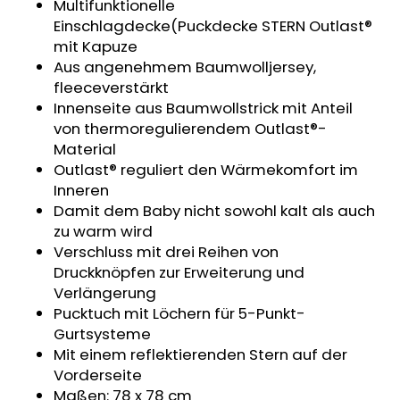
Multifunktionelle
KINDERSITZUNTERLAGE
Einschlagdecke(Puckdecke STERN Outlast®
OUTLAST®
-
mit Kapuze
GRAU
Aus angenehmem Baumwolljersey,
MELIERT
fleeceverstärkt
€24,90
Innenseite aus Baumwollstrick mit Anteil
von thermoregulierendem Outlast®-
Material
Outlast® reguliert den Wärmekomfort im
Inneren
Damit dem Baby nicht sowohl kalt als auch
zu warm wird
Verschluss mit drei Reihen von
Druckknöpfen zur Erweiterung und
Verlängerung
Pucktuch mit Löchern für 5-Punkt-
Gurtsysteme
Mit einem reflektierenden Stern auf der
Vorderseite
Maßen: 78 x 78 cm