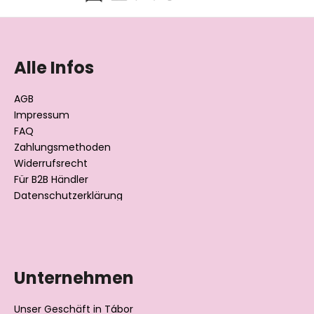
F
u
ß
Alle Infos
z
e
AGB
i
Impressum
l
FAQ
Zahlungsmethoden
e
Widerrufsrecht
Für B2B Händler
Datenschutzerklärung
Unternehmen
Unser Geschäft in Tábor