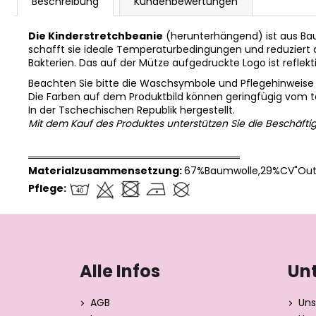
Beschreibung
Kundenbewertungen
Die Kinderstretchbeanie
(herunterhängend) ist aus Ba
schafft sie ideale Temperaturbedingungen und reduziert d
Bakterien. Das auf der Mütze aufgedruckte Logo ist reflek
Beachten Sie bitte die Waschsymbole und Pflegehinweise
Die Farben auf dem Produktbild können geringfügig vom 
In der Tschechischen Republik hergestellt.
Mit dem Kauf des Produktes unterstützen Sie die Beschäfti
══════════════════════════════
Materialzusammensetzung:
67%Baumwolle,29%CV"Outl
Pflege:
F
u
ß
Alle Infos
Un
z
e
AGB
Uns
i