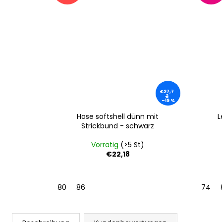
€27,7
2
–19 %
Hose softshell dünn mit
L
Strickbund - schwarz
Vorrätig
(>5 St)
€22,18
80
86
74