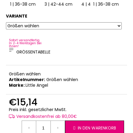
1 | 36-38 cm
3 | 42-44 cm
4 | 45-48 cm
1 | 36-38 cm
5 | 49
2 
VARIANTE
Sofort versandfertig.
In 2-4 Werktagen bei
Ihnen!
GRÖSSENTABELLE
Größen wählen
Artikelnummer:
Größen wählen
Marke:
Little Angel
€15,14
Verkaufspreis:
Preis inkl. gesetzlicher MwSt.
Versandkostenfrei ab 80,00€
IN DEN WARENKORB