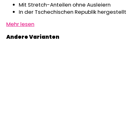
Mit Stretch-Anteilen ohne Ausleiern
MITWACHSHOSE
-
In der Tschechischen Republik hergestellt
DENIM
MUSTER
Mehr lesen
€27,08