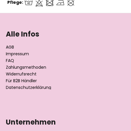
Pflege:
F
u
ß
Alle Infos
z
e
AGB
i
Impressum
l
FAQ
Zahlungsmethoden
e
Widerrufsrecht
Für B2B Händler
Datenschutzerklärung
Unternehmen