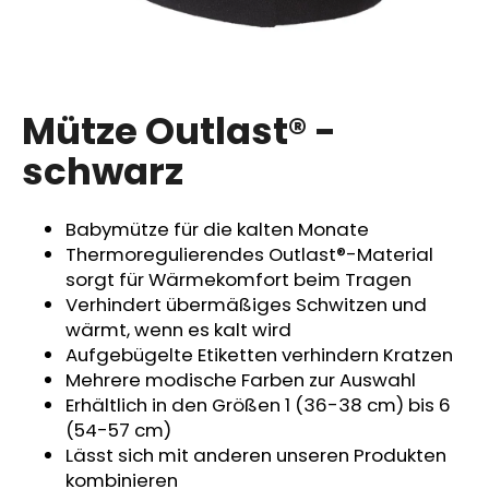
SUCHEN
Mütze Outlast® -
schwarz
W
i
r
Babymütze für die kalten Monate
e
Thermoregulierendes Outlast®-Material
m
sorgt für Wärmekomfort beim Tragen
p
Verhindert übermäßiges Schwitzen und
f
wärmt, wenn es kalt wird
e
Aufgebügelte Etiketten verhindern Kratzen
h
Mehrere modische Farben zur Auswahl
l
Erhältlich in den Größen 1 (36-38 cm) bis 6
e
(54-57 cm)
n
Lässt sich mit anderen unseren Produkten
kombinieren