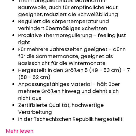
Thermoregulierendes Material mit
SWEATHOSE
Baumwolle, auch für empfindliche Haut
-
geeignet, reduziert die Schweißbildung
DENIM
LÖWE
Reguliert die Körpertemperatur und
verhindert übermäßiges Schwitzen
€32,50
Proaktive Thermoregulierung – feeling just
right
Für mehrere Jahreszeiten geeignet - dünn
für die Sommermonate, geeignet als
Basisschicht für die Wintermonate
Hergestellt in den Größen 5 (49 - 53 cm) - 7
(58 - 62 cm)
Anpassungsfähiges Material - hält über
mehrere Größen hinweg und dehnt sich
nicht aus
Zertifizierte Qualität, hochwertige
Verarbeitung
In der Tschechischen Republik hergestellt
Mehr lesen