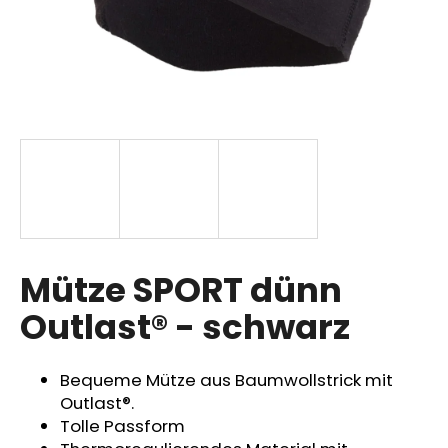
SUCHEN
W
i
r
e
m
p
Mütze SPORT dünn
f
Outlast® - schwarz
e
h
l
Bequeme Mütze aus Baumwollstrick mit
e
Outlast®.
n
Tolle Passform