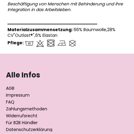
Beschäftigung von Menschen mit Behinderung und ihre
Integration in das Arbeitsleben.
══════════════════════════════
Materialzusammensetzung:
66% Baumwolle,28%
CV"Outlast®",6% Elastan
Pflege:
F
u
ß
Alle Infos
z
e
AGB
i
Impressum
l
FAQ
Zahlungsmethoden
e
Widerrufsrecht
Für B2B Händler
Datenschutzerklärung