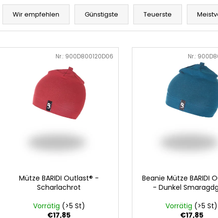
GRAU MELIERT
P
€32,50
r
€24,90
Wir empfehlen
Günstigste
Teuerste
Meistv
o
d
L
u
i
Art.-Nr.:
900D800120D06
Art.-Nr.:
900D8
k
s
t
t
s
e
o
d
r
e
t
r
i
P
e
r
r
o
u
Mütze BARIDI Outlast® -
Beanie Mütze BARIDI O
d
Scharlachrot
- Dunkel Smaragd
n
u
g
Vorrätig
(>5 St)
Vorrätig
(>5 St)
k
€17,85
€17,85