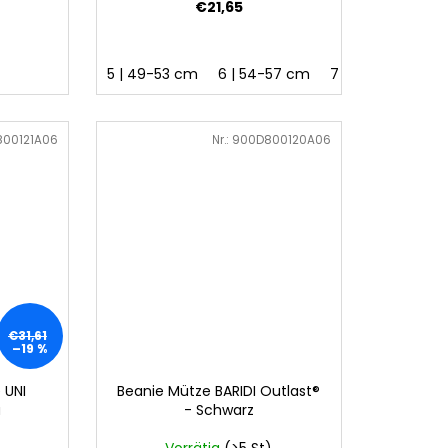
€21,65
5 | 49-53 cm
6 | 54-57 cm
7 | 58-62 cm
00121A06
Art.-Nr.:
900D800120A06
€31,61
–19 %
 UNI
Beanie Mütze BARIDI Outlast®
u
- Schwarz
Vorrätig
(>5 St)