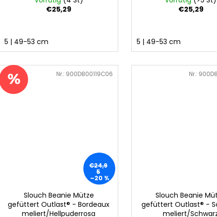
€25,29
€25,29
5 | 49-53 cm
5 | 49-53 cm
Art.-Nr.:
900D800119C06
Art.-Nr.:
900D8
€24,9
5
–20 %
Slouch Beanie Mütze
Slouch Beanie Mü
gefüttert Outlast® - Bordeaux
gefüttert Outlast® - 
meliert/Hellpuderrosa
meliert/Schwar