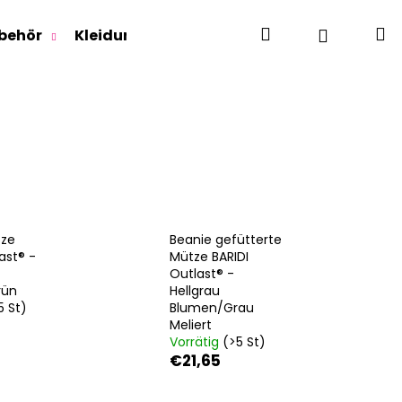
Suchen
W
Login
behör
Kleidung für Jugendliche
Für Erwachse
tze
Beanie gefütterte
ast® -
Mütze BARIDI
Outlast® -
rün
Hellgrau
5 St)
Blumen/Grau
Meliert
Vorrätig
(>5 St)
€21,65
RLAGE OUTLAST® -