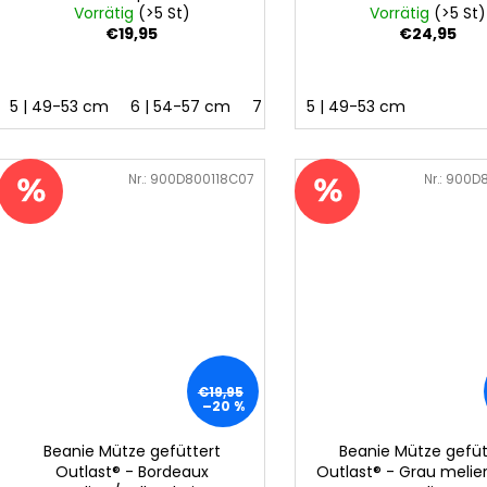
Vorrätig
(>5 St)
Vorrätig
(>5 St)
€19,95
€24,95
5 | 49-53 cm
6 | 54-57 cm
7 | 58-62 cm
5 | 49-53 cm
Art.-Nr.:
900D800118C07
Art.-Nr.:
900D8
€19,95
–20 %
Beanie Mütze gefüttert
Beanie Mütze gefüt
Outlast® - Bordeaux
Outlast® - Grau melie