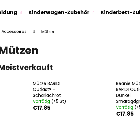
eidung
Kinderwagen-Zubehör
Kinderbett-Zu
Accessoires
Mützen
Was suchen Sie?
Mützen
SUCHEN
Meistverkauft
Mütze BARIDI
Beanie Mü
Wir empfehlen
Outlast® -
BARIDI Outl
Scharlachrot
Dunkel
Vorrätig
(>5 St)
Smaragdg
€17,85
Vorrätig
(>
€17,85
SWEATHOSE - DENIM LÖWE
KINDERSITZUNTE