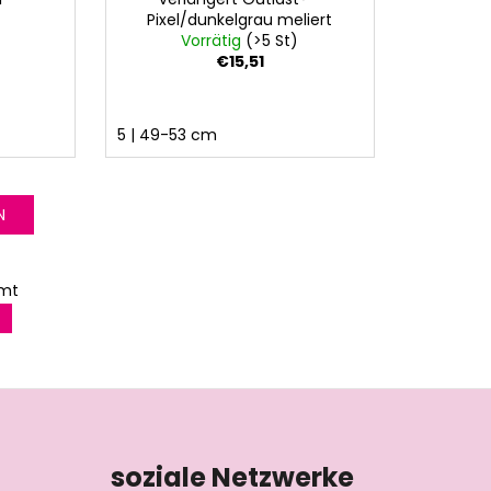
Pixel/dunkelgrau meliert
Vorrätig
(>5 St)
€15,51
5 | 49-53 cm
N
amt
soziale Netzwerke