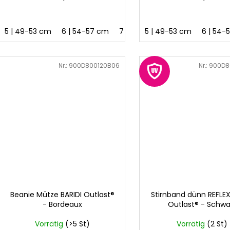
t
e
5 | 49-53 cm
6 | 54-57 cm
7 | 58-62 cm
5 | 49-53 cm
6 | 54-
Art.-Nr.:
900D800120B06
Art.-Nr.:
900D8
Beanie Mütze BARIDI Outlast®
Stirnband dünn REFLEX
- Bordeaux
Outlast® - Schwa
Vorrätig
(>5 St)
Vorrätig
(2 St)