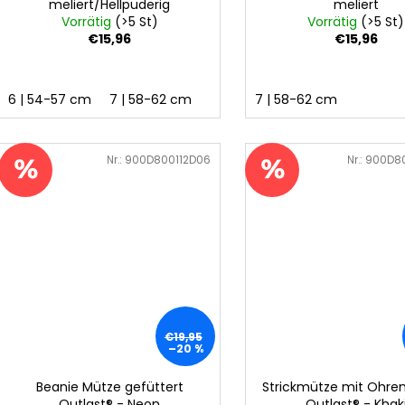
meliert/Hellpuderig
meliert
Vorrätig
(>5 St)
Vorrätig
(>5 St)
€15,96
€15,96
6 | 54-57 cm
7 | 58-62 cm
7 | 58-62 cm
Art.-Nr.:
900D800112D06
Art.-Nr.:
900D8
€19,95
–20 %
Beanie Mütze gefüttert
Strickmütze mit Ohre
Outlast® - Neon
Outlast® - Khak