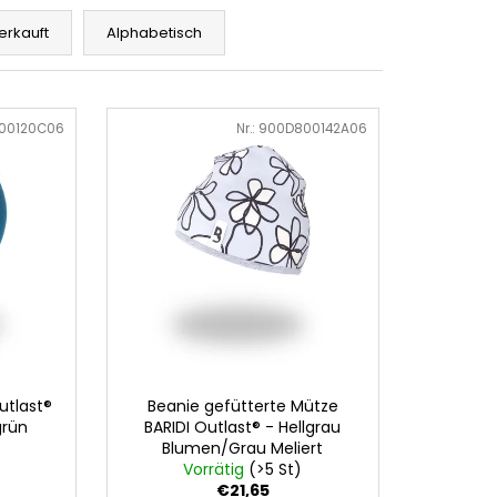
erkauft
Alphabetisch
00120C06
Art.-Nr.:
900D800142A06
utlast®
Beanie gefütterte Mütze
grün
BARIDI Outlast® - Hellgrau
Blumen/Grau Meliert
Vorrätig
(>5 St)
€21,65