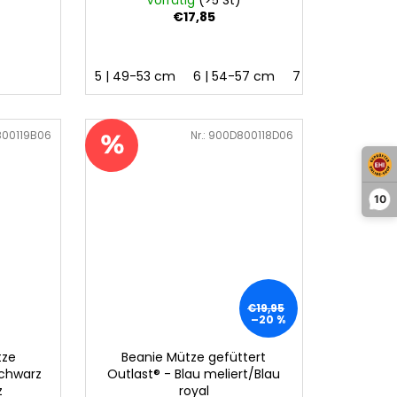
€17,85
5 | 49-53 cm
6 | 54-57 cm
7 | 58-62 cm
00119B06
Art.-Nr.:
900D800118D06
10
€19,95
–20 %
tze
Beanie Mütze gefüttert
Schwarz
Outlast® - Blau meliert/Blau
z
royal