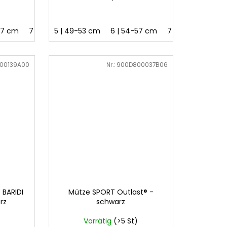
57 cm
7 | 58-62 cm
5 | 49-53 cm
6 | 54-57 cm
7 | 58-62 cm
00139A00
Art.-Nr.:
900D800037B06
 BARIDI
Mütze SPORT Outlast® -
rz
schwarz
Vorrätig
(>5 St)