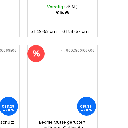
Vorrätig
(>5 St)
€15,96
5 | 49-53 cm
6 | 54-57 cm
00068E06
Art.-Nr.:
900D800106A06
€33,28
€19,39
–20 %
–20 %
nschutz
Beanie Mütze gefüttert
i
verlängert Outlast® -