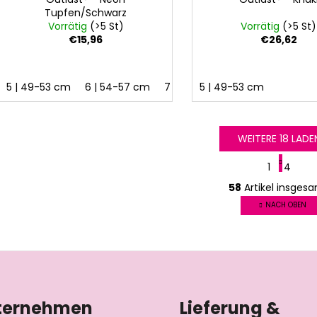
Tupfen/Schwarz
Vorrätig
(>5 St)
Vorrätig
(>5 St)
€15,96
€26,62
5 | 49-53 cm
6 | 54-57 cm
7 | 58-62 cm
5 | 49-53 cm
WEITERE 18 LADE
P
1
4
a
S
g
58
Artikel insges
t
i
e
NACH OBEN
n
u
i
e
e
r
r
u
e
n
l
g
e
ternehmen
Lieferung &