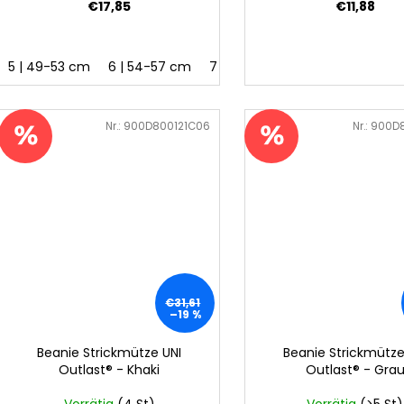
€17,85
€11,88
5 | 49-53 cm
6 | 54-57 cm
7 | 58-62 cm
Art.-Nr.:
900D800121C06
Art.-Nr.:
900D8
€31,61
–19 %
Beanie Strickmütze UNI
Beanie Strickmütze
Outlast® - Khaki
Outlast® - Gra
Vorrätig
(4 St)
Vorrätig
(>5 St)