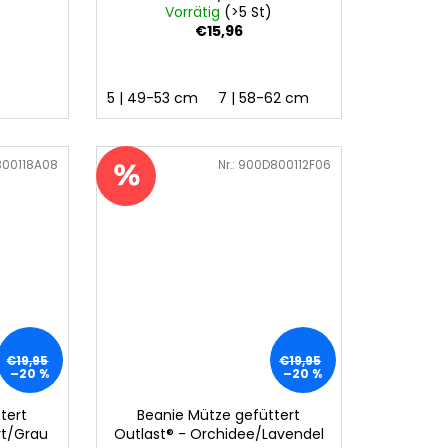
Vorrätig
(>5 St)
€15,96
5 | 49-53 cm
7 | 58-62 cm
00118A08
Art.-Nr.:
900D800112F06
€19,95
€19,95
–20 %
–20 %
tert
Beanie Mütze gefüttert
rt/Grau
Outlast® - Orchidee/Lavendel