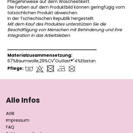
Pflegehinweise auf dem Wäscheetikett.
Die Farben auf dem Produktbild können geringfügig vom
tatsächlichen Produkt abweichen.
In der Tschechischen Republik hergestellt.
Mit dem Kauf des Produktes unterstützen Sie die
Beschäftigung von Menschen mit Behinderung und ihre
Integration in das Arbeitsleben.
══════════════════════════════
Materialzusammensetzung:
67%Baumwolle,29%CV"Outlast®"4%Elastan
Pflege:
F
u
ß
Alle Infos
z
e
AGB
i
Impressum
l
FAQ