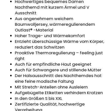
Hochwertiges bequemes Damen
KURZHOSE
Nachthemd mit kurzem Ärmel und V
DÜNN
ANGEL
Ausschnitt
OUTLAST®
Aus angenehmem weichem
-
Baumwolljersey, wärmeregulierendem
GRAU
MELIERT
Outlast® -Material
Hoher Trage- und Wärmekomfort
€18,39
Entzieht überschüssige Wärme vom Körper,
reduziert das Schwitzen
Proaktive Thermoregulierung – feeling just
right
Auch für empfindliche Haut geeignet
Auch für Schwangere und stillende Mütter
Der Halsausschnitt des Nachthemdes hat
eine feine modische Faltung
Mit Stretch-Anteilen ohne Ausleiern
Aufgebügelte Etiketten verhindern Kratzen
In den Größen S bis XXL
Zertifizierte Qualität, hochwertige
Verarbeitung