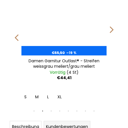
€55,50
–19 %
Damen Garnitur Outlast® - Streifen
weissgrau meliert/grau meliert
Vorrätig
(4 St)
€44,41
S
M
L
XL
Beschreibung
Kundenbewertungen