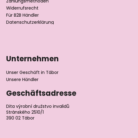
Zahlungsmethoden
e
Widerrufsrecht
Für B2B Händler
Datenschutzerklärung
Unternehmen
Unser Geschäft in Tábor
Unsere Händler
Geschäftsadresse
Dita výrobní družstvo invalidů
Stránského 2510/1
390 02 Tábor
Tschechische Republik