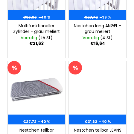
r
e
MITWACHSHOSE
u
-
r
DENIM
n
€36,06
–40 %
€27,72
–39 %
P
MUSTER
g
Multifunktioneller
Nestchen lang ANGEL -
r
€27,08
Zylinder - grau meliert
grau meliert
o
Vorrätig
(>5 St)
Vorrätig
(4 St)
d
€21,63
€16,64
u
k
t
e
€27,72
–40 %
€31,62
–40 %
Nestchen teilbar
Nestchen teilbar JEANS