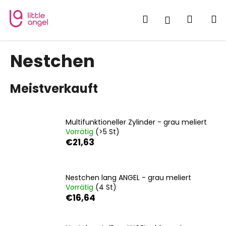
W
Zum
Inhalt
a
Suchen
Waren
M
Login
springen
Zurück
Zurück
r
zum
zum
e
W
Nestchen
n
a
k
s
o
Meistverkauft
s
r
u
b
c
Multifunktioneller Zylinder - grau meliert
h
Vorrätig
(>5 St)
€21,63
e
n
S
Nestchen lang ANGEL - grau meliert
i
Vorrätig
(4 St)
e
€16,64
?