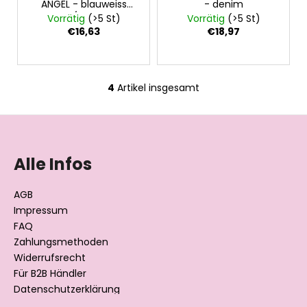
ANGEL - blauweiss
- denim
Karo/Madeira
Vorrätig
(>5 St)
Vorrätig
(>5 St)
€16,63
€18,97
4
Artikel insgesamt
S
t
F
e
u
u
e
ß
Alle Infos
r
z
e
e
AGB
l
i
Impressum
e
l
FAQ
m
Zahlungsmethoden
e
e
Widerrufsrecht
n
t
Für B2B Händler
e
Datenschutzerklärung
d