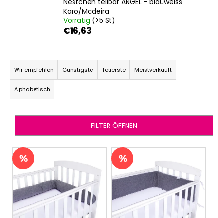
Nestchen teilbar ANGEL - blauweiss
Karo/Madeira
Vorrätig
(>5 St)
€16,63
SUCHEN
P
r
Wir empfehlen
Günstigste
Teuerste
Meistverkauft
W
o
i
Alphabetisch
d
r
u
e
k
m
FILTER ÖFFNEN
p
t
f
s
L
e
o
i
h
r
s
l
t
e
t
i
n
e
e
d