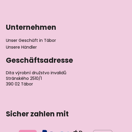
e
r
L
i
Unternehmen
s
t
Unser Geschäft in Tábor
e
Unsere Händler
Geschäftsadresse
Dita výrobní družstvo invalidů
Stránského 2510/1
390 02 Tábor
Tschechische Republik
Sicher zahlen mit