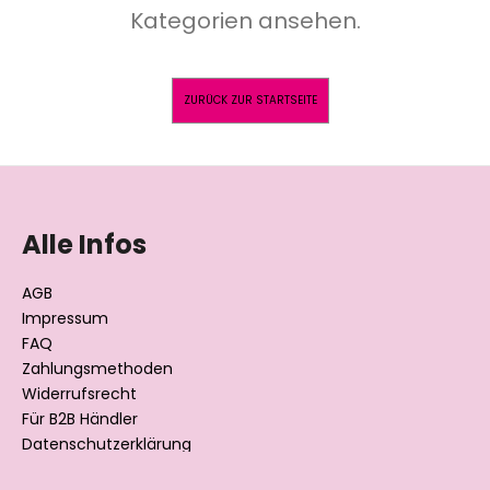
Kategorien ansehen.
SUCHEN
ZURÜCK ZUR STARTSEITE
F
W
i
u
r
ß
Alle Infos
e
z
m
e
AGB
p
i
Impressum
f
l
e
FAQ
h
Zahlungsmethoden
e
l
Widerrufsrecht
e
Für B2B Händler
n
Datenschutzerklärung