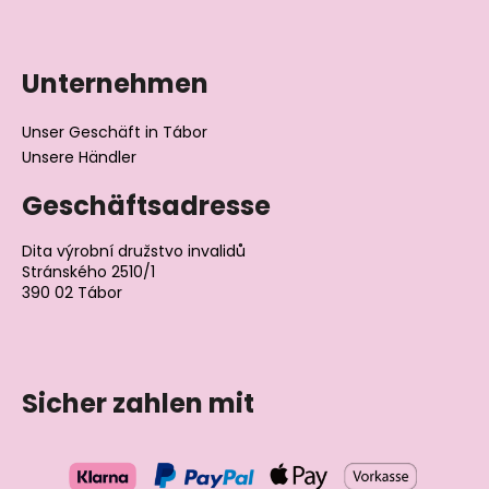
KURZHOSE
DÜNN
ANGEL
OUTLAST®
Unternehmen
-
GRAU
MELIERT
Unser Geschäft in Tábor
€18,39
Unsere Händler
Geschäftsadresse
Dita výrobní družstvo invalidů
Stránského 2510/1
390 02 Tábor
Tschechische Republik
Sicher zahlen mit