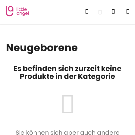
W
Zum
Inhalt
a
Suchen
Waren
M
Login
springen
Zurück
Zurück
r
zum
zum
e
W
n
a
k
Neugeborene
s
o
s
r
u
b
Es befinden sich zurzeit keine
c
Produkte in der Kategorie
h
e
n
S
i
e
?
Sie können sich aber auch andere