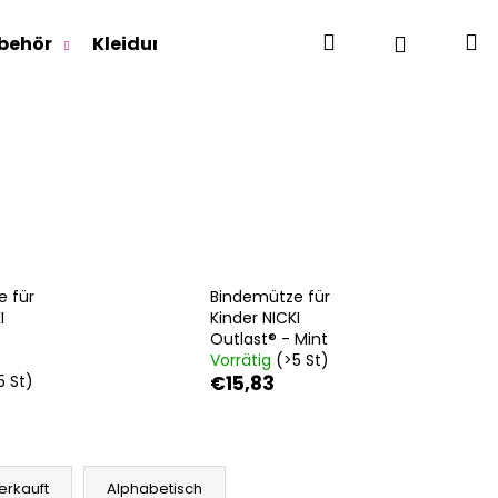
Suchen
W
Login
behör
Kleidung für Jugendliche
Für Erwachse
e für
Bindemütze für
I
Kinder NICKI
Outlast® - Mint
Vorrätig
(>5 St)
5 St)
€15,83
RLAGE OUTLAST® -
erkauft
Alphabetisch