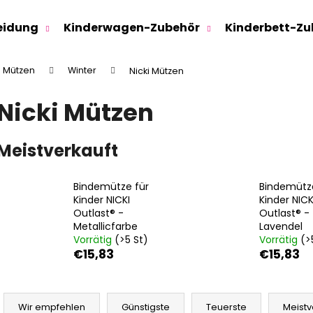
eidung
Kinderwagen-Zubehör
Kinderbett-Zu
Mützen
Winter
Nicki Mützen
Was suchen Sie?
Nicki Mützen
SUCHEN
Meistverkauft
Bindemütze für
Bindemütz
Wir empfehlen
Kinder NICKI
Kinder NICK
Outlast® -
Outlast® -
Metallicfarbe
Lavendel
Vorrätig
(>5 St)
Vorrätig
(>
€15,83
€15,83
P
SWEATHOSE - DENIM LÖWE
KINDERSITZUNTE
r
Wir empfehlen
Günstigste
Teuerste
Meistv