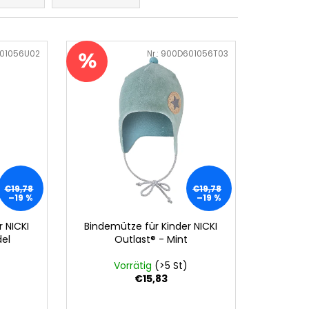
01056U02
Art.-Nr.:
900D601056T03
€19,78
€19,78
–19 %
–19 %
 NICKI
Bindemütze für Kinder NICKI
del
Outlast® - Mint
Vorrätig
(>5 St)
€15,83