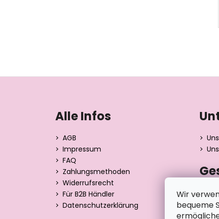
F
u
ß
Alle Infos
Un
z
e
AGB
Uns
i
Impressum
Uns
l
FAQ
Ge
e
Zahlungsmethoden
Widerrufsrecht
Dita 
Wir verwen
Für B2B Händler
Strán
bequeme Su
Datenschutzerklärung
390 0
ermögliche