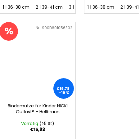
1 | 36-38 cm
2 | 39-41 cm
3 | 42-44 cm
1 | 36-38 cm
4 | 45-48 cm
2 | 39-4
Art.-Nr.:
900D601056S02
€19,78
–19 %
Bindemütze für Kinder NICKI
Outlast® - Hellbraun
Vorrätig
(>5 St)
€15,83