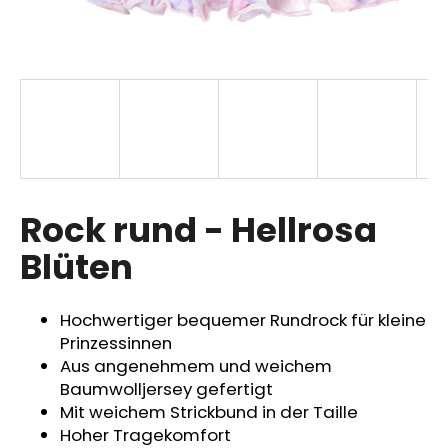
SUCHEN
W
i
r
Rock rund - Hellrosa
e
m
Blüten
p
f
e
Hochwertiger bequemer Rundrock für kleine
h
Prinzessinnen
l
Aus angenehmem und weichem
e
Baumwolljersey gefertigt
n
Mit weichem Strickbund in der Taille
Hoher Tragekomfort