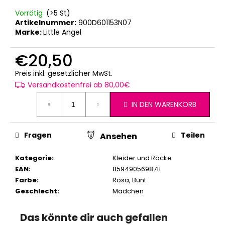
Vorrätig
(>5 St)
Artikelnummer:
900D601153N07
Marke:
Little Angel
€20,50
Verkaufspreis:
Preis inkl. gesetzlicher MwSt.
Versandkostenfrei ab 80,00€
IN DEN WARENKORB
Fragen
Teilen
Ansehen
Kategorie
:
Kleider und Röcke
EAN
:
8594905698711
Farbe
:
Rosa
,
Bunt
Geschlecht
:
Mädchen
Das könnte dir auch gefallen