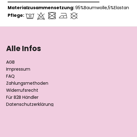
══════════════════════════════
Materialzusammensetzung:
95%Baumwolle,5%Elastan
Pflege:
F
u
ß
Alle Infos
z
e
AGB
i
Impressum
l
FAQ
Zahlungsmethoden
e
Widerrufsrecht
Für B2B Händler
Datenschutzerklärung