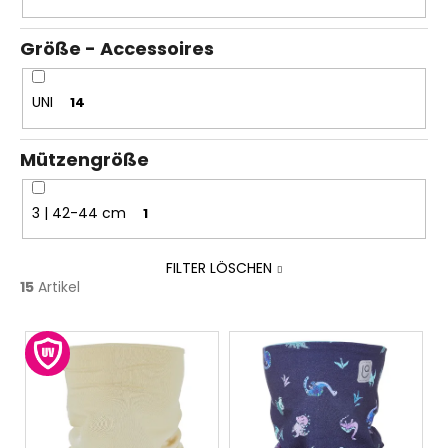
Größe - Accessoires
UNI
14
Mützengröße
3 | 42-44 cm
1
FILTER LÖSCHEN
15
Artikel
L
i
s
t
e