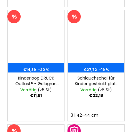
€14,39
–20 %
€27,72
–19 %
Kinderloop DRUCK
Schlauchschal für
Outlast® - Gelbgrün
Kinder gestrickt glatt
Tiere
LA Outlast® - Hellmint
Vorrätig
(>5 St)
Vorrätig
(>5 St)
€11,51
€22,18
3 | 42-44 cm