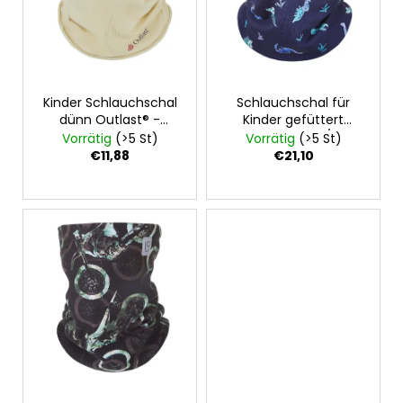
d
e
r
P
Kinder Schlauchschal
Schlauchschal für
r
dünn Outlast® -
Kinder gefüttert
o
Hellmatchagrün
Outlast® - Dino/Mint
Vorrätig
(>5 St)
Vorrätig
(>5 St)
d
€11,88
€21,10
u
k
t
e