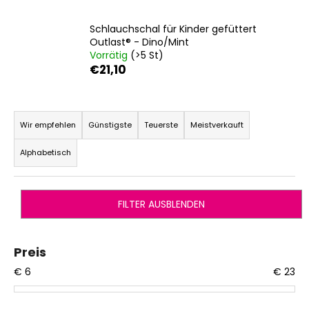
Schlauchschal für Kinder gefüttert
Outlast® - Dino/Mint
SUCHEN
Vorrätig
(>5 St)
€21,10
P
W
r
i
Wir empfehlen
Günstigste
Teuerste
Meistverkauft
r
o
Alphabetisch
e
d
m
u
p
k
f
FILTER AUSBLENDEN
t
e
s
h
l
o
Preis
e
r
€
6
€
23
n
t
i