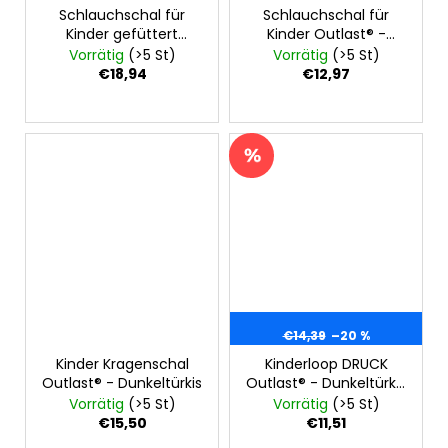
Schlauchschal für
Schlauchschal für
Kinder gefüttert
Kinder Outlast® -
Outlast® -
Dunkel Smaragdgrün
Vorrätig
(>5 St)
Vorrätig
(>5 St)
Motorräder/Khaki
€18,94
€12,97
€14,39
–20 %
Kinder Kragenschal
Kinderloop DRUCK
Outlast® - Dunkeltürkis
Outlast® - Dunkeltürkis
Tiere
Vorrätig
(>5 St)
Vorrätig
(>5 St)
€15,50
€11,51