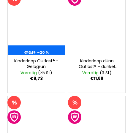
€12,17
–20 %
Kinderloop Outlast® -
Kinderloop dünn
Gelbgrün
Outlast® - dunkel
flechtig
Vorrätig
(>5 St)
Vorrätig
(3 St)
€9,73
€11,88