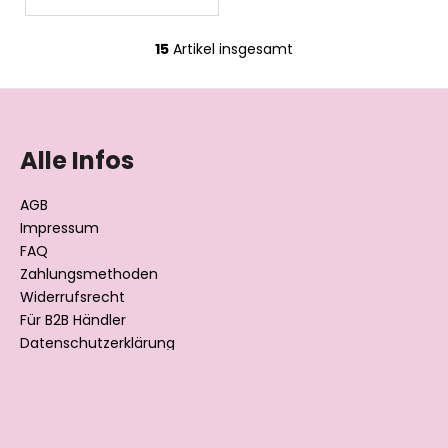
15
Artikel insgesamt
S
t
F
e
u
u
e
ß
Alle Infos
r
z
e
e
AGB
l
i
Impressum
e
l
FAQ
m
Zahlungsmethoden
e
e
Widerrufsrecht
n
t
Für B2B Händler
e
Datenschutzerklärung
d
e
r
L