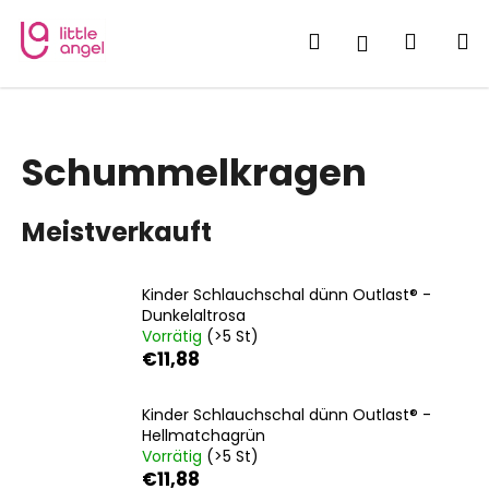
W
Zum
Inhalt
a
Suchen
Waren
M
Login
springen
Zurück
Zurück
r
zum
zum
e
W
n
a
k
Schummelkragen
s
o
s
r
Meistverkauft
u
b
c
h
Kinder Schlauchschal dünn Outlast® -
e
Dunkelaltrosa
Vorrätig
(>5 St)
n
€11,88
S
i
Kinder Schlauchschal dünn Outlast® -
e
Hellmatchagrün
?
Vorrätig
(>5 St)
€11,88