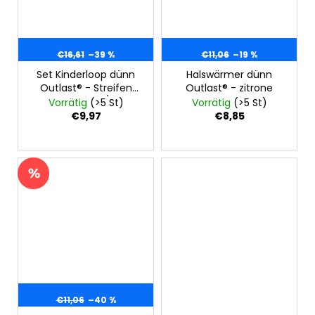
€16,61
–39 %
€11,06
–19 %
Set Kinderloop dünn
Halswärmer dünn
Outlast® - Streifen
Outlast® - zitrone
hellgrün gelb/grau
Vorrätig
(>5 St)
Vorrätig
(>5 St)
meliert
€9,97
€8,85
€11,06
–40 %