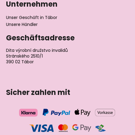
i
Unternehmen
s
t
Unser Geschäft in Tábor
e
Unsere Händler
Geschäftsadresse
Dita výrobní družstvo invalidů
Stránského 2510/1
390 02 Tábor
Tschechische Republik
Sicher zahlen mit