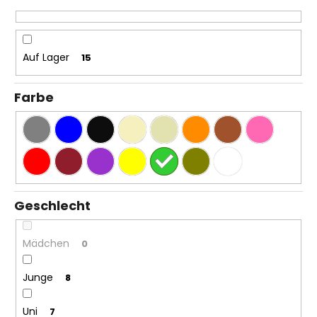
KINDERWAGENUNTERLAGE
e
OUTLAST®
r
-
GRAU
u
Auf Lager
15
MELIERT
n
€43,35
g
Farbe
Geschlecht
Mädchen
0
Junge
8
Uni
7