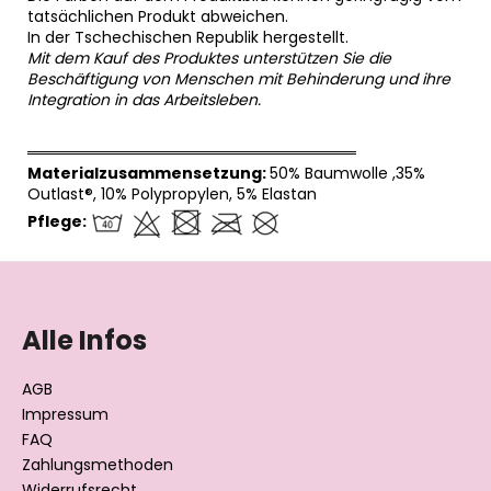
tatsächlichen Produkt abweichen.
In der Tschechischen Republik hergestellt.
Mit dem Kauf des Produktes unterstützen Sie die
Beschäftigung von Menschen mit Behinderung und ihre
Integration in das Arbeitsleben.
══════════════════════════════
Materialzusammensetzung:
50% Baumwolle ,35%
Outlast®, 10% Polypropylen, 5% Elastan
Pflege:
F
u
ß
Alle Infos
z
e
AGB
i
Impressum
l
FAQ
Zahlungsmethoden
e
Widerrufsrecht