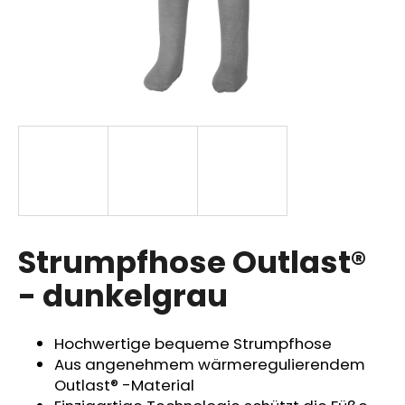
SUCHEN
W
i
r
e
m
p
Strumpfhose Outlast®
f
- dunkelgrau
e
h
l
Hochwertige bequeme Strumpfhose
e
Aus angenehmem wärmeregulierendem
n
Outlast® -Material