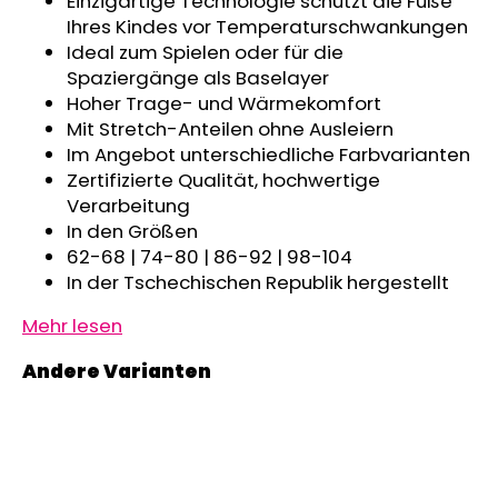
Einzigartige Technologie schützt die Füße
KURZHOSE
Ihres Kindes vor Temperaturschwankungen
DÜNN
Ideal zum Spielen oder für die
ANGEL
OUTLAST®
Spaziergänge als Baselayer
-
Hoher Trage- und Wärmekomfort
GRAU
Mit Stretch-Anteilen ohne Ausleiern
MELIERT
Im Angebot unterschiedliche Farbvarianten
€18,39
Zertifizierte Qualität, hochwertige
Verarbeitung
In den Größen
62-68 | 74-80 | 86-92 | 98-104
In der Tschechischen Republik hergestellt
Mehr lesen