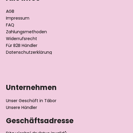
z
e
AGB
i
Impressum
l
FAQ
Zahlungsmethoden
e
Widerrufsrecht
Für B2B Händler
Datenschutzerklärung
Unternehmen
Unser Geschäft in Tábor
Unsere Händler
Geschäftsadresse