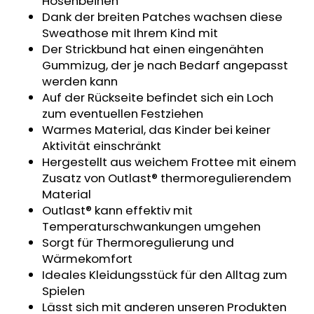
Hosenbeinen
SWEATHOSE
Dank der breiten Patches wachsen diese
-
Sweathose mit Ihrem Kind mit
DENIM
LÖWE
Der Strickbund hat einen eingenähten
Gummizug, der je nach Bedarf angepasst
€32,50
werden kann
Auf der Rückseite befindet sich ein Loch
zum eventuellen Festziehen
Warmes Material, das Kinder bei keiner
Aktivität einschränkt
Hergestellt aus weichem Frottee mit einem
Zusatz von Outlast® thermoregulierendem
Material
Outlast® kann effektiv mit
Temperaturschwankungen umgehen
Sorgt für Thermoregulierung und
Wärmekomfort
Ideales Kleidungsstück für den Alltag zum
Spielen
Lässt sich mit anderen unseren Produkten