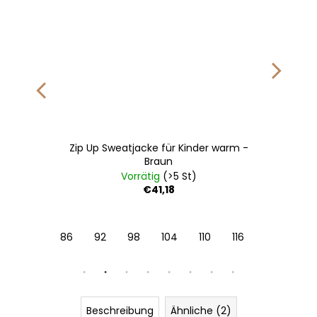
Zip Up Sweatjacke für Kinder warm -
Braun
Vorrätig
(>5 St)
€41,18
122
128
86
92
98
104
110
116
122
128
Beschreibung
Ähnliche (2)