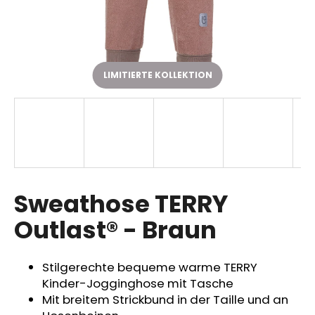
SUCHEN
LIMITIERTE KOLLEKTION
W
i
r
e
m
p
Sweathose TERRY
f
Outlast® - Braun
e
h
l
Stilgerechte bequeme warme TERRY
e
Kinder-Jogginghose mit Tasche
n
Mit breitem Strickbund in der Taille und an