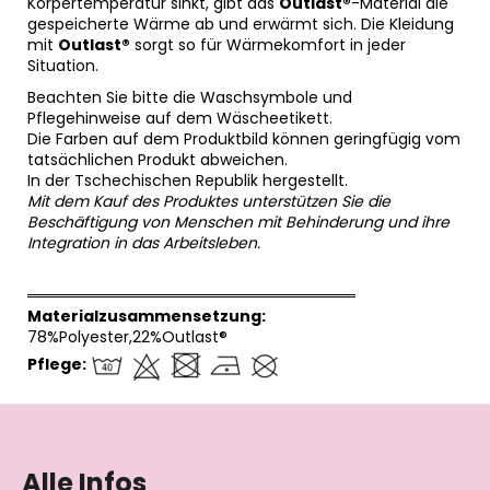
Körpertemperatur sinkt, gibt das
Outlast®
-Material die
gespeicherte Wärme ab und erwärmt sich. Die Kleidung
mit
Outlast®
sorgt so für Wärmekomfort in jeder
Situation.
Beachten Sie bitte die Waschsymbole und
Pflegehinweise auf dem Wäscheetikett.
Die Farben auf dem Produktbild können geringfügig vom
tatsächlichen Produkt abweichen.
In der Tschechischen Republik hergestellt.
Mit dem Kauf des Produktes unterstützen Sie die
Beschäftigung von Menschen mit Behinderung und ihre
Integration in das Arbeitsleben.
══════════════════════════════
Materialzusammensetzung:
78%Polyester,22%Outlast®
Pflege:
F
u
ß
Alle Infos