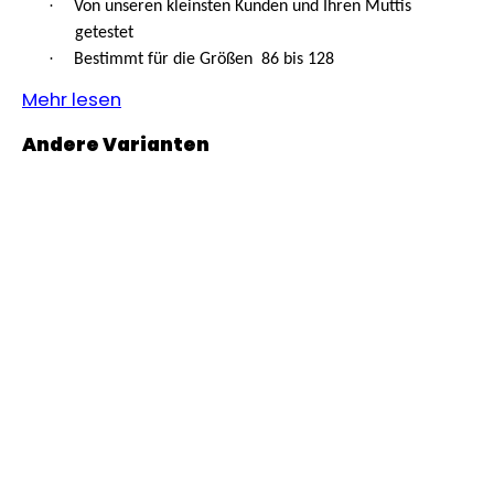
·
Von unseren kleinsten Kunden und Ihren Muttis
KURZHOSE
DÜNN
getestet
ANGEL
·
Bestimmt für die Größen 86 bis 128
OUTLAST®
-
Mehr lesen
GRAU
MELIERT
€18,39