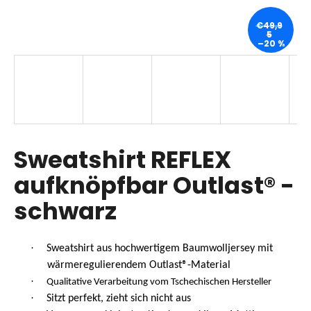
€49,9
5
–20 %
SUCHEN
W
i
r
Sweatshirt REFLEX
e
m
aufknöpfbar Outlast® -
p
schwarz
f
e
h
l
·
Sweatshirt aus hochwertigem Baumwolljersey mit
e
wärmeregulierendem Outlast®-Material
n
·
Qualitative Verarbeitung vom Tschechischen Hersteller
·
Sitzt perfekt, zieht sich nicht aus