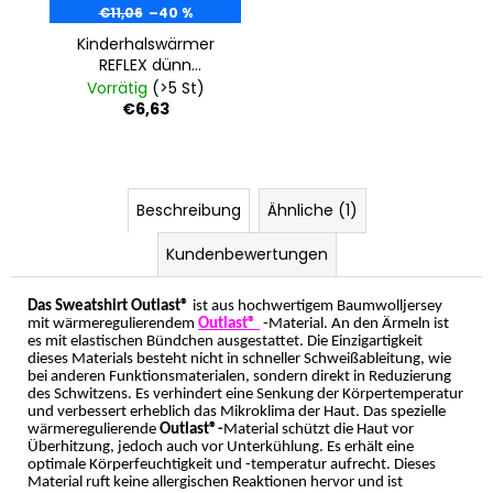
€11,06
–40 %
Kinderhalswärmer
REFLEX dünn
Outlast® - zitrone
Vorrätig
(>5 St)
€6,63
Beschreibung
Ähnliche (1)
Kundenbewertungen
Das Sweatshirt Outlast®
ist aus hochwertigem Baumwolljersey
mit wärmeregulierendem
Outlast®
-Material. An den Ärmeln ist
es mit elastischen Bündchen ausgestattet. Die Einzigartigkeit
dieses Materials besteht nicht in schneller Schweißableitung, wie
bei anderen Funktionsmaterialen, sondern direkt in Reduzierung
des Schwitzens. Es verhindert eine Senkung der Körpertemperatur
und verbessert erheblich das Mikroklima der Haut. Das spezielle
wärmeregulierende
Outlast®-
Material schützt die Haut vor
Überhitzung, jedoch auch vor Unterkühlung. Es erhält eine
optimale Körperfeuchtigkeit und -temperatur aufrecht. Dieses
Material ruft keine allergischen Reaktionen hervor und ist