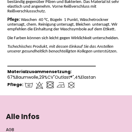
beständig gegenüber Pilzen und Bakterien. Das Material ist sehr
elastisch und angenehm. Vorne Reißverschluss
mit
Reißverschlussschutz.
Pflege:
Waschen
40 °C, Bügeln
1 Punkt, Wäschetrockner
untersagt, chem. Reinigung untersagt, Bleichen
untersagt. Wir
empfehlen die Einhaltung der Waschsymbole auf dem Etikett.
Die Farben können sich leicht gegen Wirklichkeit unterscheiden.
Tschechisches Produkt, mit dessen Einkauf Sie das Anstellen
unserer gesundheitlich benachteiligten Kollegen unterstützen.
══════════════════════════════
Materialzusammensetzung:
67%Baumwolle,29%CV"Outlast®",4%Elastan
Pflege:
F
u
ß
Alle Infos
z
e
AGB