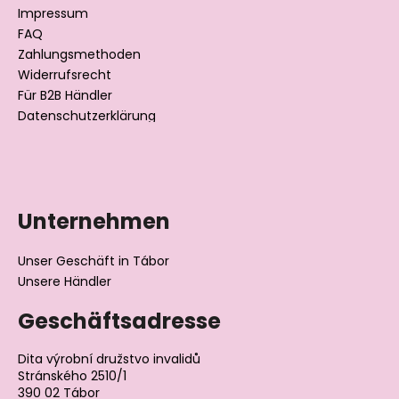
i
Impressum
l
FAQ
Zahlungsmethoden
e
Widerrufsrecht
Für B2B Händler
Datenschutzerklärung
Unternehmen
Unser Geschäft in Tábor
Unsere Händler
Geschäftsadresse
Dita výrobní družstvo invalidů
Stránského 2510/1
390 02 Tábor