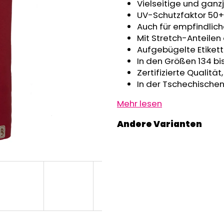
GRAU MELIERT
Vielseitige und ganz
€32,50
€24,90
UV-Schutzfaktor 50+
Auch für empfindlic
Mit Stretch-Anteilen
Aufgebügelte Etikett
In den Größen 134 bi
Zertifizierte Qualitä
In der Tschechischen
Mehr lesen