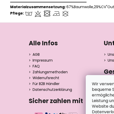
══════════════════════════════
Materialzusammensetzung:
67%Baumwolle,29%CV"Outl
Pflege:
F
u
ß
Alle Infos
Un
z
e
AGB
Uns
i
Impressum
Uns
l
FAQ
Ge
e
Zahlungsmethoden
Widerrufsrecht
Dita 
Wir verwen
Für B2B Händler
Strán
bequeme Su
Datenschutzerklärung
390 0
ermögliche
Tsche
Sicher zahlen mit
Leistung u
Website du
Datenverke