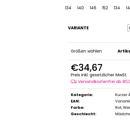
134
140
146
152
158
134
1
1
VARIANTE
Größen wählen
Arti
€34,67
V
Preis inkl. gesetzlicher MwSt.
Versandkostenfrei ab 80
Kategorie
:
Kurzer 
EAN
:
Variant
Farbe
:
Rot
,
Wei
Geschlecht
:
Mädch