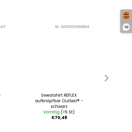
A17
Art.-Nr.:
900D100089B14
10
-
Sweatshirt REFLEX
Turnhem
aufknöpfbar Outlast® -
schwarz
Vorrätig
(>5 St)
Vo
€70,48