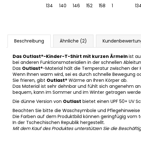
52
158
164
134
140
146
152
158
164
13
Beschreibung
Ähnliche (2)
Kundenbewertun
Das Outlast®-Kinder-T-Shirt mit kurzen Ärmeln
ist a
bei anderen Funktionsmaterialien in der schnellen Ableitu
Das
Outlast®
-Material hält die Temperatur zwischen der
Wenn Ihnen warm wird, sei es durch schnelle Bewegung o
Sie frieren, gibt
Outlast®
Wärme an Ihren Körper ab.
Das Material ist sehr dehnbar und fühlt sich angenehm an. Es
bequem, kann im Sommer und im Winter getragen werden 
Die dünne Version von
Outlast
bietet einen UPF 50+ UV Sc
Beachten Sie bitte die Waschsymbole und Pflegehinweise
Die Farben auf dem Produktbild können geringfügig vom 
In der Tschechischen Republik hergestellt.
Mit dem Kauf des Produktes unterstützen Sie die Beschäfti