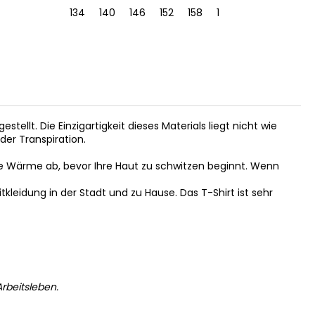
134
140
146
152
158
164
134
140
estellt. Die Einzigartigkeit dieses Materials liegt nicht wie
der Transpiration.
e Wärme ab, bevor Ihre Haut zu schwitzen beginnt. Wenn
itkleidung in der Stadt und zu Hause. Das T-Shirt ist sehr
rbeitsleben.