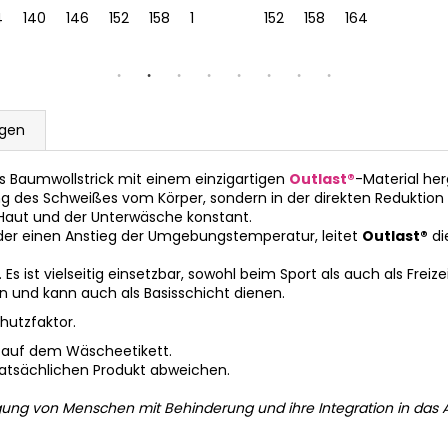
4
140
146
152
158
164
152
158
164
gen
us Baumwollstrick mit einem einzigartigen
Outlast®
-Material herg
ng des Schweißes vom Körper, sondern in der direkten Reduktion 
 Haut und der Unterwäsche konstant.
der einen Anstieg der Umgebungstemperatur, leitet
Outlast®
di
 ist vielseitig einsetzbar, sowohl beim Sport als auch als Freize
und kann auch als Basisschicht dienen.
hutzfaktor.
 auf dem Wäscheetikett.
tatsächlichen Produkt abweichen.
gung von Menschen mit Behinderung und ihre Integration in das A