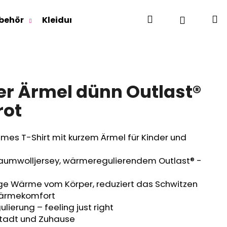
Suchen
W
Login
behör
Kleidung für Jugendliche
Für Erwachse
zer Ärmel dünn Outlast®
rot
es T-Shirt mit kurzem Ärmel für Kinder und
mwolljersey, wärmeregulierendem Outlast® -
ige Wärme vom Körper, reduziert das Schwitzen
Wärmekomfort
lierung – feeling just right
 Stadt und Zuhause
RLAGE OUTLAST® -