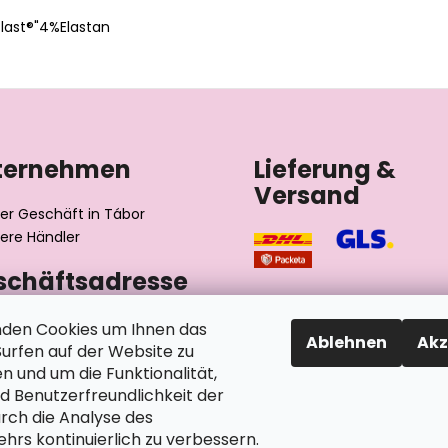
ast®"4%Elastan
ternehmen
Lieferung &
Versand
er Geschäft in Tábor
ere Händler
schäftsadresse
výrobní družstvo invalidů
den Cookies um Ihnen das
Ablehnen
Akz
ského 2510/1
rfen auf der Website zu
2 Tábor
n und um die Funktionalität,
chische Republik
nd Benutzerfreundlichkeit der
rch die Analyse des
hrs kontinuierlich zu verbessern.