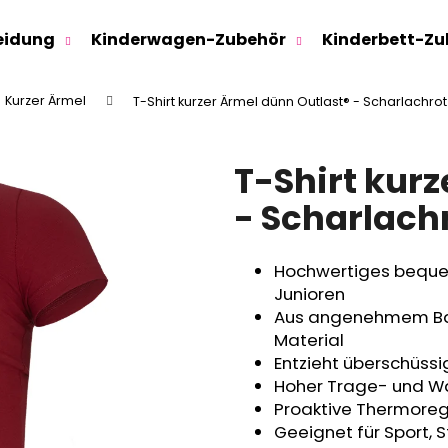
eidung
Kinderwagen-Zubehör
Kinderbett-Zu
Kurzer Ärmel
T-Shirt kurzer Ärmel dünn Outlast® - Scharlachrot
Was suchen Sie?
T-Shirt kur
SUCHEN
- Scharlach
Hochwertiges bequem
Wir empfehlen
Junioren
Aus angenehmem Bau
Material
Entzieht überschüss
Hoher Trage- und 
Proaktive Thermoregu
Geeignet für Sport,
SWEATHOSE - DENIM LÖWE
KINDERSITZUNTE