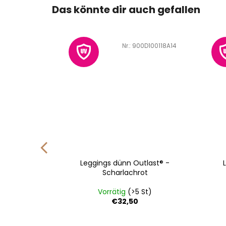
Das könnte dir auch gefallen
100096G14
Art.-Nr.:
900D100118A14
mel dünn
Leggings dünn Outlast® -
lachrot
Scharlachrot
St)
Vorrätig
(>5 St)
€32,50