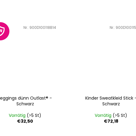
Art.-Nr.:
900D100118B14
Art.-Nr.:
900D100115
Leggings dünn Outlast® -
Kinder Sweatkleid Stick 
Schwarz
Schwarz
Vorrätig
(>5 St)
Vorrätig
(>5 St)
€32,50
€72,18