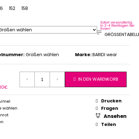
64
46
152
158
164
Sofort versandfertig.
In 2-4 Werktagen bei
Ihnen!
GRÖSSENTABELLE
kelnummer:
Größen wählen
Marke:
BARIDI wear
IN DEN WARENKORB
erkaufspreis:
,00€
Drucken
Ärmel
e wählen
Fragen
nrot
Ansehen
en
Teilen