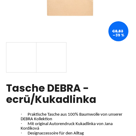
SUCHEN
€8,83
–39 %
W
i
r
e
m
p
Tasche DEBRA -
f
ecrü/Kukadlinka
e
h
l
·
e
Praktische Tasche aus 100% Baumwolle von unserer
DEBRA Kollektion
n
·
Mit original Autorendruck Kukadlinka von Jana
Kordíková
·
Designaccessoire für den Alltag