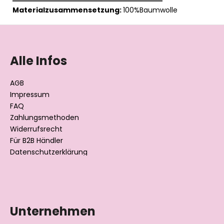
══════════════════════════════
Materialzusammensetzung:
100%Baumwolle
F
u
ß
Alle Infos
z
e
AGB
i
Impressum
l
FAQ
Zahlungsmethoden
e
Widerrufsrecht
Für B2B Händler
Datenschutzerklärung
Unternehmen