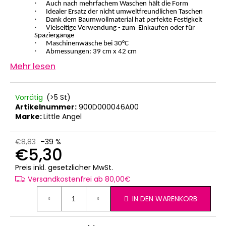
·
Auch nach mehrfachem Waschen hält die Form
KINDERSITZUNTERLAGE
·
Idealer Ersatz der nicht umweltfreundlichen Taschen
OUTLAST®
·
Dank dem Baumwollmaterial hat perfekte Festigkeit
-
·
Vielseitige Verwendung - zum
Einkaufen oder für
GRAU
Spaziergänge
MELIERT
·
Maschinenwäsche bei 30°C
·
Abmessungen: 39 cm x 42 cm
€24,90
Mehr lesen
Vorrätig
(>5 St)
Artikelnummer:
900D000046A00
Marke:
Little Angel
€8,83
–39 %
€5,30
Verkaufspreis:
Preis inkl. gesetzlicher MwSt.
Versandkostenfrei ab 80,00€
IN DEN WARENKORB