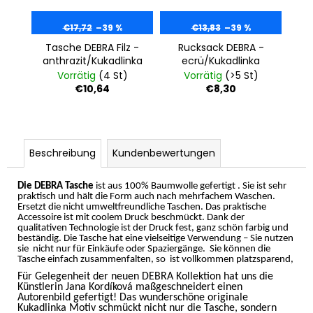
€17,72
–39 %
€13,83
–39 %
Tasche DEBRA Filz -
Rucksack DEBRA -
anthrazit/Kukadlinka
ecrü/Kukadlinka
Vorrätig
(4 St)
Vorrätig
(>5 St)
€10,64
€8,30
Beschreibung
Kundenbewertungen
Die DEBRA Tasche
ist aus 100% Baumwolle gefertigt . Sie ist sehr
praktisch und hält die Form auch nach mehrfachem Waschen.
Ersetzt die nicht umweltfreundliche Taschen. Das praktische
Accessoire ist mit coolem Druck beschmückt. Dank der
qualitativen Technologie ist der Druck fest, ganz schön farbig und
beständig. Die Tasche hat eine vielseitige Verwendung – Sie nutzen
sie
nicht nur für Einkäufe oder Spaziergänge.
Sie können die
Tasche einfach zusammenfalten, so
ist vollkommen platzsparend,
Für Gelegenheit der neuen DEBRA Kollektion hat uns die
Künstlerin Jana Kordíková maßgeschneidert einen
Autorenbild gefertigt! Das wunderschöne originale
Kukadlinka Motiv schmückt nicht nur die Tasche, sondern